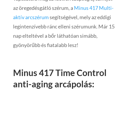
az öregedésgátló szérum, a
Minus 417 Multi-
aktív arcszérum
segítségével, mely az eddigi
legintenzívebb ránc elleni szérumunk. Már 15
nap elteltével a bőr láthatóan simább,
gyönyörűbb és fiatalabb lesz!
Minus 417 Time Control
anti-aging arcápolás: