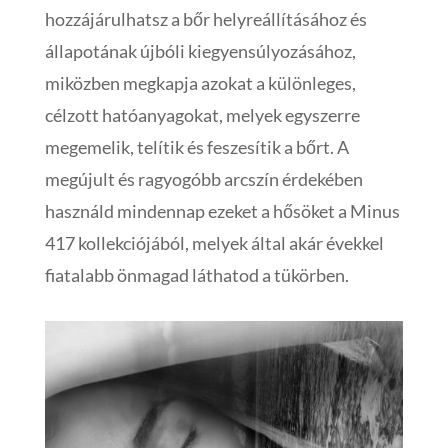
hozzájárulhatsz a bőr helyreállításához és
állapotának újbóli kiegyensúlyozásához,
miközben megkapja azokat a különleges,
célzott hatóanyagokat, melyek egyszerre
megemelik, telítik és feszesítik a bőrt. A
megújult és ragyogóbb arcszín érdekében
használd mindennap ezeket a hősöket a Minus
417 kollekciójából, melyek által akár évekkel
fiatalabb önmagad láthatod a tükörben.