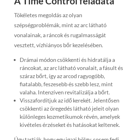
A Time Control feladata
Tökéletes megoldás az olyan
szépségproblémák, mint az arc látható
vonalainak, a ráncok és rugalmasságát
vesztett, vízhiányos bőr kezelésében.
Drámai módon csökkenti és hidratálja a
ráncokat, az arc látható vonalait, a fásult és
száraz bőrt, így az arcod ragyogóbb,
fiatalabb, feszesebb és szebb lesz, mint
valaha. Intenzíven revitalizálja a bőrt.
Visszafordítjuk az idő kerekét. Jelentősen
csökkenti az öregedés látható jeleit olyan
különleges kozmetikumok révén, amelyek
kivételes érzéseket és hatásokat keltenek.
Úgy tartják, hogy egy igazi hölgy, sosem fedi