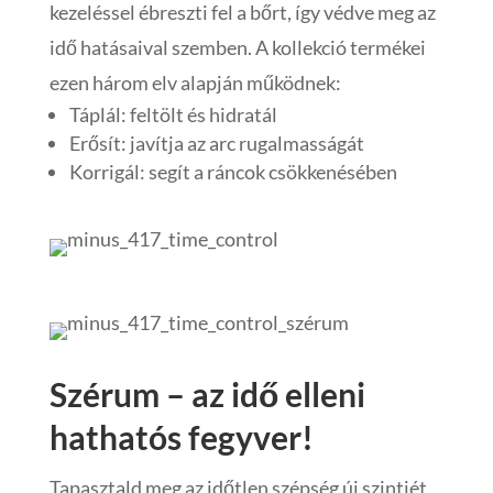
kezeléssel ébreszti fel a bőrt, így védve meg az
idő hatásaival szemben. A kollekció termékei
ezen három elv alapján működnek:
Táplál: feltölt és hidratál
Erősít: javítja az arc rugalmasságát
Korrigál: segít a ráncok csökkenésében
Szérum – az idő elleni
hathatós fegyver!
Tapasztald meg az időtlen szépség új szintjét