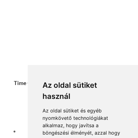
Time Control
Az oldal sütiket
Feszesítő iszap maszk
használ
Az oldal sütiket és egyéb
nyomkövető technológiákat
alkalmaz, hogy javítsa a
Követés
böngészési élményét, azzal hogy