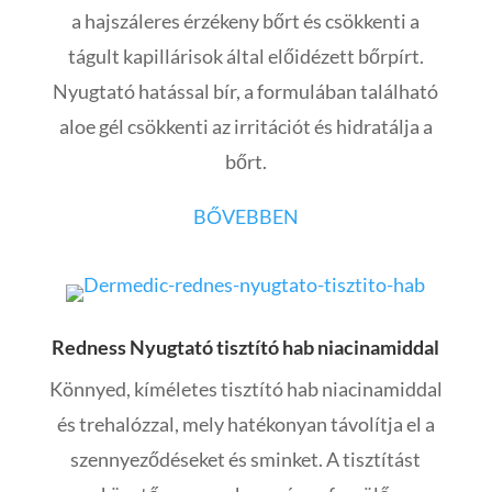
a hajszáleres érzékeny bőrt és csökkenti a
tágult kapillárisok által előidézett bőrpírt.
Nyugtató hatással bír, a formulában található
aloe gél csökkenti az irritációt és hidratálja a
bőrt.
BŐVEBBEN
Redness Nyugtató tisztító hab niacinamiddal
Könnyed, kíméletes tisztító hab niacinamiddal
és trehalózzal,
mely hatékonyan távolítja el a
szennyeződéseket és sminket. A tisztítást