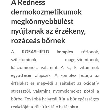
A Redness
dermokozmetikumok
megkönnyebbülést
nyújtanak az érzékeny,
rozáceás bőrnek
A
ROSASHIELD komplex
rézionok,
szilíciuminok, magnéziumionok,
kálciumionok, valamint A, C, E vitaminok
együttesén alapszik. A komplex lezárja az
érfalakat és megvédi a sejteket az oxidatív
stressztől, valamint nyomelemeket pótol a
bőrbe. Továbbá helyreállítja a bőr egészséges
reakcióját a külső irritáló hatásokra.