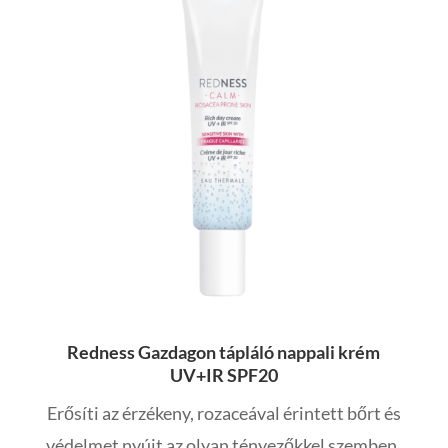
Redness Gazdagon tápláló nappali krém
UV+IR SPF20
Erősíti az érzékeny, rozaceával érintett bőrt és
védelmet nyújt az olyan tényezőkkel szemben,