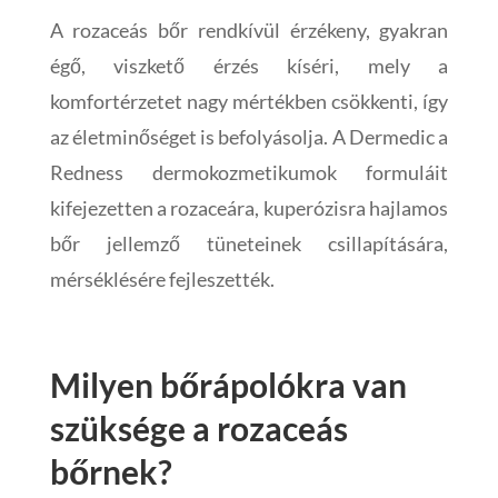
A rozaceás bőr rendkívül érzékeny, gyakran
égő, viszkető érzés kíséri, mely a
komfortérzetet nagy mértékben csökkenti, így
az életminőséget is befolyásolja. A Dermedic a
Redness dermokozmetikumok formuláit
kifejezetten a rozaceára, kuperózisra hajlamos
bőr jellemző tüneteinek csillapítására,
mérséklésére fejleszették.
Milyen bőrápolókra van
szüksége a rozaceás
bőrnek?