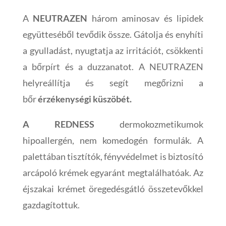
A
NEUTRAZEN
három aminosav és lipidek
együtteséből tevődik össze. Gátolja és enyhíti
a gyulladást, nyugtatja az irritációt, csökkenti
a bőrpírt és a duzzanatot. A NEUTRAZEN
helyreállítja és segít megőrizni a
bőr
érzékenységi küszöbét.
A REDNESS
dermokozmetikumok
hipoallergén, nem komedogén formulák. A
palettában tisztítók, fényvédelmet is biztosító
arcápoló krémek egyaránt megtalálhatóak. Az
éjszakai krémet öregedésgátló összetevőkkel
gazdagítottuk.