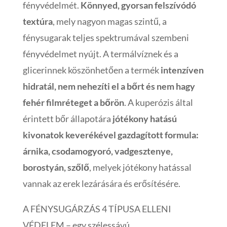
fényvédelmét.
Könnyed, gyorsan felszívódó
textúra
, mely nagyon magas szintű, a
fénysugarak teljes spektrumával szembeni
fényvédelmet nyújt. A termálvíznek és a
glicerinnek köszönhetően a termék
intenzíven
hidratál, nem nehezíti el a bőrt és nem hagy
fehér filmréteget a bőrön
. A kuperózis által
érintett bőr állapotára
jótékony hatású
kivonatok keverékével gazdagított formula:
árnika, csodamogyoró, vadgesztenye,
borostyán, szőlő
, melyek jótékony hatással
vannak az erek lezárására és erősítésére.
A FÉNYSUGÁRZÁS 4 TÍPUSA ELLENI
VÉDELEM – egy szélessávú