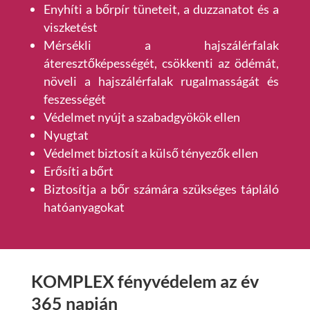
Enyhíti a bőrpír tüneteit, a duzzanatot és a
viszketést
Mérsékli a hajszálérfalak
áteresztőképességét, csökkenti az ödémát,
növeli a hajszálérfalak rugalmasságát és
feszességét
Védelmet nyújt a szabadgyökök ellen
Nyugtat
Védelmet biztosít a külső tényezők ellen
Erősíti a bőrt
Biztosítja a bőr számára szükséges tápláló
hatóanyagokat
KOMPLEX fényvédelem az év
365 napján