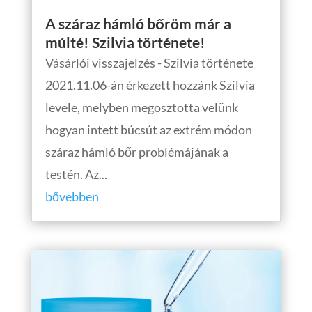
A száraz hámló bőröm már a
múlté! Szilvia története!
Vásárlói visszajelzés - Szilvia története
2021.11.06-án érkezett hozzánk Szilvia
levele, melyben megosztotta velünk
hogyan intett búcsút az extrém módon
száraz hámló bőr problémájának a
testén. Az...
bővebben