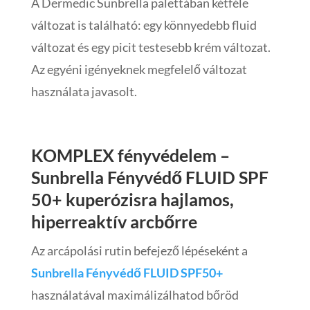
A Dermedic Sunbrella palettában kétféle
változat is található: egy könnyedebb fluid
változat és egy picit testesebb krém változat.
Az egyéni igényeknek megfelelő változat
használata javasolt.
KOMPLEX fényvédelem –
Sunbrella Fényvédő FLUID SPF
50+ kuperózisra hajlamos,
hiperreaktív arcbőrre
Az arcápolási rutin befejező lépéseként a
Sunbrella Fényvédő FLUID SPF50+
használatával maximálizálhatod bőröd