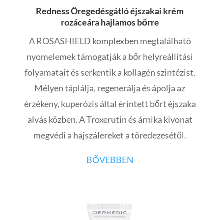
Redness Öregedésgátló éjszakai krém
rozáceára hajlamos bőrre
A ROSASHIELD komplexben megtalálható
nyomelemek támogatják a bőr helyreállítási
folyamatait és serkentik a kollagén szintézist.
Mélyen táplálja, regenerálja és ápolja az
érzékeny, kuperózis által érintett bőrt éjszaka
alvás közben.
A Troxerutin és árnika kivonat
megvédi a hajszálereket a töredezesétől.
BŐVEBBEN