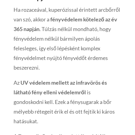
Ha rozaceával, kuperózissal érintett arcbőrről
van szó, akkor a
fényvédelem kötelező az év
365 napján
. Túlzás nélkül mondható, hogy
fényvédelem nélkül bármilyen ápolás
felesleges, így első lépésként komplex
fényvédelmet nyújtó fényvédőt érdemes
beszerezni.
Az
UV védelem mellett az infravörös és
látható fény elleni védelemről
is
gondoskodni kell. Ezek a fénysugarak a bőr
mélyebb rétegeit érik el és ott fejtik ki káros
hatásukat.