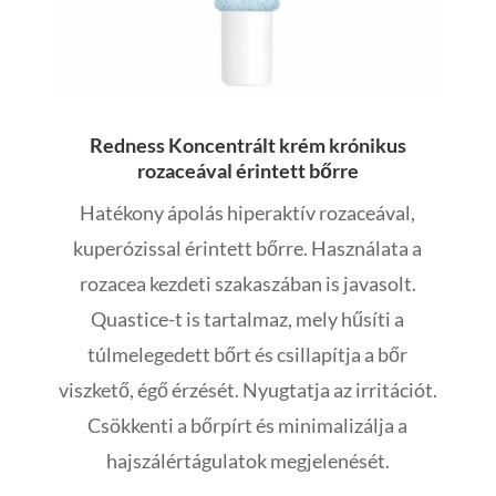
Redness Koncentrált krém krónikus
rozaceával érintett bőrre
Hatékony ápolás hiperaktív rozaceával,
kuperózissal érintett bőrre. Használata a
rozacea kezdeti szakaszában is javasolt.
Quastice-t is tartalmaz, mely hűsíti a
túlmelegedett bőrt és csillapítja a bőr
viszkető, égő érzését. Nyugtatja az irritációt.
Csökkenti a bőrpírt és minimalizálja a
hajszálértágulatok megjelenését.