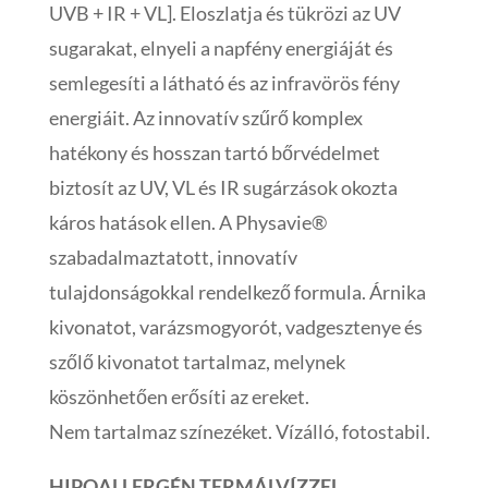
UVB + IR + VL]. Eloszlatja és tükrözi az UV
sugarakat, elnyeli a napfény energiáját és
semlegesíti a látható és az infravörös fény
energiáit. Az innovatív szűrő komplex
hatékony és hosszan tartó bőrvédelmet
biztosít az UV, VL és IR sugárzások okozta
káros hatások ellen. A Physavie®
szabadalmaztatott, innovatív
tulajdonságokkal rendelkező formula. Árnika
kivonatot, varázsmogyorót, vadgesztenye és
szőlő kivonatot tartalmaz, melynek
köszönhetően erősíti az ereket.
Nem tartalmaz színezéket. Vízálló, fotostabil.
HIPOALLERGÉN TERMÁLVÍZZEL.