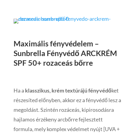
Maximális fényvédelem –
Sunbrella Fényvédő ARCKRÉM
SPF 50+ rozaceás bőrre
Ha a
klasszikus, krém textúrájú fényvédő
ket
részesíted előnyben, akkor ez a fényvédő lesz a
megoldást. Szintén rozáceás, kipirosodásra
hajlamos érzékeny arcbőrre fejlesztett
formula, mely komplex védelmet nyújt [UVA +