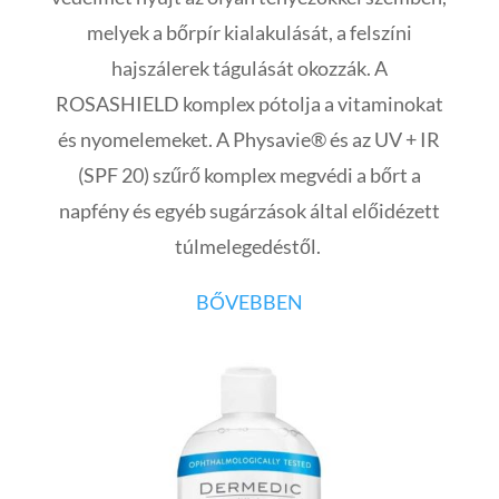
melyek a bőrpír kialakulását, a felszíni
hajszálerek tágulását okozzák. A
ROSASHIELD komplex pótolja a vitaminokat
és nyomelemeket. A Physavie® és az UV + IR
(SPF 20) szűrő komplex megvédi a bőrt a
napfény és egyéb sugárzások által előidézett
túlmelegedéstől.
BŐVEBBEN