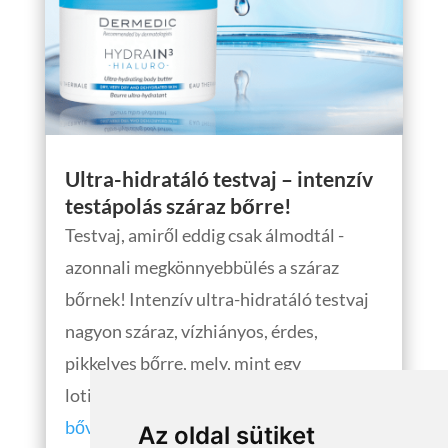
Ultra-hidratáló testvaj – intenzív
testápolás száraz bőrre!
Testvaj, amiről eddig csak álmodtál -
azonnali megkönnyebbülés a száraz
bőrnek! Intenzív ultra-hidratáló testvaj
nagyon száraz, vízhiányos, érdes,
pikkelyes bőrre, mely, mint egy
lotion, azonnal...
bővebben
Az oldal sütiket