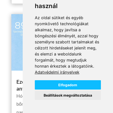
használ
Az oldal sütiket és egyéb
nyomkövető technológiákat
alkalmaz, hogy javítsa a
böngészési élményét, azzal hogy
személyre szabott tartalmakat és
célzott hirdetéseket jelenít meg,
és elemzi a weboldalunk
forgalmát, hogy megtudjuk
honnan érkeztek a látogatóink.
Adatvédelmi irányelvek
Ezért van szüksége a bőrödnek
Elfogadom
antioxidáns arcápolóra!
Hódítanak az arcápoló szérumok a
Beállítások megváltoztatása
bőrápolásban! A szépségápolásban egyre
nagyobb teret nyer az arcápoló szérum