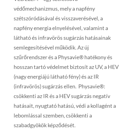
védőmechanizmus, mely a napfény
szétszóródásával és visszaverésével, a
napfény energia elnyelésével, valamint a
látható és infravörös sugárzás hatásainak
semlegesítésével működik. Az új
szűrőrendszer és a Physavie® hatékony és
hosszan tartó védelmet biztosít az UV, a HEV
(nagy energiájú látható fény) és az IR
(infravörös) sugárzás ellen. Physavie®:
csökkenti az IR és a HEV sugárzás negatív
hatásait, nyugtató hatású, védi a kollagént a
lebomlással szemben, csökkenti a
szabadgyökök képződését.