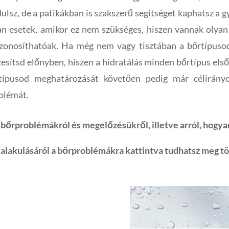
dulsz, de a patikákban is szakszerű segítséget kaphatsz a
an esetek, amikor ez nem szükséges, hiszen vannak olya
zonosíthatóak. Ha még nem vagy tisztában a bőrtípusod
zesítsd előnyben, hiszen a hidratálás minden bőrtípus első
típusod meghatározását követően pedig már célirány
blémát.
bőrproblémákról és megelőzésükről, illetve arról, hogya
ialakulásáról a bőrproblémákra kattintva tudhatsz meg t