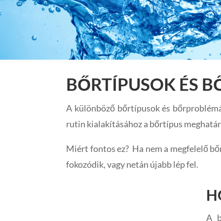
BŐRTÍPUSOK ÉS 
A különböző bőrtípusok és bőrproblémák
rutin kialakításához a bőrtípus meghatá
Miért fontos ez? Ha nem a megfelelő b
fokozódik, vagy netán újabb lép fel.
H
A b