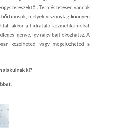
 gyógyszerészektől. Természetesen vannak
n bőrtípusok, melyek viszonylag könnyen
dal, akkor a hidratáló kozmetikumokat
dleges igénye, így nagy bajt okozhatsz. A
osan kezelheted, vagy megelőzheted a
n alakulnak ki?
öbbet.