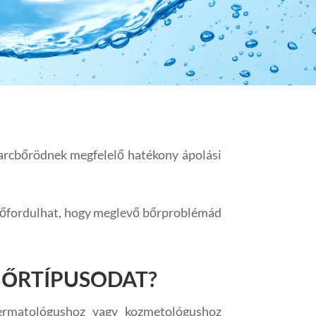
 arcbőrödnek megfelelő hatékony ápolási
lőfordulhat, hogy meglevő bőrproblémád
ŐRTÍPUSODAT?
ermatológushoz vagy kozmetológushoz