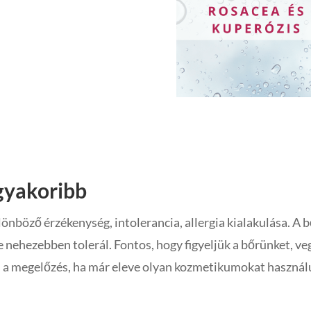
gyakoribb
nböző érzékenység, intolerancia, allergia kialakulása. A b
 nehezebben tolerál. Fontos, hogy figyeljük a bőrünket, ve
 a megelőzés, ha már eleve olyan kozmetikumokat használ