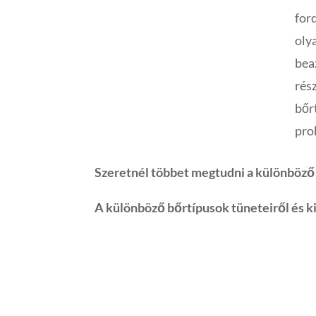
for
oly
bea
rés
bőr
pro
Szeretnél többet megtudni a különböző 
A különböző bőrtípusok tüneteiről és k