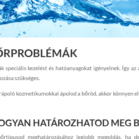
BŐRPROBLÉMÁK
 speciális kezelést és hatóanyagokat igényelnek. Így az
rozása szükséges.
őrápoló kozmetikumokkal ápolod a bőröd, akkor könnyen e
OGYAN HATÁROZHATOD MEG B
őrtípusod meghatározásához legjobb megoldás, ha d