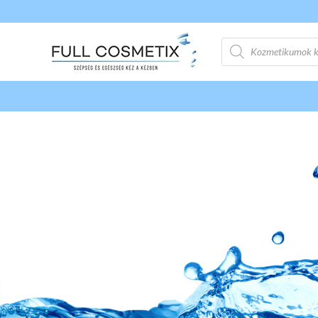
Products
search