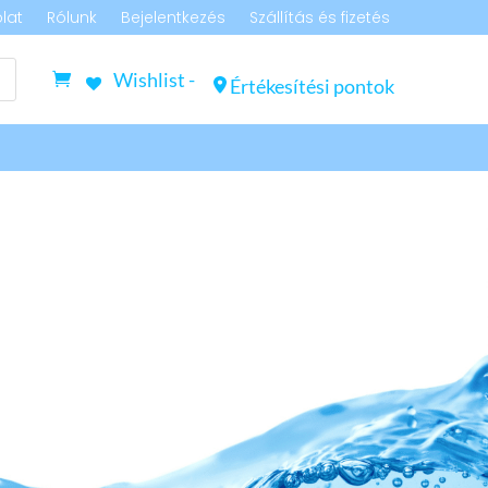
lat
Rólunk
Bejelentkezés
Szállítás és fizetés
Wishlist -
Értékesítési pontok