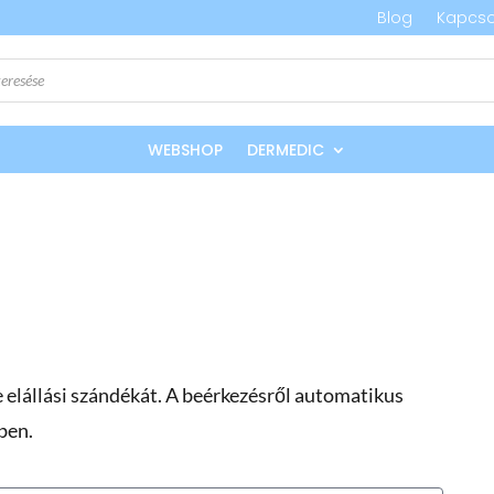
Blog
Kapcso
WEBSHOP
DERMEDIC
e elállási szándékát. A beérkezésről automatikus
ben.