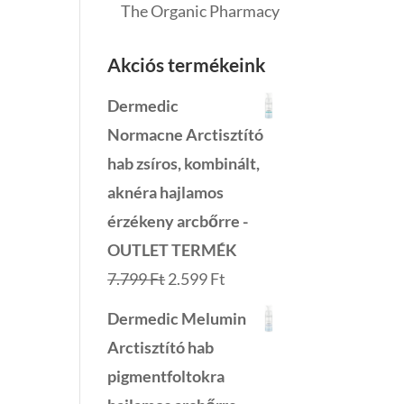
The Organic Pharmacy
Akciós termékeink
Dermedic
Normacne Arctisztító
hab zsíros, kombinált,
aknéra hajlamos
érzékeny arcbőrre -
OUTLET TERMÉK
Original
Current
7.799
Ft
2.599
Ft
price
price
Dermedic Melumin
was:
is:
Arctisztító hab
7.799 Ft.
2.599 Ft.
pigmentfoltokra