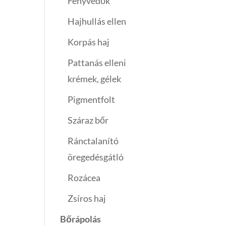
Fényvédők
Hajhullás ellen
Korpás haj
Pattanás elleni
krémek, gélek
Pigmentfolt
Száraz bőr
Ránctalanító
öregedésgátló
Rozácea
Zsíros haj
Bőrápolás