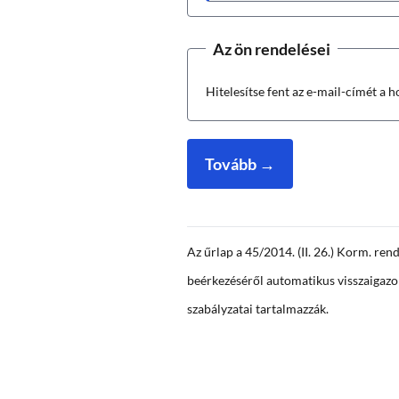
Az ön rendelései
Hitelesítse fent az e-mail-címét a 
Tovább →
Az űrlap a 45/2014. (II. 26.) Korm. rend
beérkezéséről automatikus visszaigazol
szabályzatai tartalmazzák.