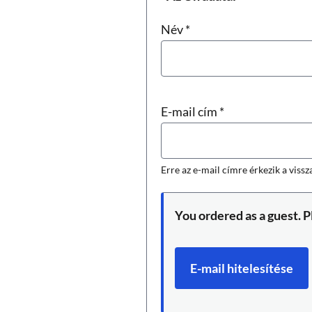
Név
*
E-mail cím
*
Erre az e-mail címre érkezik a vissz
You ordered as a guest. P
E-mail hitelesítése