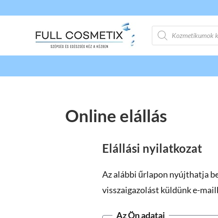
Products
search
Online elállás
1. lépés a 2-ből:
Elállási nyilatkozat
Az alábbi űrlapon nyújthatja b
visszaigazolást küldünk e-mail
Az Ön adatai