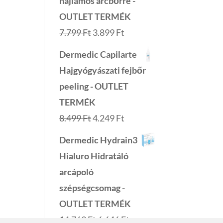
hajlamos arcbőrre -
OUTLET TERMÉK
Original
Current
7.799
Ft
3.899
Ft
price
price
Dermedic Capilarte
was:
is:
Hajgyógyászati fejbőr
7.799 Ft.
3.899 Ft.
peeling - OUTLET
TERMÉK
Original
Current
8.499
Ft
4.249
Ft
price
price
Dermedic Hydrain3
was:
is:
Hialuro Hidratáló
8.499 Ft.
4.249 Ft.
arcápoló
szépségcsomag -
OUTLET TERMÉK
Original
Current
14.769
Ft
6.646
Ft