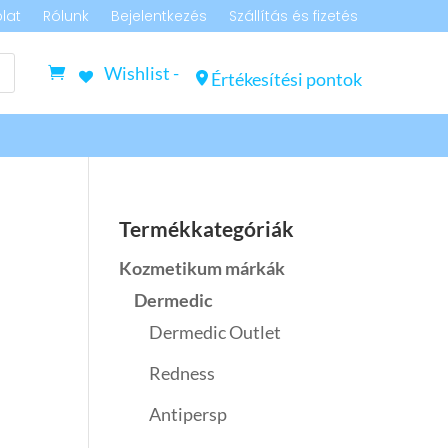
lat
Rólunk
Bejelentkezés
Szállítás és fizetés
Wishlist -
Értékesítési pontok
Termékkategóriák
Kozmetikum márkák
Dermedic
Dermedic Outlet
Redness
Antipersp