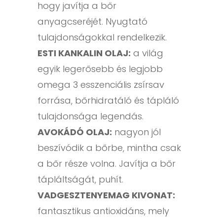
hogy javítja a bőr
anyagcseréjét. Nyugtató
tulajdonságokkal rendelkezik.
ESTI KANKALIN OLAJ:
a világ
egyik legerősebb és legjobb
omega 3 esszenciális zsírsav
forrása, bőrhidratáló és tápláló
tulajdonsága legendás.
AVOKÁDÓ OLAJ:
nagyon jól
beszívódik a bőrbe, mintha csak
a bőr része volna. Javítja a bőr
tápláltságát, puhít.
VADGESZTENYEMAG KIVONAT:
fantasztikus antioxidáns, mely