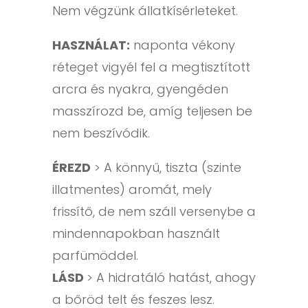
Nem végzünk állatkísérleteket.
HASZNÁLAT:
naponta vékony
réteget vigyél fel a megtisztított
arcra és nyakra, gyengéden
masszírozd be, amíg teljesen be
nem beszívódik.
ÉREZD
> A könnyű, tiszta (szinte
illatmentes) aromát, mely
frissítő, de nem száll versenybe a
mindennapokban használt
parfümöddel.
LÁSD
> A hidratáló hatást, ahogy
a bőröd telt és feszes lesz.