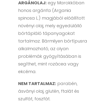
ARGÁNOLAJ:
egy Marokkóban
honos argánfa (Argania
spinosa L.) magjából előállított
növényi olaj, mely egyedülálló
bőrtápláló tápanyagokat
tartalmaz. Bármilyen bőrtípusra
alkalmazható, az olyan
problémák gyógyításában is
segíthet, mint rozácea vagy
ekcéma.
NEM TARTALMAZ:
parabén,
ásványi olaj, glutén, ftalát és
szulfát, foszfát.