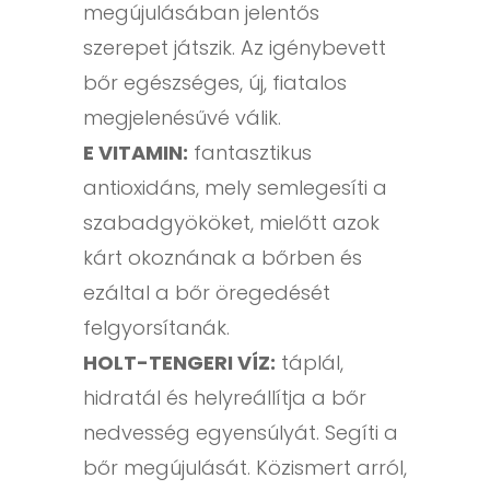
megújulásában jelentős
szerepet játszik. Az igénybevett
bőr egészséges, új, fiatalos
megjelenésűvé válik.
E VITAMIN:
fantasztikus
antioxidáns, mely semlegesíti a
szabadgyököket, mielőtt azok
kárt okoznának a bőrben és
ezáltal a bőr öregedését
felgyorsítanák.
HOLT-TENGERI VÍZ:
táplál,
hidratál és helyreállítja a bőr
nedvesség egyensúlyát. Segíti a
bőr megújulását. Közismert arról,