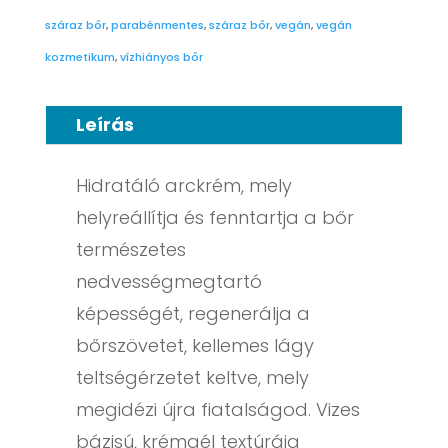
száraz bőr
,
parabénmentes
,
száraz bőr
,
vegán
,
vegán
kozmetikum
,
vízhiányos bőr
Leírás
Hidratáló arckrém, mely
helyreállítja és fenntartja a bőr
természetes
nedvességmegtartó
képességét, regenerálja a
bőrszövetet, kellemes lágy
teltségérzetet keltve, mely
megidézi újra fiatalságod. Vizes
bázisú, krémgél textúrája