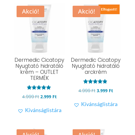
Elfogyott!
Akció!
Akció!
Dermedic Cicatopy
Dermedic Cicatopy
Nyugtató hidratáló
Nyugtató hidratáló
krém – OUTLET
arckrém
TERMÉK
Értékelés:
Original
Current
4.999
Ft
3.999
Ft
4.78
Értékelés:
Original
Current
4.999
Ft
2.999
Ft
/ 5
price
price
5.00
Kívánságlistára
/ 5
price
price
was:
is:
Kívánságlistára
was:
is:
4.999 Ft.
3.999 Ft.
4.999 Ft.
2.999 Ft.
Akció!
Akció!