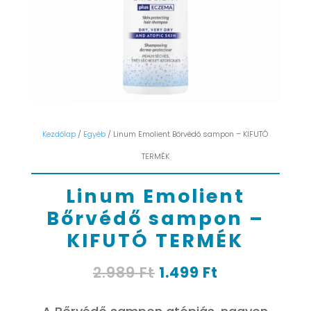
Kezdőlap
/
Egyéb
/ Linum Emolient Bőrvédő sampon – KIFUTÓ
TERMÉK
Linum Emolient
Bőrvédő sampon –
KIFUTÓ TERMÉK
Original
Current
2.989
Ft
1.499
Ft
price
price
was:
is: