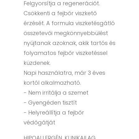
Felgyorsítja a regenerációt.
Csökkenti a fejbőr viszkető
érzését. A formula viszketésgátló
összetevői megkönnyebbülést
nyújtanak azoknak, akik tartós és
folyamatos fejbőr viszketéssel
küzdenek.
Napi használatra, már 3 éves
kortól alkalmazható.
- Nem irritálja a szemet
- Gyengéden tisztít
- Helyreállítja a fejbőr
védőgátját
HIPOALLERGÉN, KLINIKAILAG