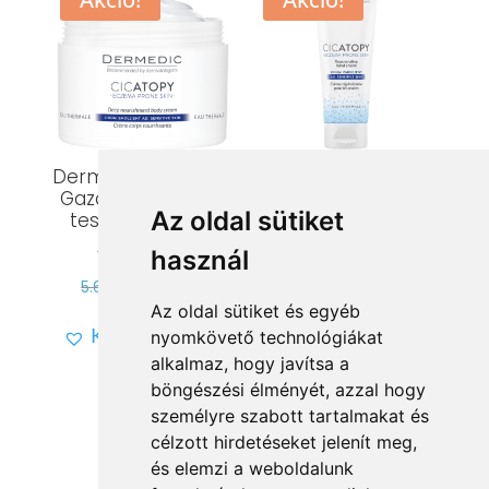
Dermedic Cicatopy
Dermedic Cicatopy
Gazdagon tápláló
Regeneráló
Az oldal sütiket
testápoló krém
kézkrém
használ
Értékelés:
Értékelés:
Original
Current
Original
Current
5.699
Ft
4.559
Ft
3.299
Ft
2.639
Ft
5.00
4.95
Az oldal sütiket és egyéb
/ 5
/ 5
price
price
price
price
Kívánságlistára
Kívánságlistára
nyomkövető technológiákat
was:
is:
was:
is:
alkalmaz, hogy javítsa a
5.699 Ft.
4.559 Ft.
3.299 Ft.
2.639 Ft.
böngészési élményét, azzal hogy
személyre szabott tartalmakat és
célzott hirdetéseket jelenít meg,
és elemzi a weboldalunk