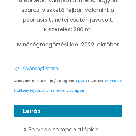
A Bőrvédő sampon atópiás, nagyon
2.989 Ft.
1.499 Ft.
száraz, viszkető fejbőr, valamint a
psoirasis tünetei esetén javasolt.
Kiszerelés: 200 ml
Minőségmegőrzési idő: 2022. október
Kívánságlistára
Cikkszám:
604-DM-115
Kategória:
Egyéb
Címkék:
dermedic
,
érzékeny fejbőr
,
Linum Emolient
,
sampon
Leírás
A Bőrvédő sampon atópiás,