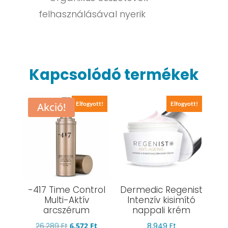
felhasználásával nyerik
Kapcsolódó termékek
Elfogyott!
Elfogyott!
Akció!
-417 Time Control
Dermedic Regenist
Multi-Aktív
Intenzív kisimító
arcszérum
nappali krém
Original
Current
26.289
Ft
6.572
Ft
8.949
Ft