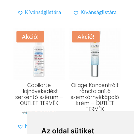
price
price
Kívánságlistára
Kívánságlistára
was:
is:
26.289 Ft.
6.572 Ft.
Akció!
Akció!
Capilarte
Oilage Koncentrált
Hajnövekedést
ránctalanító
serkentő szérum –
szemkörnyékápoló
OUTLET TERMÉK
krém – OUTLET
TERMÉK
Original
Current
7.999
Ft
3.999
Ft
Original
Current
5.699
Ft
2.849
Ft
price
price
Kívánságlistára
price
price
was:
is:
Az oldal sütiket
Kívánságlistára
was:
is: