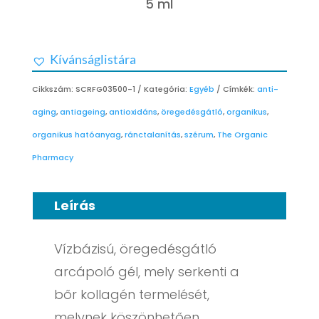
5 ml
Kívánságlistára
Cikkszám:
SCRFG03500-1
Kategória:
Egyéb
Címkék:
anti-
aging
,
antiageing
,
antioxidáns
,
öregedésgátló
,
organikus
,
organikus hatóanyag
,
ránctalanítás
,
szérum
,
The Organic
Pharmacy
Leírás
Vízbázisú, öregedésgátló
arcápoló gél, mely serkenti a
bőr kollagén termelését,
melynek köszönhetően