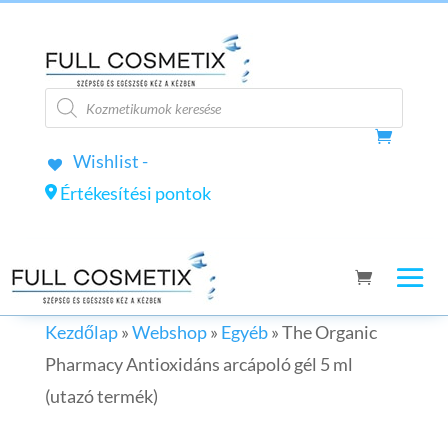
Products
search
Wishlist -
Értékesítési pontok
Kezdőlap
»
Webshop
»
Egyéb
»
The Organic
Pharmacy Antioxidáns arcápoló gél 5 ml
(utazó termék)