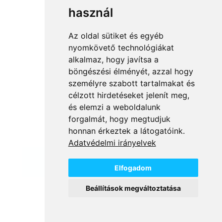
7.999 Ft.
3.999 Ft.
használ
5.699 Ft.
2.849 Ft.
Az oldal sütiket és egyéb
nyomkövető technológiákat
alkalmaz, hogy javítsa a
böngészési élményét, azzal hogy
Vissza a kategóriákhoz
személyre szabott tartalmakat és
célzott hirdetéseket jelenít meg,
és elemzi a weboldalunk
forgalmát, hogy megtudjuk
Full Cosmetix Kft
© 2025
honnan érkeztek a látogatóink.
Adatvédelmi irányelvek
Elfogadom
Beállítások megváltoztatása