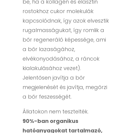
be, ha a kollagén és elasztin
rostokhoz cukor molekulák
kapcsolódnak, így azok elvesztik
rugalmasságukat, így romlik a
bőr regeneráló képessége, ami
a bőr lazaságához,
elvékonyodásához, a ráncok
kialakulásához vezet).
Jelentősen javítja a bőr
megjelenését és javítja, megőrzi
a bőr feszességét.
Állatokon nem tesztelték.
90%-ban organikus
hatóanyagokat tartalmazó,