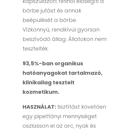
kapszulázott retinol elősegíti a
bőrbe jutást és annak
beépülését a bőrbe.
Vízkönnyű, rendkívül gyorsan
beszívódó állag. Állatokon nem
tesztelték.
93,5%-ban organikus
hatóanyagokat tartalmazó,
klinikailag tesztelt
kozmetikum.
HASZNÁLAT:
tisztítást követően
egy pipettányi mennyiséget
oszlasson el az arc, nyak és