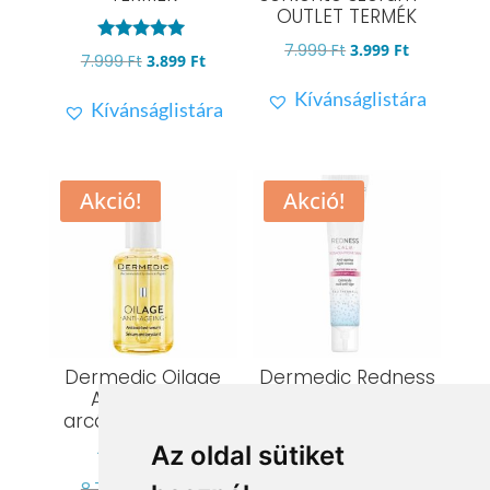
OUTLET TERMÉK
Original
Current
7.999
Ft
3.999
Ft
Értékelés:
Original
Current
7.999
Ft
3.899
Ft
5.00
price
price
/ 5
price
price
Kívánságlistára
was:
is:
Kívánságlistára
was:
is:
7.999 Ft.
3.999 Ft.
7.999 Ft.
3.899 Ft.
Akció!
Akció!
Dermedic Oilage
Dermedic Redness
Antioxidáns
Öregedésgátló
arcápoló szérum
éjszakai krém
rozáceára hajlamos
Az oldal sütiket
bőrre – OUTLET
Értékelés:
TERMÉK
Original
Current
8.799
Ft
7.039
Ft