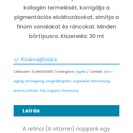
kollagén termelését, korrigálja a
pigmentációs elváltozásokat, simítja a
finom vonalakat és ráncokat. Minden
bőrtípusra. Kiszerelés: 30 ml
Kívánságlistára
Cikkszám:
SCRNS03000
Kategória:
Egyéb
Címkék:
anti-
aging
,
antiageing
,
öregedésgátló
,
organikus hatóanyag
,
retinol
,
szérum
,
The Organic Pharmacy
Leírás
A retinol (A vitamin) napjaink egy