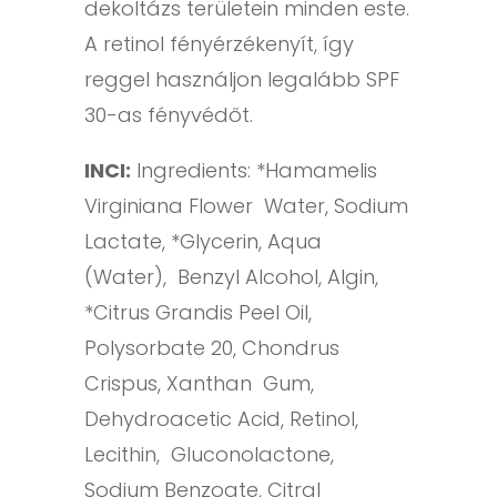
dekoltázs területein minden este.
A retinol fényérzékenyít, így
reggel használjon legalább SPF
30-as fényvédőt.
INCI:
Ingredients: *Hamamelis
Virginiana Flower Water, Sodium
Lactate, *Glycerin, Aqua
(Water), Benzyl Alcohol, Algin,
*Citrus Grandis Peel Oil,
Polysorbate 20, Chondrus
Crispus, Xanthan Gum,
Dehydroacetic Acid, Retinol,
Lecithin, Gluconolactone,
Sodium Benzoate, Citral