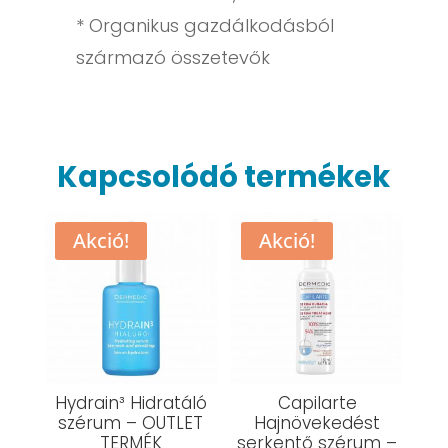
* Organikus gazdálkodásból
származó összetevők
Kapcsolódó termékek
Akció!
Akció!
Hydrain³ Hidratáló
Capilarte
szérum – OUTLET
Hajnövekedést
TERMÉK
serkentő szérum –