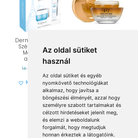
Dermedic Hydrain3
-417 Time Control
Szépségcsomag
Regeneráló
Az oldal sütiket
Mélyhidratáló
Feszesítő arckrém
arckrémmel
használ
23.789
Ft
Original
Current
14.769
Ft
9.600
Ft
Az oldal sütiket és egyéb
Kívánságlistára
price
price
Kívánságlistára
nyomkövető technológiákat
was:
is:
alkalmaz, hogy javítsa a
14.769 Ft.
9.600 Ft.
böngészési élményét, azzal hogy
személyre szabott tartalmakat és
célzott hirdetéseket jelenít meg,
és elemzi a weboldalunk
forgalmát, hogy megtudjuk
Vissza a kategóriákhoz
honnan érkeztek a látogatóink.