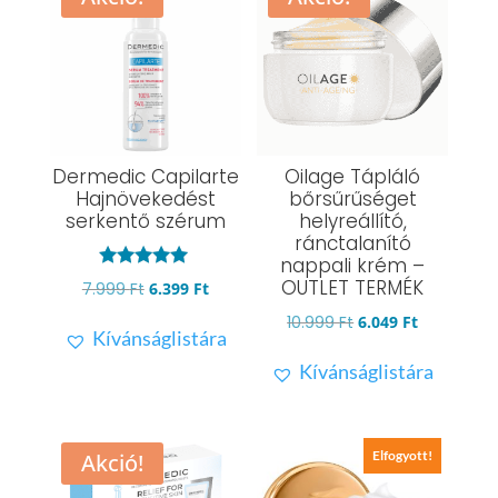
Dermedic Capilarte
Oilage Tápláló
Hajnövekedést
bőrsűrűséget
serkentő szérum
helyreállító,
ránctalanító
nappali krém –
Értékelés:
OUTLET TERMÉK
Original
Current
7.999
Ft
6.399
Ft
5.00
/ 5
price
price
Original
Current
10.999
Ft
6.049
Ft
Kívánságlistára
was:
is:
price
price
Kívánságlistára
7.999 Ft.
6.399 Ft.
was:
is:
10.999 Ft.
6.049 Ft.
Elfogyott!
Akció!