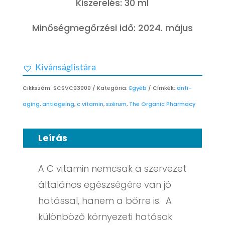
Kiszerelés: 30 ml
Minőségmegőrzési idő: 2024. május
Kívánságlistára
Cikkszám:
SCSVC03000
Kategória:
Egyéb
Címkék:
anti-
aging
,
antiageing
,
c vitamin
,
szérum
,
The Organic Pharmacy
Leírás
A C vitamin nemcsak a szervezet
általános egészségére van jó
hatással, hanem a bőrre is. A
különböző környezeti hatások