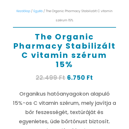
Kezdőlap
/
Egyéb
/ The Organic Pharmacy Stabilizált C vitamin
szérum 15%
The Organic
Pharmacy Stabilizált
C vitamin szérum
15%
Original
Current
22.499
Ft
6.750
Ft
price
price
was:
is:
Organikus hatóanyagokon alapuló
22.499 Ft.
6.750 Ft.
15%-os C vitamin szérum, mely javítja a
bőr feszességét, textúráját és
egyenletes, üde bőrtónust biztosít.