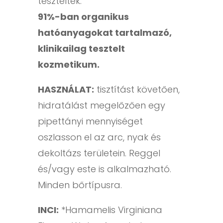
tesztelték.
91%-ban organikus
hatóanyagokat tartalmazó,
klinikailag tesztelt
kozmetikum.
HASZNÁLAT:
tisztítást követően,
hidratálást megelőzően egy
pipettányi mennyiséget
oszlasson el az arc, nyak és
dekoltázs területein. Reggel
és/vagy este is alkalmazható.
Minden bőrtípusra.
INCI:
*Hamamelis Virginiana