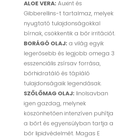
ALOE VERA:
Auxint és
Gibberellins-t tartalmaz, melyek
nyugtató tulajdonságokkal
bírnak, csökkentik a bőr irritációt.
BORÁGÓ OLAJ:
a világ egyik
legerősebb és legjobb omega 3
esszenciális zsírsav forrása,
bőrhidratáló és tápláló
tulajdonságaik legendásak.
SZŐLŐMAG OLAJ:
linolsavban
igen gazdag, melynek
köszönhetően intenzíven puhítja
a bőrt és egyensúlyban tartja a
bőr lipidvédelmét. Magas E