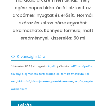
hidratáló arckrém férfiaknak, mely
egész napos hidratációt biztosít az
arcbőrnek, nyugtat és erősít. Normál,
száraz és zsíros bőrre egyaránt
alkalmazható. Könnyed formula, matt
eredménnyel. Kiszerelés: 50 ml
Kívánságlistára
Cikkszám:
837
Kategória:
Egyéb
Címkék:
-417
,
arcápolás
,
ásványi olaj mentes
,
férfi arcápolás
,
férfi kozmetikum
,
For
Men
,
hidratáló
,
kőolajmentes
,
parabénmentes
,
vegán
,
vegán
kozmetikum
Leírás