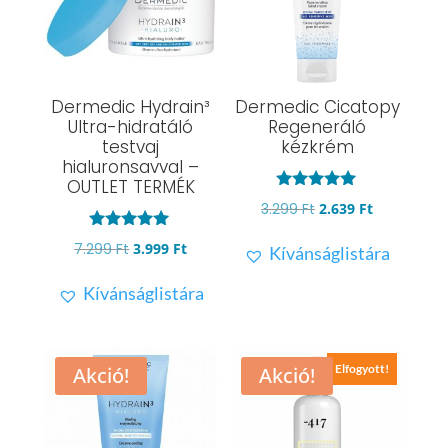
Dermedic Hydrain³
Dermedic Cicatopy
Ultra-hidratáló
Regeneráló
testvaj
kézkrém
hialuronsavval –
OUTLET TERMÉK
Értékelés:
Original
Current
3.299
Ft
2.639
Ft
4.95
/ 5
price
price
Értékelés:
Original
Current
7.299
Ft
3.999
Ft
Kívánságlistára
5.00
was:
is:
/ 5
price
price
3.299 Ft.
2.639 Ft.
Kívánságlistára
was:
is:
7.299 Ft.
3.999 Ft.
Elfogyott!
Akció!
Akció!