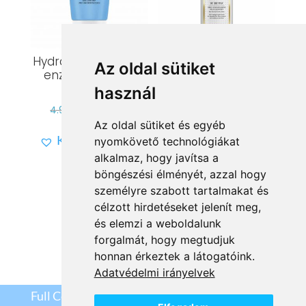
Hydrain³ Hámlasztó
-417 Re-Define
Az oldal sütiket
enzim – OUTLET
Gyengéd, tápláló
TERMÉK
tisztító tej
használ
Original
Current
Original
Current
4.999
Ft
1.499
Ft
9.189
Ft
2.757
Ft
Az oldal sütiket és egyéb
price
price
price
price
Kívánságlistára
Kívánságlistára
nyomkövető technológiákat
was:
is:
was:
is:
alkalmaz, hogy javítsa a
4.999 Ft.
1.499 Ft.
9.189 Ft.
2.757 Ft.
böngészési élményét, azzal hogy
személyre szabott tartalmakat és
célzott hirdetéseket jelenít meg,
és elemzi a weboldalunk
forgalmát, hogy megtudjuk
Vissza a kategóriákhoz
honnan érkeztek a látogatóink.
Adatvédelmi irányelvek
Full Cosmetix Kft
©