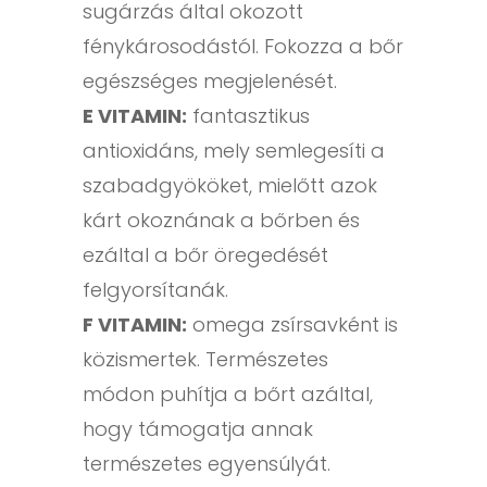
sugárzás által okozott
fénykárosodástól. Fokozza a bőr
egészséges megjelenését.
E VITAMIN:
fantasztikus
antioxidáns, mely semlegesíti a
szabadgyököket, mielőtt azok
kárt okoznának a bőrben és
ezáltal a bőr öregedését
felgyorsítanák.
F VITAMIN:
omega zsírsavként is
közismertek. Természetes
módon puhítja a bőrt azáltal,
hogy támogatja annak
természetes egyensúlyát.