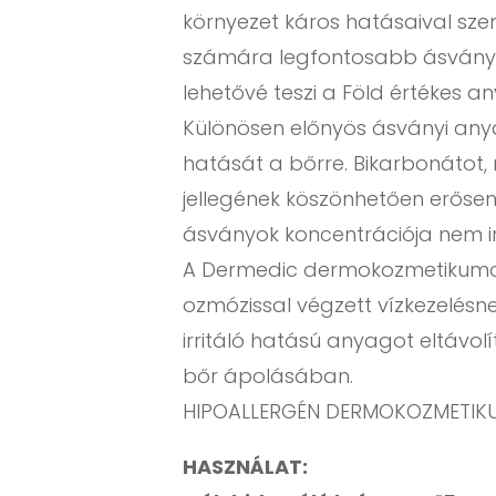
környezet káros hatásaival sze
számára legfontosabb ásványi a
lehetővé teszi a Föld értékes a
Különösen előnyös ásványi anya
hatását a bőrre. Bikarbonátot, 
jellegének köszönhetően erősen
ásványok koncentrációja nem ir
A Dermedic dermokozmetikumokat
ozmózissal végzett vízkezelésn
irritáló hatású anyagot eltávol
bőr ápolásában.
HIPOALLERGÉN DERMOKOZMETIK
HASZNÁLAT: