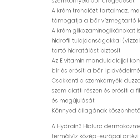
szemkörnyéki bőr öregedését.
A krém trehalózt tartalmaz, mel
támogatja a bőr vízmegtartó k
A krém glikozaminoglikánokat i
hidrofil tulajdonságokkal (víz
tartó hidratálást biztosít.
Az E vitamin mandulaolajjal ko
bír és erősíti a bőr lipidvédelmé
Csökkenti a szemkörnyéki duzz
szem alatti részen és erősíti a 
és megújulását.
Könnyed állagának köszönhetően
A Hydrain3 Hialuro dermokozme
termálvíz közép-európai artézi