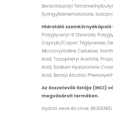
Benzotriazolyl Tetramethylbutyl
Syringylidenemalonate, Iodopr
Hidratáló szemkörnyékápoló 
Polyglyceryl-6 Stearate, Polygl
Caprylic/Capric Triglyceride, De
Microcrystalline Cellulose, Xan
Acid, Tocopheryl Acetate, Prop
Acid, Sodium Hyaluronate Crossp
Acid, Benzyl Alcohol, Phenoxyet
Az összetevők listája (INCI) 
megvásárolt terméken.
Gyártó neve és címe: BIOGENED S