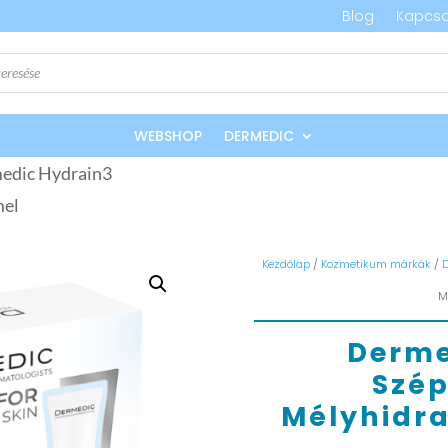
Blog
Kapcso
WEBSHOP
DERMEDIC
edic Hydrain3
mel
Kezdőlap
/
Kozmetikum márkák
/
M
Derme
Szé
Mélyhidr