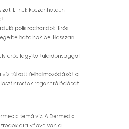
vizet. Ennek köszönhetően
t.
duló poliszacharidok. Erős
étegeibe hatolnak be. Hosszan
ely erős lágyító tulajdonsággal
víz túlzott felhalmozódását a
s elasztinrostok regenerálódását
ermedic temálvíz. A Dermedic
vezredek óta védve van a