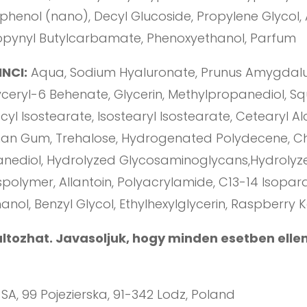
phenol (nano), Decyl Glucoside, Propylene Glycol, A
opynyl Butylcarbamate, Phenoxyethanol, Parfum
INCI:
Aqua, Sodium Hyaluronate, Prunus Amygdalus D
yceryl-6 Behenate, Glycerin, Methylpropanediol, Sq
cyl Isostearate, Isostearyl Isostearate, Cetearyl Al
than Gum, Trehalose, Hydrogenated Polydecene, Chlo
anediol, Hydrolyzed Glycosaminoglycans,Hydrolyze
olymer, Allantoin, Polyacrylamide, C13-14 Isopara
hanol, Benzyl Glycol, Ethylhexylglycerin, Raspberry
változhat. Javasoljuk, hogy minden esetben elle
A, 99 Pojezierska, 91-342 Lodz, Poland