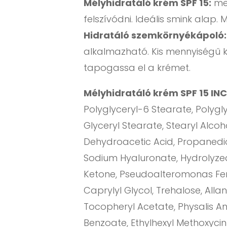
Mélyhidratáló krém SPF 15:
meg
felszívódni. Ideális smink alap.
Hidratáló szemkörnyékápoló:
alkalmazható. Kis mennyiségű k
tapogassa el a krémet.
Mélyhidratáló krém SPF 15 INC
Polyglyceryl-6 Stearate, Polygly
Glyceryl Stearate, Stearyl Alco
Dehydroacetic Acid, Propanedi
Sodium Hyaluronate, Hydrolyzed 
Ketone, Pseudoalteromonas Ferm
Caprylyl Glycol, Trehalose, Allant
Tocopheryl Acetate, Physalis An
Benzoate, Ethylhexyl Methoxyci