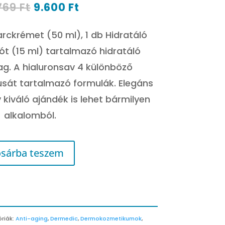
Original
Current
.769
Ft
9.600
Ft
price
price
was:
is:
arckrémet (50 ml), 1 db Hidratáló
14.769 Ft.
9.600 Ft.
t (15 ml) tartalmazó hidratáló
g. A hialuronsav 4 különböző
sát tartalmazó formulák. Elegáns
kiváló ajándék is lehet bármilyen
alkalomból.
sárba teszem
riák:
Anti-aging
,
Dermedic
,
Dermokozmetikumok
,