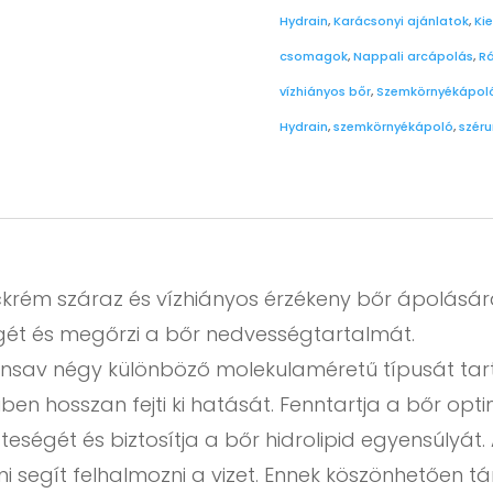
Hydrain
,
Karácsonyi ajánlatok
,
Ki
csomagok
,
Nappali arcápolás
,
Rá
vízhiányos bőr
,
Szemkörnyékápol
Hydrain
,
szemkörnyékápoló
,
szér
krém száraz és vízhiányos érzékeny bőr ápolására.
gét és megőrzi a bőr nedvességtartalmát.
onsav négy különböző molekulaméretű típusát ta
en hosszan fejti ki hatását. Fenntartja a bőr opti
eségét és biztosítja a bőr hidrolipid egyensúlyát. 
i segít felhalmozni a vizet. Ennek köszönhetően 