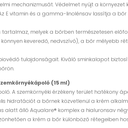
elmi mechanizmusát. Védelmet nyújt a környezet ká
 E vitamin és a gamma-linolénsav lassítja a bőr 
s tartalmaz, melyek a bőrben természetesen előfor
zel könnyen keveredő, nedvszívó), a bőr mélyebb r
ovédő tulajdonságait. Kiváló sminkalapot biztosít
bőrön.
szemkörnyékápoló (15 ml)
ló. A szemkörnyéki érzékeny terület hatékony áp
ális hidratációt a bőrnek közvetlenül a krém alka
s alatt álló Aqualare® komplex a hialuronsav né
zönhetően a krém a bőr különböző rétegeiben hossz