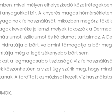
mben, mivel mélyen elhelyezkedő kőzetrétegekben
nyagokkal bír. A kinyerés magas hőmérsékleten (
nyagainak felhasználását, miközben megőrzi tökéle
gok keveréke jellemzi, melyek fokozzák a Dermedi
nátriumot, szilíciumot és kálciumot tartalmaz. A D
 hidratálja a bőrt, valamint támogatja a bőr me
ritálja még a legérzékenyebb bőrt sem.
 a legmagasabb tisztaságú víz felhasználásával 
ek köszönhetően a vizet úgy szűrik meg, hogy mind
ítanak. A fordított ozmózissal kezelt víz használa
UMOK.