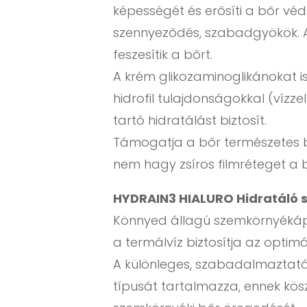
képességét és erősíti a bőr véd
szennyeződés, szabadgyökök. Az
feszesítik a bőrt.
A krém glikozaminoglikánokat i
hidrofil tulajdonságokkal (víz
tartó hidratálást biztosít.
Támogatja a bőr természetes bi
nem hagy zsíros filmréteget a 
HYDRAIN3 HIALURO Hidratáló 
Könnyed állagú szemkörnyékápo
a termálvíz biztosítja az optim
A különleges, szabadalmaztatá
típusát tartalmazza, ennek kös