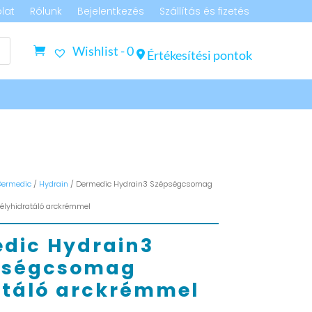
lat
Rólunk
Bejelentkezés
Szállítás és fizetés
Wishlist -
0
Értékesítési pontok
Dermedic
/
Hydrain
/ Dermedic Hydrain3 Szépségcsomag
élyhidratáló arckrémmel
dic Hydrain3
pségcsomag
atáló arckrémmel