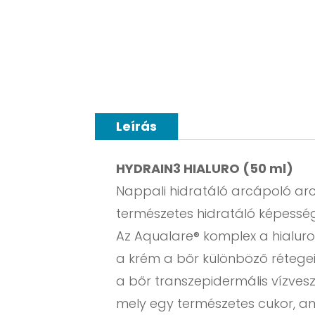
Leírás
HYDRAIN3 HIALURO (50 ml)
Nappali hidratáló arcápoló arc
természetes hidratáló képessé
Az Aqualare® komplex a hialur
a krém a bőr különböző rétegeib
a bőr transzepidermális vízveszt
mely egy természetes cukor, am