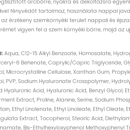
tisztított arcbőrre, nyakra és dekoltázsra egyenl
 Mivel fényvédőt tartalmaz, használata nappal java
az érzékeny szemkörnyéki terület nappali és éjsza
rémet vigyen fel a szem környéki bőrre, majd az 
I:
Aqua, C12-15 Alkyl Benzoate, Homosalate, Hydr
ceryl-6 Behenate, Caprylic/Capric Triglyceride, Gly
hol, Microcrystalline Cellulose, Xanthan Gum, Propy
ol, PVP, Sodium Hyaluronate Crosspolymer, Hydro
Hyaluronic Acid, Hyaluronic Acid, Benzyl Glycol, Et
ent Extract, Proline, Alanine, Serine, Sodium Pho
oin, Ethyl Linolenate, Ethyl Linoleate, Ethyl Oleate, 
gulata Extract, Tocopherol, Stearic Acid, Diethyl
nnamate, Bis-Ethylhexyloxyphenol Methoxyphenyl Tri