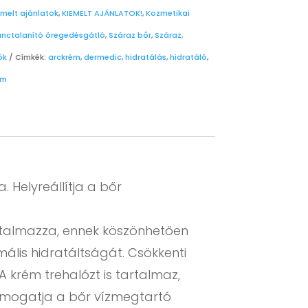
emelt ajánlatok
,
KIEMELT AJÁNLATOK!
,
Kozmetikai
nctalanító öregedésgátló
,
Száraz bőr
,
Száraz,
ók
Címkék:
arckrém
,
dermedic
,
hidratálás
,
hidratáló
,
um
 Helyreállítja a bőr
rtalmazza, ennek köszönhetően
mális hidratáltságát. Csökkenti
A krém trehalózt is tartalmaz,
támogatja a bőr vízmegtartó