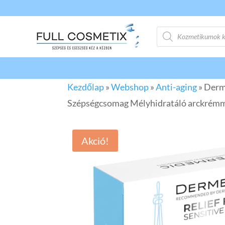
Products
search
Kezdőlap
»
Webshop
»
Anti-aging
»
Derm
Szépségcsomag Mélyhidratáló arckrém
Akció!