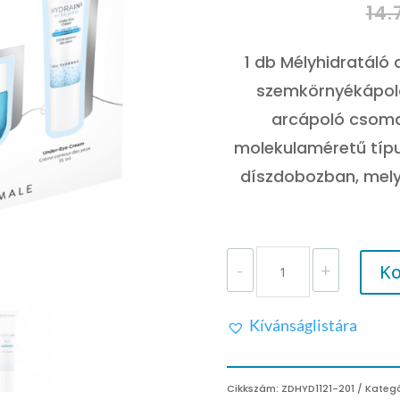
14
1 db Mélyhidratáló 
szemkörnyékápoló
arcápoló csoma
molekulaméretű típu
díszdobozban, mely 
DERMEDIC
-
+
Ko
HYDRAIN3
SZÉPSÉGCSOMAG
MÉLYHIDRATÁLÓ
Kívánságlistára
ARCKRÉMMEL
MENNYISÉG
Cikkszám:
ZDHYD1121-201
Kategó