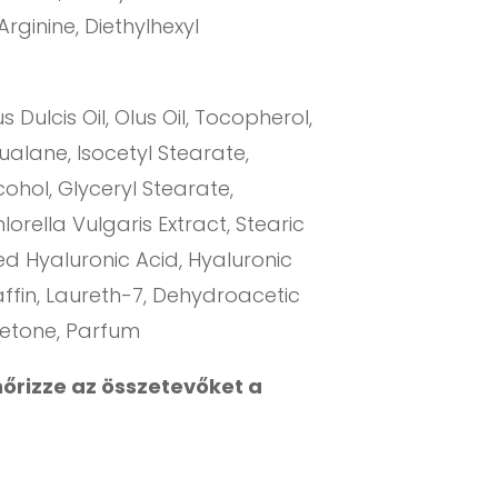
rginine, Diethylhexyl
ulcis Oil, Olus Oil, Tocopherol,
ualane, Isocetyl Stearate,
cohol, Glyceryl Stearate,
rella Vulgaris Extract, Stearic
d Hyaluronic Acid, Hyaluronic
ffin, Laureth-7, Dehydroacetic
 Ketone, Parfum
nőrizze az összetevőket a