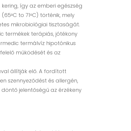
 kering, így az emberi egészség
65ᵒC to 71ᵒC) történik, mely
tes mikrobiológiai tisztaságát.
c termékek terápiás, jótékony
ermedic termálvíz hipotónikus
gfelelő működését és az
állítják elő. A fordított
en szennyeződést és allergén,
ta döntő jelentőségű az érzékeny