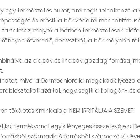
y egy természetes cukor, ami segít felhalmozni a 
épességét és erősíti a bőr védelmi mechanizmusá
s tartalmaz, melyek a bőrben természetesen előfor
zel könnyen keveredő, nedvszívó), a bőr mélyebb r
mbinálva az olajsav és linolsav gazdag forrása, m
t.
anatot, mivel a Dermochlorella megakadályozza a 
fibroblasztokat azáltal, hogy segíti a kollagén- é
 tökéletes smink alap. NEM IRRITÁLJA A SZEMET.
tikai termékvonal egyik lényeges összetevője a D
 forrásból származik. A forrásból származó víz é