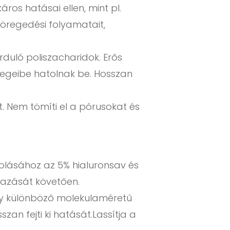
ros hatásai ellen, mint pl.
öregedési folyamatait,
duló poliszacharidok. Erős
étegeibe hatolnak be. Hosszan
. Nem tömíti el a pórusokat és
olásához az 5% hialuronsav és
lmazását követően.
gy különböző molekulaméretű
an fejti ki hatását.Lassítja a