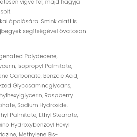
etesen vigye fel, majd hagyja
solt.
kai ápolására. Smink alatt is
ujjbegyek segítségével óvatosan
ogenated Polydecene,
cerin, Isopropyl Palmitate,
lene Carbonate, Benzoic Acid,
lyzed Glycosaminoglycans,
hylhexylglycerin, Raspberry
sphate, Sodium Hydroxide,
Ethyl Palmitate, Ethyl Stearate,
amino Hydroxybenzoyl Hexyl
azine, Methylene Bis-