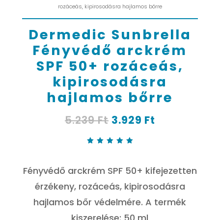
rozáceás, kipirosodásra hajlamos bőrre
Dermedic Sunbrella
Fényvédő arckrém
SPF 50+ rozáceás,
kipirosodásra
hajlamos bőrre
Original
Current
5.239
Ft
3.929
Ft
price
price
was:
is:
5.239 Ft.
3.929 Ft.
Értékelé
s
5.00
az 5-
Fényvédő arckrém SPF 50+ kifejezetten
ből,
értékelé
s
érzékeny, rozáceás, kipirosodásra
alapján
hajlamos bőr védelmére. A termék
kiszerelése: 50 ml