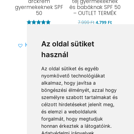
arckrém
tej gyermekeknek
gyermekeknek SPF
és babáknak SPF 50
50
– OUTLET TERMÉK
Original
Current
7.999
Ft
4.799
Ft
Értékelés:
price
price
5.899
Ft
5.00
Kívánságlistára
was:
is:
/ 5
Az oldal sütiket
Kívánságlistára
7.999 Ft.
4.799 Ft.
használ
Az oldal sütiket és egyéb
nyomkövető technológiákat
alkalmaz, hogy javítsa a
böngészési élményét, azzal hogy
Vissza a kategóriákhoz
személyre szabott tartalmakat és
célzott hirdetéseket jelenít meg,
és elemzi a weboldalunk
forgalmát, hogy megtudjuk
Full Cosmetix Kft
© 2025
honnan érkeztek a látogatóink.
Adatvédelmi irányelvek