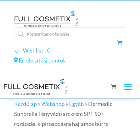
Products
search
Wishlist -
0
Értékesítési pontok
Kezdőlap
»
Webshop
»
Egyéb
»
Dermedic
Sunbrella Fényvédő arckrém SPF 50+
rozáceás, kipirosodásra hajlamos bőrre