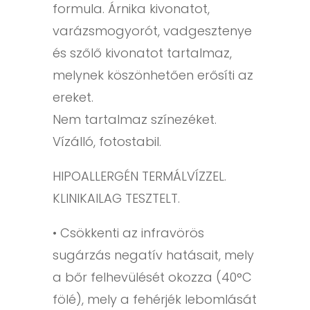
formula. Árnika kivonatot,
varázsmogyorót, vadgesztenye
és szőlő kivonatot tartalmaz,
melynek köszönhetően erősíti az
ereket.
Nem tartalmaz színezéket.
Vízálló, fotostabil.
HIPOALLERGÉN TERMÁLVÍZZEL.
KLINIKAILAG TESZTELT.
• Csökkenti az infravörös
sugárzás negatív hatásait, mely
a bőr felhevülését okozza (40°C
fölé), mely a fehérjék lebomlását