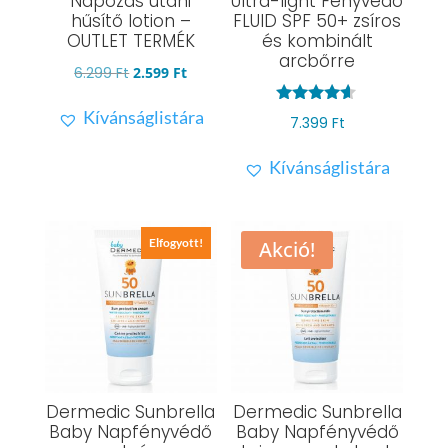
Napozás utáni
Ultra-light Fényvédő
hűsítő lotion –
FLUID SPF 50+ zsíros
OUTLET TERMÉK
és kombinált
arcbőrre
Original
Current
6.299
Ft
2.599
Ft
price
price
Kívánságlistára
Értékelés:
7.399
Ft
was:
is:
4.50
/ 5
6.299 Ft.
2.599 Ft.
Kívánságlistára
Elfogyott!
Akció!
Dermedic Sunbrella
Dermedic Sunbrella
Baby Napfényvédő
Baby Napfényvédő