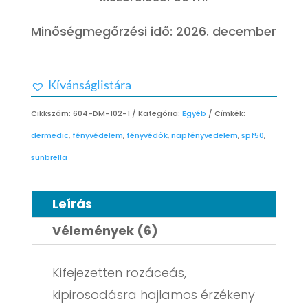
Minőségmegőrzési idő: 2026. december
Kívánságlistára
Cikkszám:
604-DM-102-1
Kategória:
Egyéb
Címkék:
dermedic
,
fényvédelem
,
fényvédők
,
napfényvedelem
,
spf50
,
sunbrella
Leírás
Vélemények (6)
Kifejezetten rozáceás,
kipirosodásra hajlamos érzékeny