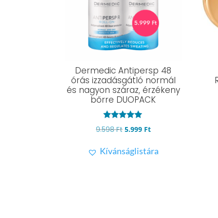
Dermedic Antipersp 48
órás izzadásgátló normál
és nagyon száraz, érzékeny
bőrre DUOPACK
Értékelés:
Original
Current
9.598
Ft
5.999
Ft
5.00
/ 5
price
price
Kívánságlistára
was:
is:
9.598 Ft.
5.999 Ft.