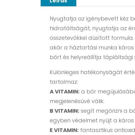
Leírás
Nyugtatja az igénybevett kéz bő
hidratáltságát, nyugtatja az érd
összetevőkkel dúsított formula.
akár a háztartási munka káros h
bőrt és helyreállítja tápláltsági
Különleges hatékonyságát érté
tartalmaz:
A VITAMIN:
a bőr megújulásában 
megjelenésűvé válik.
B VITAMIN:
segít megőrizni a b
egyben védelmet nyújt a káros 
E VITAMIN:
fantasztikus antiox