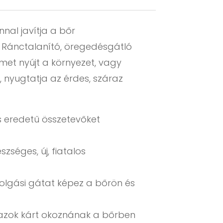
nal javítja a bőr
ét. Ránctalanító, öregedésgátló
lmet nyújt a környezet, vagy
, nyugtatja az érdes, száraz
s eredetű összetevőket
zséges, új, fiatalos
olgási gátat képez a bőrön és
t azok kárt okoznának a bőrben