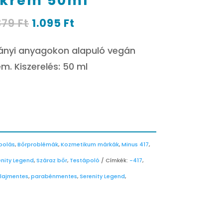
zkrém 50ml
Original
Current
379
Ft
1.095
Ft
price
price
was:
is:
ványi anyagokon alapuló vegán
4.379 Ft.
1.095 Ft.
m. Kiszerelés: 50 ml
polás
,
Bőrproblémák
,
Kozmetikum márkák
,
Minus 417
,
enity Legend
,
Száraz bőr
,
Testápoló
Címkék:
-417
,
lajmentes
,
parabénmentes
,
Serenity Legend
,