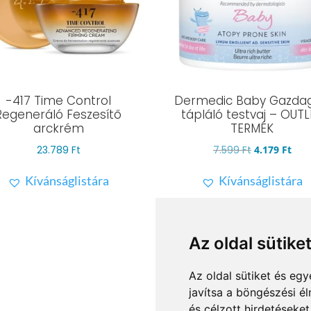
-417 Time Control
Dermedic Baby Gazda
Regeneráló Feszesítő
tápláló testvaj – OUT
arckrém
TERMÉK
Original
Cur
23.789
Ft
7.599
Ft
4.179
Ft
price
pric
Kívánságlistára
Kívánságlistára
was:
is:
7.599 Ft.
4.17
Az oldal sütike
Az oldal sütiket és e
javítsa a böngészési é
és célzott hirdetéseket