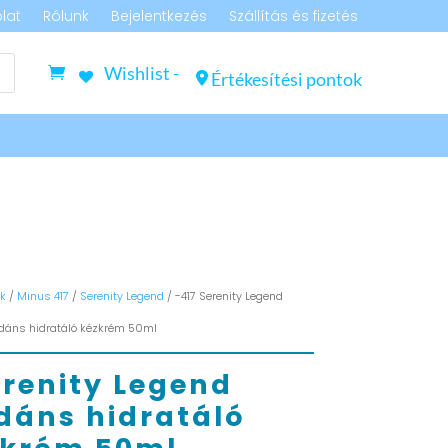
lat
Rólunk
Bejelentkezés
Szállítás és fizetés
Wishlist -
Értékesítési pontok
k
/
Minus 417
/
Serenity Legend
/ -417 Serenity Legend
idáns hidratáló kézkrém 50ml
erenity Legend
dáns hidratáló