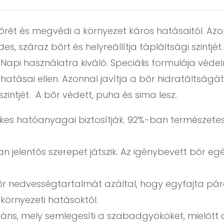
rét és megvédi a környezet káros hatásaitól. Azon
es, száraz bőrt és helyreállítja tápláltsági szintj
 Napi használatra kiváló. Speciális formulája véde
atásai ellen. Azonnal javítja a bőr hidratáltságát
 szintjét. A bőr védett, puha és sima lesz.
kes hatóanyagai biztosítják. 92%-ban természete
jelentős szerepet játszik. Az igénybevett bőr egés
őr nedvességtartalmát azáltal, hogy egyfajta pár
környezeti hatásoktól.
idáns, mely semlegesíti a szabadgyököket, mielőt