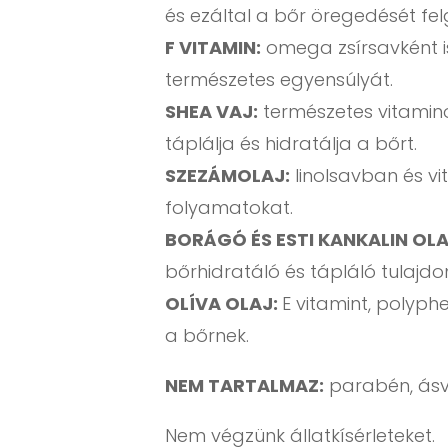
és ezáltal a bőr öregedését fel
F VITAMIN:
omega zsírsavként i
természetes egyensúlyát.
SHEA VAJ:
természetes vitamin
táplálja és hidratálja a bőrt.
SZEZÁMOLAJ:
linolsavban és vi
folyamatokat.
BORÁGÓ ÉS ESTI KANKALIN OL
bőrhidratáló és tápláló tulajd
OLÍVA OLAJ:
E vitamint, polyp
a bőrnek.
NEM TARTALMAZ:
parabén, ásvány
Nem végzünk állatkísérleteket.