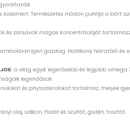
gyorsítanák.
s közismert. Természetes módon puhítja a bőrt a
ok és zsírsavak magas koncentrációját tartalmazz
taminokban igen gazdag. Hatékony hidratáló és el
AJOK
: a világ egyik legerősebb és legjobb omega 3 
onságaik legendásak.
henolokat és phytosterolokat tartalmaz, melyek ig
i olaj, szilikon, ftalát és szulfát, glutén, foszfát.