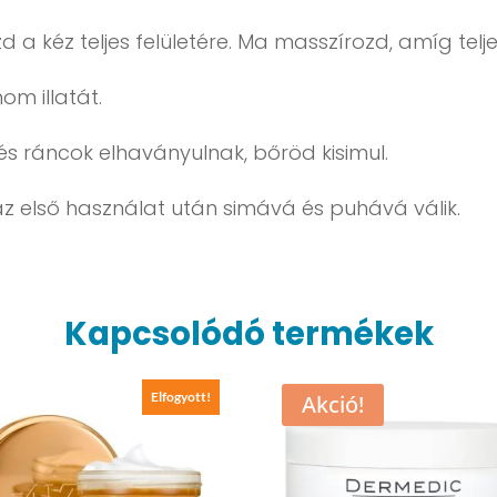
a kéz teljes felületére. Ma masszírozd, amíg telj
om illatát.
s ráncok elhaványulnak, bőröd kisimul.
 első használat után simává és puhává válik.
Kapcsolódó termékek
Elfogyott!
Akció!