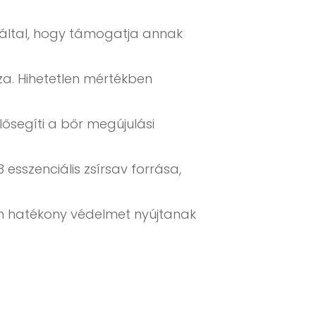
záltal, hogy támogatja annak
a. Hihetetlen mértékben
ősegíti a bőr megújulási
esszenciális zsírsav forrása,
en hatékony védelmet nyújtanak