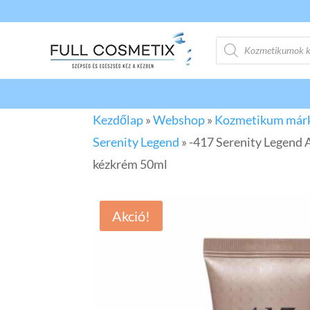
Products
search
Kezdőlap
»
Webshop
»
Kozmetikum már
Serenity Legend
»
-417 Serenity Legend 
kézkrém 50ml
Akció!