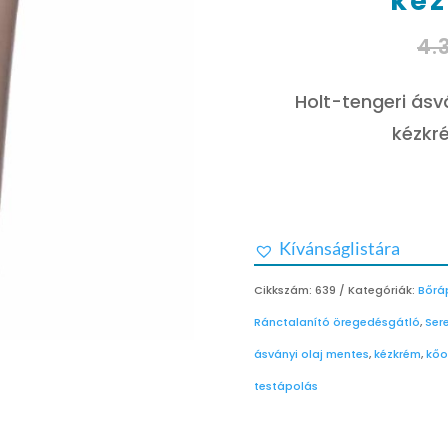
ké
4.
Holt-tengeri ás
kézkré
Kívánságlistára
Cikkszám:
639
Kategóriák:
Bőrá
Ránctalanító öregedésgátló
,
Ser
ásványi olaj mentes
,
kézkrém
,
kőo
testápolás