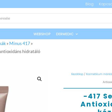
Blog
Kapcso
WEBSHOP
DERMEDIC
kák
»
Minus 417
»
Antioxidáns hidratáló
Kezdőlap
/
Kozmetikum márká
Antiox
-417 S
Antioxi