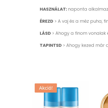
HASZNÁLAT:
naponta alkalmazd 
ÉREZD
> A vaj és a méz puha, fin
LÁSD
> Ahogy a finom vonalak é
TAPINTSD
> Ahogy kezed már az
Akció!