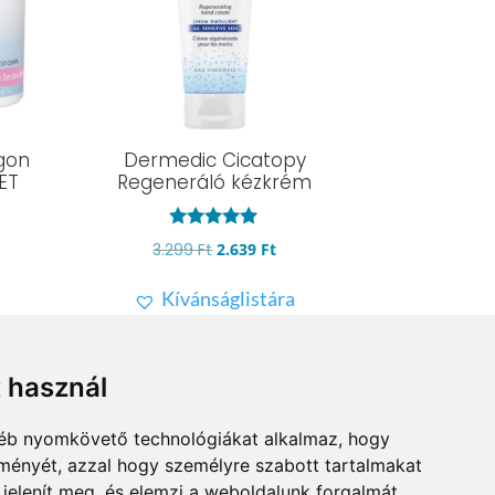
gon
Dermedic Cicatopy
LET
Regeneráló kézkrém
rent
Értékelés:
Original
Current
3.299
Ft
2.639
Ft
4.95
e
/ 5
price
price
Kívánságlistára
was:
is:
9 Ft.
3.299 Ft.
2.639 Ft.
t használ
gyéb nyomkövető technológiákat alkalmaz, hogy
lményét, azzal hogy személyre szabott tartalmakat
 jelenít meg, és elemzi a weboldalunk forgalmát,