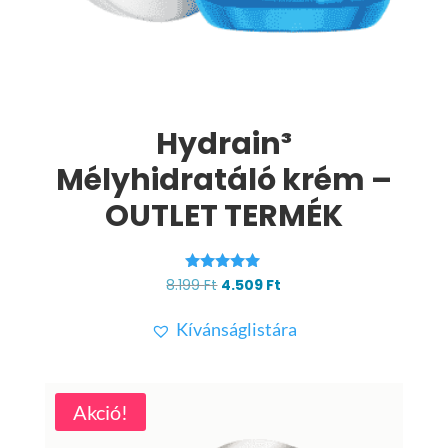
Hydrain³
Mélyhidratáló krém –
OUTLET TERMÉK
Értékelés:
Original
Current
8.199
Ft
4.509
Ft
5.00
price
price
/ 5
Kívánságlistára
was:
is:
8.199 Ft.
4.509 Ft.
Akció!