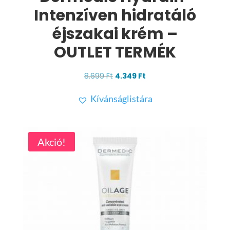
Intenzíven hidratáló
éjszakai krém –
OUTLET TERMÉK
Original
Current
8.699
Ft
4.349
Ft
price
price
Kívánságlistára
was:
is:
8.699 Ft.
4.349 Ft.
Akció!