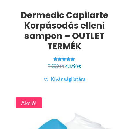
Dermedic Capilarte
Korpásodás elleni
sampon – OUTLET
TERMÉK
Értékelés:
Original
Current
7.599
Ft
4.179
Ft
5.00
price
price
/ 5
Kívánságlistára
was:
is:
7.599 Ft.
4.179 Ft.
Akció!