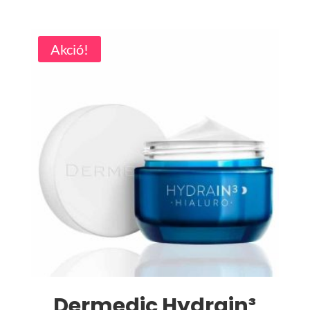
7.799 Ft.
4.289 Ft.
Akció!
Dermedic Hydrain³