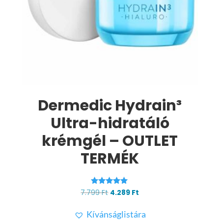
Dermedic Hydrain³
Ultra-hidratáló
krémgél – OUTLET
TERMÉK
Értékelés:
Original
Current
7.799
Ft
4.289
Ft
5.00
price
price
/ 5
Kívánságlistára
was:
is: