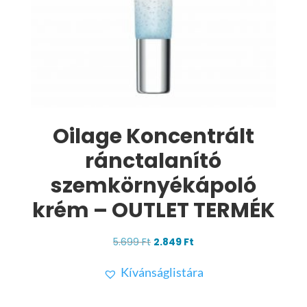
Oilage Koncentrált
ránctalanító
szemkörnyékápoló
krém – OUTLET TERMÉK
Original
Current
5.699
Ft
2.849
Ft
price
price
Kívánságlistára
was:
is:
5.699 Ft.
2.849 Ft.