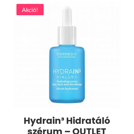
Akció!
Hydrain³ Hidratáló
szérum – OUTLET