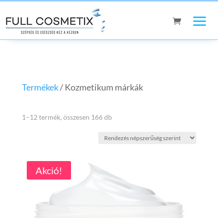
Termékek
/ Kozmetikum márkák
Sorted
1–12 termék, összesen 166 db
by
popularity
Akció!