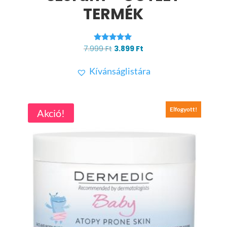
TERMÉK
Értékelés:
Original
Current
7.999
Ft
3.899
Ft
5.00
price
price
/ 5
Kívánságlistára
was:
is:
7.999 Ft.
3.899 Ft.
Elfogyott!
Akció!