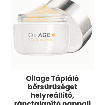
Oilage Tápláló
bőrsűrűséget
helyreállító,
ránctalanító nappali