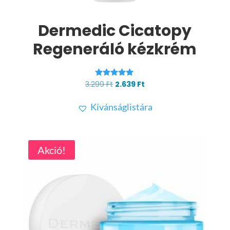
Dermedic Cicatopy
Regeneráló kézkrém
Értékelés:
Original
Current
3.299
Ft
2.639
Ft
4.95
price
price
/ 5
Kívánságlistára
was:
is:
3.299 Ft.
2.639 Ft.
Akció!