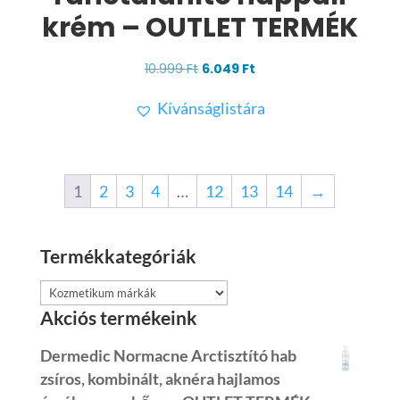
krém – OUTLET TERMÉK
Original
Current
10.999
Ft
6.049
Ft
price
price
Kívánságlistára
was:
is:
10.999 Ft.
6.049 Ft.
1
2
3
4
…
12
13
14
→
Termékkategóriák
Akciós termékeink
Dermedic Normacne Arctisztító hab
zsíros, kombinált, aknéra hajlamos