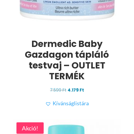
Dermedic Baby
Gazdagon tápláló
testvaj – OUTLET
TERMÉK
Original
Current
7.599
Ft
4.179
Ft
price
price
Kívánságlistára
was:
is:
7.599 Ft.
4.179 Ft.
Akció!