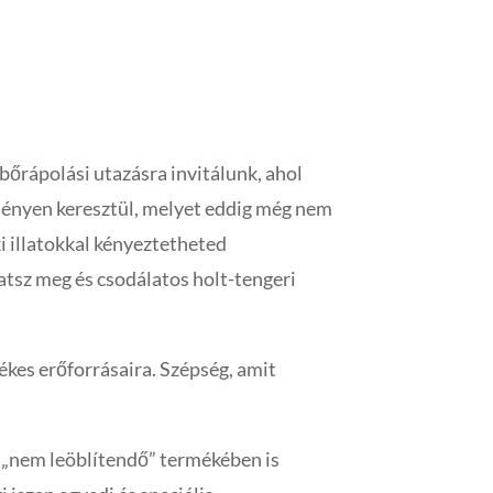
17.889 Ft.
5.367 Ft.
őrápolási utazásra invitálunk, ahol
lményen keresztül, melyet eddig még nem
éki illatokkal kényeztetheted
atsz meg és csodálatos holt-tengeri
kes erőforrásaira. Szépség, amit
 „nem leöblítendő” termékében is