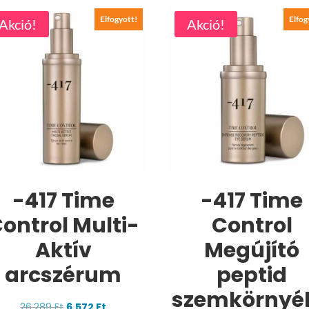
Elfogyott!
Elfog
Akció!
Akció!
-417 Time
-417 Time
ontrol Multi-
Control
Aktív
Megújító
arcszérum
peptid
szemkörnyé
Original
Current
26.289
Ft
6.572
Ft