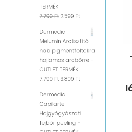
TERMÉK
Original
Current
7.799
Ft
2.599
Ft
price
price
Dermedic
was:
is:
Melumin Arctisztító
7.799 Ft.
2.599 Ft.
hab pigmentfoltokra
hajlamos arcbőrre -
OUTLET TERMÉK
Original
Current
7.799
Ft
3.899
Ft
l
price
price
Dermedic
was:
is:
Capilarte
7.799 Ft.
3.899 Ft.
Hajgyógyászati
fejbőr peeling -