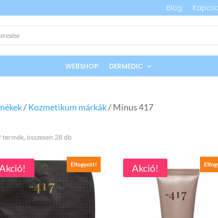
Blog
Kapcso
WEBSHOP
DERMEDIC
mékek
/
Kozmetikum márkák
/ Minus 417
Sorted
 termék, összesen 28 db
by
Elfogyott!
Elfog
Akció!
Akció!
popularity