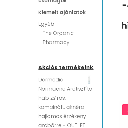
csomagok
-
Kiemelt ajánlatok
h
Egyéb
The Organic
Pharmacy
Akciós termékeink
Dermedic
Normacne Arctisztító
hab zsíros,
kombinált, aknéra
hajlamos érzékeny
arcbőrre - OUTLET