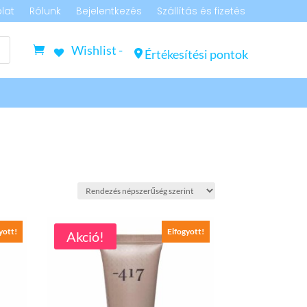
lat
Rólunk
Bejelentkezés
Szállítás és fizetés
Wishlist -
Értékesítési pontok
yott!
Elfogyott!
Akció!