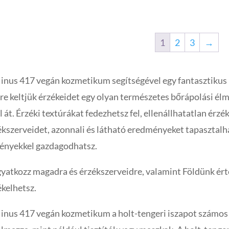
4.379 Ft.
1.095 Ft.
1
2
3
→
inus 417 vegán kozmetikum segítségével egy fantasztikus b
tre keltjük érzékeidet egy olyan természetes bőrápolási é
l át. Érzéki textúrákat fedezhetsz fel, ellenállhatatlan érz
ékszerveidet, azonnali és látható eredményeket tapasztalh
ényekkel gazdagodhatsz.
yatkozz magadra és érzékszerveidre, valamint Földünk érté
ékelhetsz.
inus 417 vegán kozmetikum a holt-tengeri iszapot számos