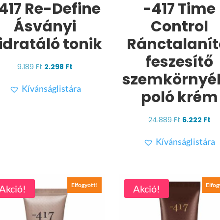
417 Re-Define
-417 Time
Ásványi
Control
idratáló tonik
Ránctalanít
feszesítő
Original
Current
9.189
Ft
2.298
Ft
szemkörnyé
price
price
Kívánságlistára
was:
is:
poló krém
9.189 Ft.
2.298 Ft.
Original
Cu
24.889
Ft
6.222
Ft
price
pr
Kívánságlistára
was:
is:
24.889 Ft.
6.2
Elfogyott!
Elfog
Akció!
Akció!