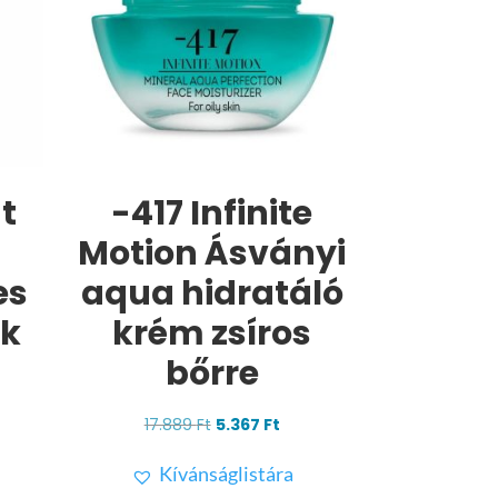
t
-417 Infinite
Motion Ásványi
es
aqua hidratáló
zk
krém zsíros
bőrre
rrent
ice
Original
Current
17.889
Ft
5.367
Ft
price
price
.287 Ft.
Kívánságlistára
was:
is: