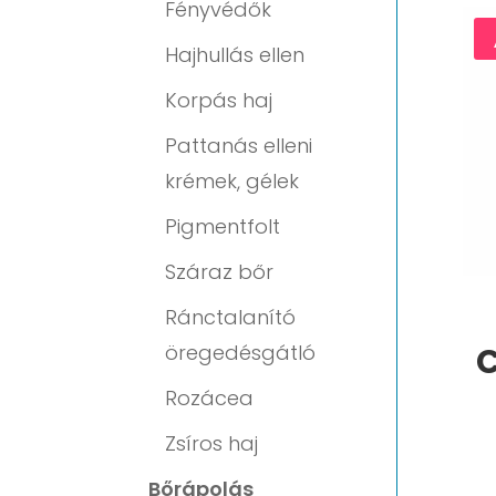
Fényvédők
Hajhullás ellen
Korpás haj
Pattanás elleni
krémek, gélek
Pigmentfolt
Száraz bőr
Ránctalanító
öregedésgátló
C
Rozácea
Zsíros haj
Bőrápolás