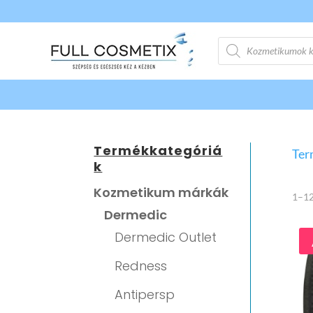
Products
search
Termékkategóriá
Ter
k
Kozmetikum márkák
1–12
Dermedic
Dermedic Outlet
Redness
Antipersp