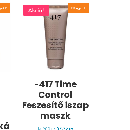
yott!
Elfogyott!
Akció!
-417 Time
Control
Feszesítő iszap
maszk
ká
Original
Current
14.289
Ft
3.572
Ft