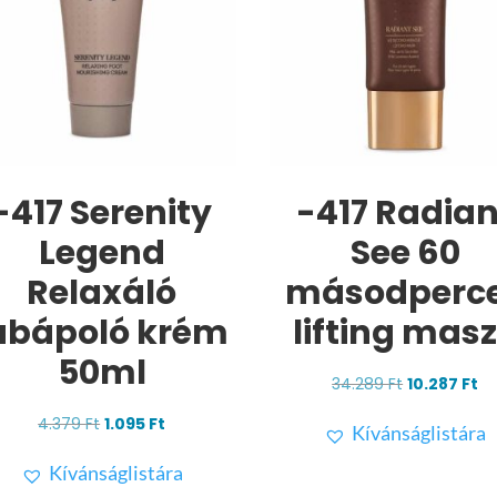
-417 Serenity
-417 Radian
Legend
See 60
Relaxáló
másodperc
ábápoló krém
lifting mas
50ml
Original
Cu
34.289
Ft
10.287
Ft
price
pr
Original
Current
4.379
Ft
1.095
Ft
Kívánságlistára
was:
is:
price
price
34.289 Ft.
10
Kívánságlistára
was:
is: