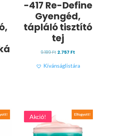
-417 Re-Define
Gyengéd,
ó,
tápláló tisztító
tej
ká
Original
Current
9.189
Ft
2.757
Ft
price
price
Kívánságlistára
was:
is:
rrent
9.189 Ft.
2.757 Ft.
ice
22 Ft.
yott!
Elfogyott!
Akció!