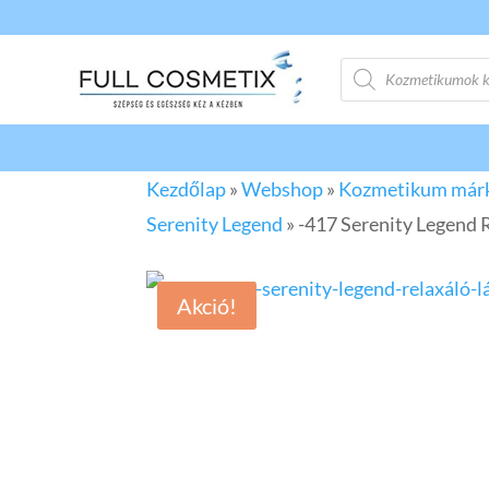
Products
search
Kezdőlap
»
Webshop
»
Kozmetikum már
Serenity Legend
»
-417 Serenity Legend 
Akció!