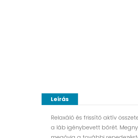
Leírás
Relaxáló és frissítő aktív öss
a láb igénybevett bőrét. Megnyu
megóvja a további repedezéstől