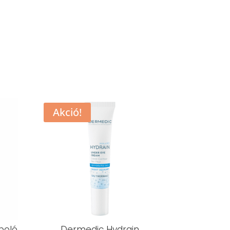
Akció!
poló
Dermedic Hydrain