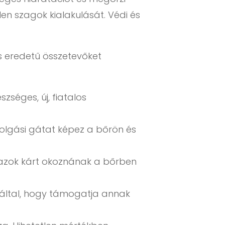
en szagok kialakulását. Védi és
s eredetű összetevőket
zséges, új, fiatalos
olgási gátat képez a bőrön és
t azok kárt okoznának a bőrben
záltal, hogy támogatja annak