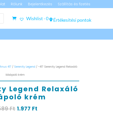
lat
Rólunk
Bejelentkezés
Szállítás és fizetés
Wishlist -
0
Értékesítési pontok
inus 417
/
Serenity Legend
/ -417 Serenity Legend Relaxáló
lábápoló krém
ty Legend Relaxáló
ápoló krém
Original
Current
589
Ft
1.977
Ft