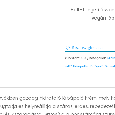
Holt-tengeri ásván
vegán lábá
Kívánságlistára
Cikkszám:
833
Kategóriák:
Minu
-417
,
lábápolás
,
lábápoló
,
Sereni
zetevőkben gazdag hidratáló lábápoló krém, mely h
gtatja és helyreállítja a száraz, érdes, repedezet
 és kiszáradástól. Biztosítja a bőr számára szük