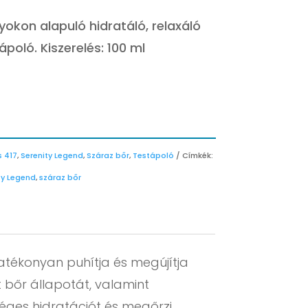
price
price
was:
is:
yokon alapuló hidratáló, relaxáló
6.589 Ft.
1.977 Ft.
poló. Kiszerelés: 100 ml
s 417
,
Serenity Legend
,
Száraz bőr
,
Testápoló
Címkék:
ty Legend
,
száraz bőr
atékonyan puhítja és megújítja
t bőr állapotát, valamint
séges hidratációt és megőrzi