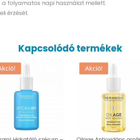
a folyamatos napi használat mellett.
li érzését.
Kapcsolódó termékek
Akció!
Akció!
rain³ Hidratáló szérum –
Oilage Antioxidáns arcá