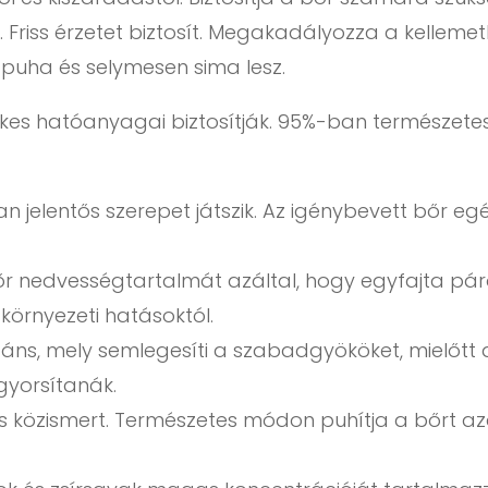
riss érzetet biztosít. Megakadályozza a kellemetl
 puha és selymesen sima lesz.
kes hatóanyagai biztosítják. 95%-ban természete
jelentős szerepet játszik. Az igénybevett bőr egés
őr nedvességtartalmát azáltal, hogy egyfajta pár
környezeti hatásoktól.
idáns, mely semlegesíti a szabadgyököket, mielőt
gyorsítanák.
s közismert. Természetes módon puhítja a bőrt a