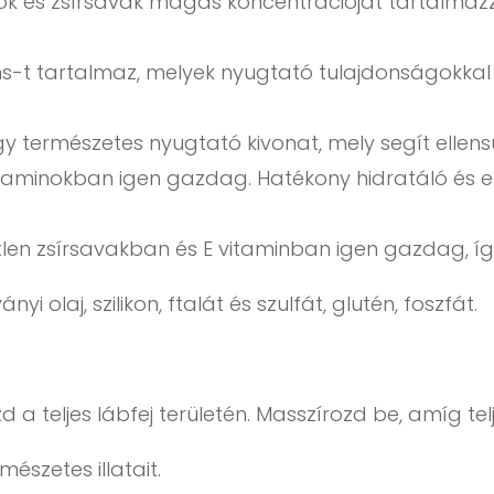
ok és zsírsavak magas koncentrációját tartalmazz
ins-t tartalmaz, melyek nyugtató tulajdonságokkal 
y természetes nyugtató kivonat, mely segít ellensú
taminokban igen gazdag. Hatékony hidratáló és el
len zsírsavakban és E vitaminban igen gazdag, így
i olaj, szilikon, ftalát és szulfát, glutén, foszfát.
a teljes lábfej területén. Masszírozd be, amíg te
mészetes illatait.