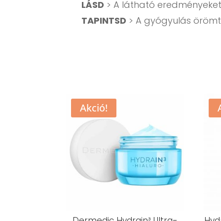
LÁSD
> A látható eredményeket 
TAPINTSD
> A gyógyulás örömte
Akció!
Dermedic Hydrain³ Ultra-
Hyd