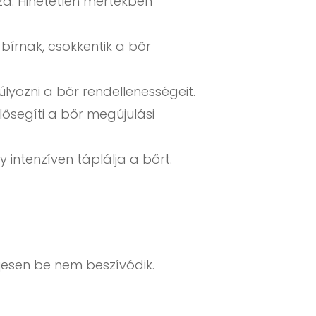
a. Hihetetlen mértékben
bírnak, csökkentik a bőr
lyozni a bőr rendellenességeit.
ősegíti a bőr megújulási
 intenzíven táplálja a bőrt.
ljesen be nem beszívódik.