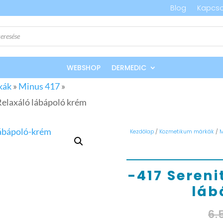
Blog
Kapcso
WEBSHOP
DERMEDIC
kák
»
Minus 417
»
Relaxáló lábápoló krém
Kezdőlap
/
Kozmetikum márkák
/
M
-417 Sereni
láb
6.