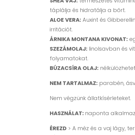
SHEA VAJ:
természetes vitamin
táplálja és hidratálja a bőrt.
ALOE VERA:
Auxint és Gibberell
irritációt.
ÁRNIKA MONTANA KIVONAT:
eg
SZEZÁMOLAJ:
linolsavban és vi
folyamatokat.
BÚZACSÍRA OLAJ:
nélkülözhetet
NEM TARTALMAZ:
parabén, ásvány
Nem végzünk állatkísérleteket.
HASZNÁLAT:
naponta alkalmazd 
ÉREZD
> A méz és a vaj lágy, ter