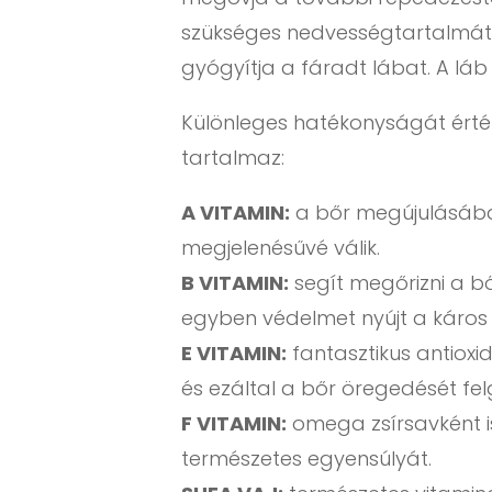
szükséges nedvességtartalmát. F
gyógyítja a fáradt lábat. A láb
Különleges hatékonyságát érté
tartalmaz:
A VITAMIN:
a bőr megújulásában 
megjelenésűvé válik.
B VITAMIN:
segít megőrizni a b
egyben védelmet nyújt a káros 
E VITAMIN:
fantasztikus antiox
és ezáltal a bőr öregedését fel
F VITAMIN:
omega zsírsavként i
természetes egyensúlyát.