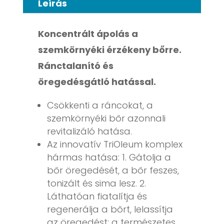
Leírás
Koncentrált ápolás a
szemkörnyéki érzékeny bőrre.
Ránctalanító és
öregedésgátló hatással.
Csökkenti a ráncokat, a
szemkörnyéki bőr azonnali
revitalizáló hatása.
Az innovatív TriOleum komplex
hármas hatása: 1. Gátolja a
bőr öregedését, a bőr feszes,
tonizált és sima lesz. 2.
Láthatóan fiatalítja és
regenerálja a bőrt, lelassítja
az öregedést: a természetes