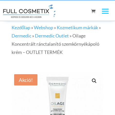
Kezdőlap
»
Webshop
»
Kozmetikum márkák
»
Dermedic
»
Dermedic Outlet
»
Oilage
Koncentrált ránctalanító szemkörnyékápoló
krém – OUTLET TERMÉK
Akció!