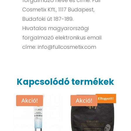
forgalmazó neve és címe: Full
Cosmetix Kft., 1117 Budapest,
Budafoki út 187-189.
Hivatalos magyarországi
forgalmazó elektronikus email
címe:
info@fullcosmetix.com
Kapcsolódó termékek
Elfogyott!
Akció!
Akció!