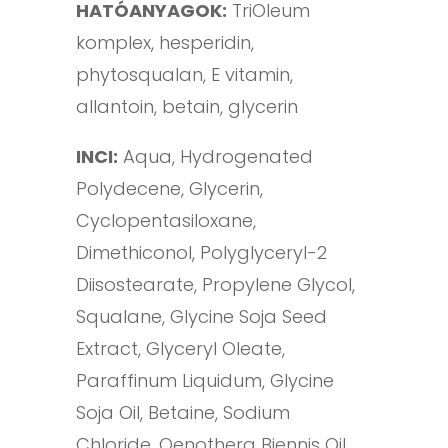
HATÓANYAGOK:
TriOleum
komplex, hesperidin,
phytosqualan, E vitamin,
allantoin, betain, glycerin
INCI:
Aqua, Hydrogenated
Polydecene, Glycerin,
Cyclopentasiloxane,
Dimethiconol, Polyglyceryl-2
Diisostearate, Propylene Glycol,
Squalane, Glycine Soja Seed
Extract, Glyceryl Oleate,
Paraffinum Liquidum, Glycine
Soja Oil, Betaine, Sodium
Chloride, Oenothera Biennis Oil,