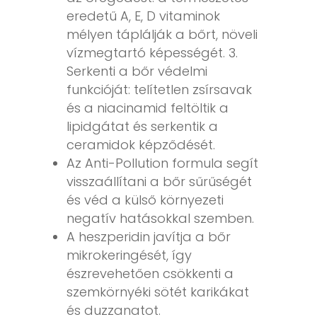
eredetű A, E, D vitaminok
mélyen táplálják a bőrt, növeli
vízmegtartó képességét. 3.
Serkenti a bőr védelmi
funkcióját: telítetlen zsírsavak
és a niacinamid feltöltik a
lipidgátat és serkentik a
ceramidok képződését.
Az Anti-Pollution formula segít
visszaállítani a bőr sűrűségét
és véd a külső környezeti
negatív hatásokkal szemben.
A heszperidin javítja a bőr
mikrokeringését, így
észrevehetően csökkenti a
szemkörnyéki sötét karikákat
és duzzanatot.