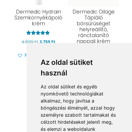
Dermedic Hydrain
Dermedic Oilage
Szemkörnyékápoló
Tápláló
krém
bőrsűrűséget
helyreállító,
ránctalanító
Értékelés:
nappali krém
Original
Current
4.699
Ft
3.759
Ft
5.00
/ 5
price
price
Kívánságlistára
was:
is:
Értékelés:
Original
Current
10.999
Ft
8.799
Ft
Az oldal sütiket
5.00
4.699 Ft.
3.759 Ft.
/ 5
price
price
használ
Kívánságlistára
was:
is:
10.999 Ft.
8.799 Ft.
Az oldal sütiket és egyéb
nyomkövető technológiákat
alkalmaz, hogy javítsa a
böngészési élményét, azzal hogy
személyre szabott tartalmakat és
Vissza a kategóriákhoz
célzott hirdetéseket jelenít meg,
és elemzi a weboldalunk