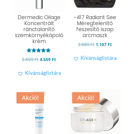
Dermedic Oilage
-417 Radiant See
Koncentrált
Méregtelenítő
ránctalanító
feszesítő iszap
szemkörnyékápoló
arcmaszk
krém
Original
Current
3.689
Ft
1.107
Ft
price
price
Kívánságlistára
Értékelés:
Original
Current
5.699
Ft
4.559
Ft
was:
is:
5.00
/ 5
price
price
3.689 Ft.
1.107 Ft.
Kívánságlistára
was:
is:
5.699 Ft.
4.559 Ft.
Akció!
Akció!