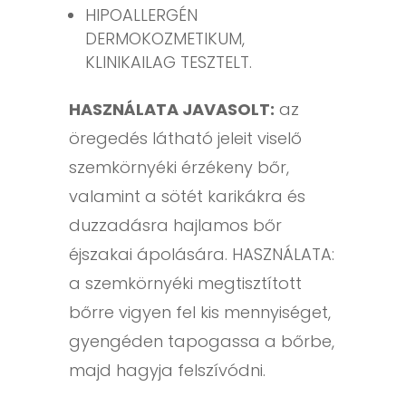
HIPOALLERGÉN
DERMOKOZMETIKUM,
KLINIKAILAG TESZTELT.
HASZNÁLATA JAVASOLT:
az
öregedés látható jeleit viselő
szemkörnyéki érzékeny bőr,
valamint a sötét karikákra és
duzzadásra hajlamos bőr
éjszakai ápolására. HASZNÁLATA:
a szemkörnyéki megtisztított
bőrre vigyen fel kis mennyiséget,
gyengéden tapogassa a bőrbe,
majd hagyja felszívódni.