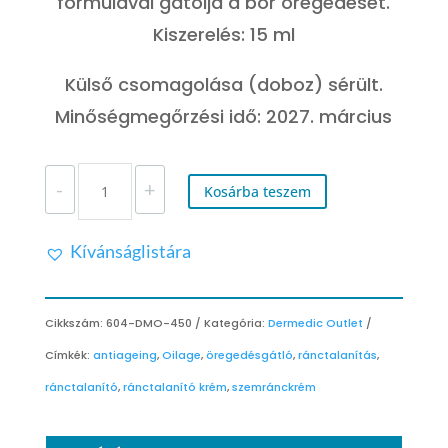
formulával gátolja a bőr öregedését.
Kiszerelés: 15 ml
Külső csomagolása (doboz) sérült.
Minőségmegőrzési idő: 2027. március
OILAGE
-
+
KONCENTRÁLT
Kosárba teszem
RÁNCTALANÍTÓ
SZEMKÖRNYÉKÁPOLÓ
Kívánságlistára
KRÉM
-
OUTLET
TERMÉK
Cikkszám:
604-DMO-450
Kategória:
Dermedic Outlet
MENNYISÉG
Címkék:
antiageing
,
Oilage
,
öregedésgátló
,
ránctalanítás
,
ránctalanító
,
ránctalanító krém
,
szemránckrém