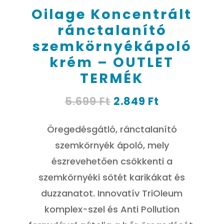
Oilage Koncentrált
ránctalanító
szemkörnyékápoló
krém – OUTLET
TERMÉK
Original
Current
5.699
Ft
2.849
Ft
price
price
was:
is:
Öregedésgátló, ránctalanító
5.699 Ft.
2.849 Ft.
szemkörnyék ápoló, mely
észrevehetően csökkenti a
szemkörnyéki sötét karikákat és
duzzanatot. Innovatív TriOleum
komplex-szel és Anti Pollution