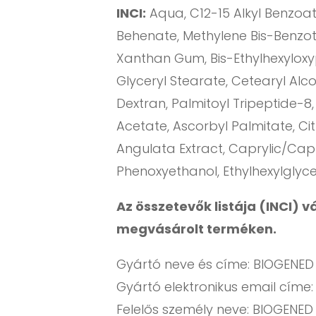
INCI:
Aqua, C12-15 Alkyl Benzoat
Behenate, Methylene Bis-Benzotr
Xanthan Gum, Bis-Ethylhexyloxyp
Glyceryl Stearate, Cetearyl Alco
Dextran, Palmitoyl Tripeptide-8
Acetate, Ascorbyl Palmitate, Cit
Angulata Extract, Caprylic/Capri
Phenoxyethanol, Ethylhexylglyce
Az összetevők listája (INCI) 
megvásárolt terméken.
Gyártó neve és címe: BIOGENED S
Gyártó elektronikus email címe
Felelős személy neve: BIOGENED