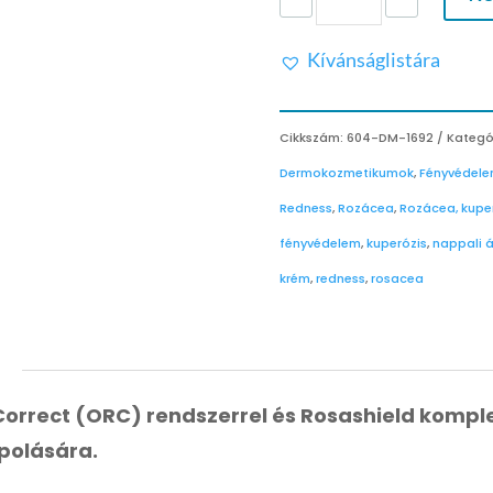
BŐRPÍRT
KORRIGÁLÓ
Kívánságlistára
NAPPALI
KRÉM
SPF
20
Cikkszám:
604-DM-1692
Kategó
+
Dermokozmetikumok
,
Fényvédel
IR
MENNYISÉG
Redness
,
Rozácea
,
Rozácea, kuper
fényvédelem
,
kuperózis
,
nappali 
krém
,
redness
,
rosacea
orrect (ORC) rendszerrel és Rosashield komple
polására.