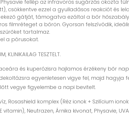
Physavie fellép az infravörös sugárzás okozta túl
), csökkentve ezzel a gyulladásos reakciót és lel
dekező gátját, támogatva ezáltal a bőr hőszabály
os filmréteget a bőrön. Gyorsan felszívódik, ideáli
 szűrőket tartalmaz.
l a pórusokat.
 KLINIKAILAG TESZTELT.
aceára és kuperózisra hajlamos érzékeny bőr nap
 dekoltázsra egyenletesen vigye fel, majd hagyja fe
lőtt vegye figyelembe a napi bevitelt.
íz, Rosashield komplex (Réz ionok + Szilícium ion
 vitamin), Neutrazen, Árnika kivonat, Physavie, UVA + 