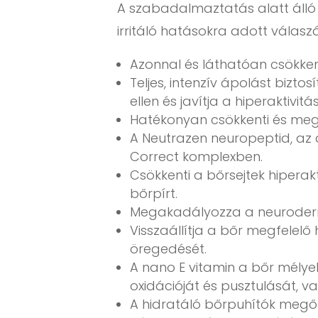
A szabadalmaztatás alatt álló 
irritáló hatásokra adott válasz
Azonnal és láthatóan csökken
Teljes, intenzív ápolást bizt
ellen és javítja a hiperaktivi
Hatékonyan csökkenti és meg
A Neutrazen neuropeptid, az á
Correct komplexben.
Csökkenti a bőrsejtek hiperak
bőrpírt.
Megakadályozza a neurodermat
Visszaállítja a bőr megfelel
öregedését.
A nano E vitamin a bőr mélyeb
oxidációját és pusztulását, va
A hidratáló bőrpuhítók megőr