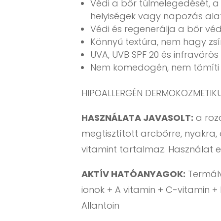
Védi a bőr túlmelegedését, a 
helyiségek vagy napozás alatt
Védi és regenerálja a bőr vé
Könnyű textúra, nem hagy zsír
UVA, UVB SPF 20 és infravörös
Nem komedogén, nem tömíti e
HIPOALLERGÉN DERMOKOZMETIKUM,
HASZNÁLATA JAVASOLT:
a roz
megtisztított arcbőrre, nyakra,
vitamint tartalmaz. Használat e
AKTÍV HATÓANYAGOK:
Termálv
ionok + A vitamin + C-vitamin + E
Allantoin