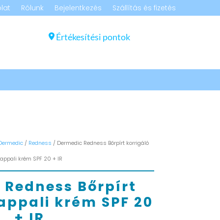
lat
Rólunk
Bejelentkezés
Szállítás és fizetés
Értékesítési pontok
Dermedic
/
Redness
/ Dermedic Redness Bőrpírt korrigáló
appali krém SPF 20 + IR
 Redness Bőrpírt
appali krém SPF 20
+ IR