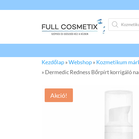
Products
search
Kezdőlap
»
Webshop
»
Kozmetikum már
»
Dermedic Redness Bőrpírt korrigáló na
Akció!