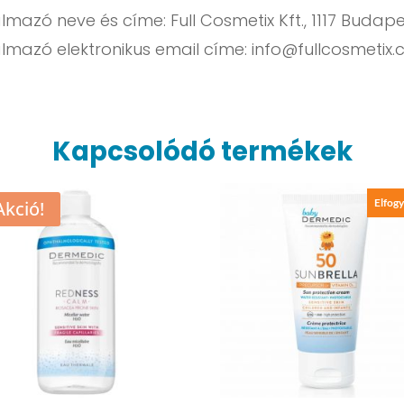
azó neve és címe: Full Cosmetix Kft., 1117 Budapes
lmazó elektronikus email címe:
info@fullcosmetix
Kapcsolódó termékek
Elfogy
Akció!