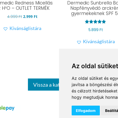
medic Redness Micellás
Dermedic Sunbrella B
z H²O – OUTLET TERMÉK
Napfényvédő arckr
gyermekeknek SPF 5
Original
Current
4.999
Ft
2.999
Ft
price
price
Kívánságlistára
Értékelés:
5.899
Ft
was:
is:
5.00
/ 5
4.999 Ft.
2.999 Ft.
Kívánságlistára
Az oldal sütike
Az oldal sütiket és e
Vissza a kategóriákhoz
javítsa a böngészési é
és célzott hirdetéseket
hogy megtudjuk honnan
RÓLUNK
ÁSZF
SZÁLLÍTÁS ÉS FIZETÉS
A
Elfogadom
Beállí
COOKIE BEÁLLÍTÁSOK
KAPCSOLAT
ONLI