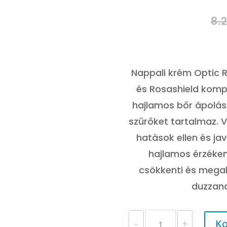
8.
Nappali krém Optic 
és Rosashield kompl
hajlamos bőr ápolásá
szűrőket tartalmaz. V
hatások ellen és jav
hajlamos érzéken
csökkenti és mega
duzzana
DERMEDIC
-
+
Ko
REDNESS