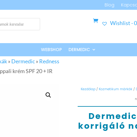
Blog
Kapcso
Wishlist -
0
WEBSHOP
DERMEDIC
kák
»
Dermedic
»
Redness
ppali krém SPF 20 + IR
Kezdőlap
/
Kozmetikum márkák
/
n
Dermedic
korrigáló n