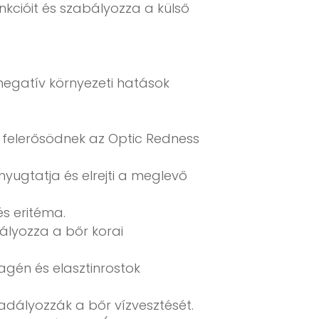
nkcióit és szabályozza a külső
 negatív környezeti hatások
ai felerősödnek az Optic Redness
nyugtatja és elrejti a meglevő
s eritéma.
ályozza a bőr korai
agén és elasztinrostok
adályozzák a bőr vízvesztését.