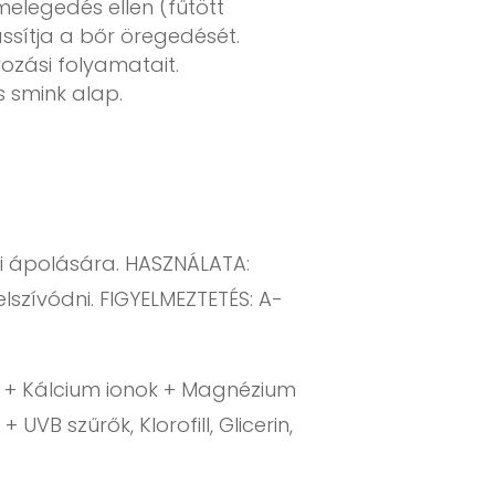
melegedés ellen (fűtött
assítja a bőr öregedését.
ozási folyamatait.
s smink alap.
i ápolására. HASZNÁLATA:
lszívódni. FIGYELMEZTETÉS: A-
ok + Kálcium ionok + Magnézium
UVB szűrők, Klorofill, Glicerin,