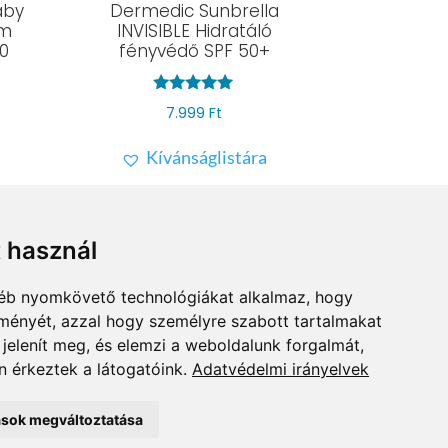
aby
Dermedic Sunbrella
ém
INVISIBLE Hidratáló
0
fényvédő SPF 50+
Értékelés:
7.999
Ft
5.00
/ 5
Kívánságlistára
t használ
gyéb nyomkövető technológiákat alkalmaz, hogy
lményét, azzal hogy személyre szabott tartalmakat
 jelenít meg, és elemzi a weboldalunk forgalmát,
 érkeztek a látogatóink.
Adatvédelmi irányelvek
DATKEZELÉSI TÁJÉKOZTATÓ
tások megváltoztatása
NE ELÁLLÁS