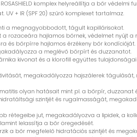
ROSASHIELD komplex helyreállítja a bőr védelmi fu
át. UV + IR (SPF 20) szűrő komplexet tartalmaz.
ti a megnagyobbodott, tágult kapillárisokat.
osít a rozaceára hajlamos bőrnek, védelmet nyújt a
tásra és bőrpírre hajlamos érzékeny bőr kondícióját.
akadályozza a meglévő bőrpírt és duzzanatot.
rnika kivonat és a klorofill együttes tulajdonság
tivitását, megakadályozza hajszálerek tágulását, 
itis olyan hatásait mint pl. a bőrpír, duzzanat é
ő hidratáltsági szintjét és rugalmasságát, megakad
b rétegeibe jut, megakadályozva a lipidek, a koll
lamint lelassítja a bőr öregedését.
zik a bőr megfelelő hidratációs szintjét és megak