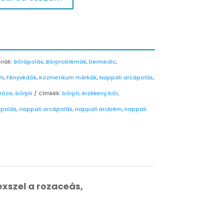
riák:
Bőrápolás
,
Bőrproblémák
,
Dermedic
,
em
,
Fényvédők
,
Kozmetikum márkák
,
Nappali arcápolás
,
ózis, bőrpír
Címkék:
bőrpír
,
érzékeny bőr
,
ápolás
,
nappali arcápolás
,
nappali arckrém
,
nappali
xszel a rozaceás,