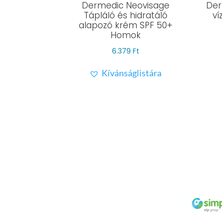
Dermedic Neovisage
Der
Tápláló és hidratáló
ví
alapozó krém SPF 50+
Homok
6.379
Ft
Kívánságlistára
Full Cosmetix Kft
©
2025