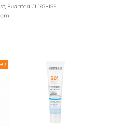
t, Budafoki út 187-189.
.com
ott!