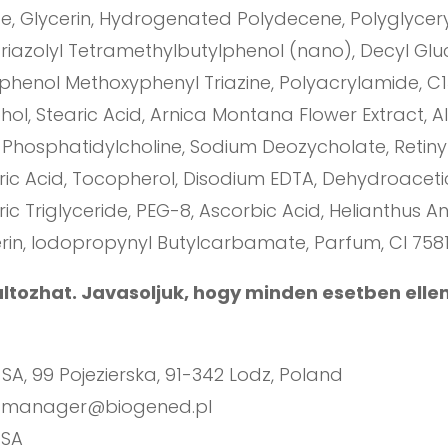
e, Glycerin, Hydrogenated Polydecene, Polyglycery
iazolyl Tetramethylbutylphenol (nano), Decyl Gluc
henol Methoxyphenyl Triazine, Polyacrylamide, C13
hol, Stearic Acid, Arnica Montana Flower Extract, Al
, Phosphatidylcholine, Sodium Deozycholate, Retiny
ric Acid, Tocopherol, Disodium EDTA, Dehydroacetic
c Triglyceride, PEG-8, Ascorbic Acid, Helianthus A
rin, Iodopropynyl Butylcarbamate, Parfum, CI 75810
változhat. Javasoljuk, hogy minden esetben elle
A, 99 Pojezierska, 91-342 Lodz, Poland
:
manager@biogened.pl
 SA