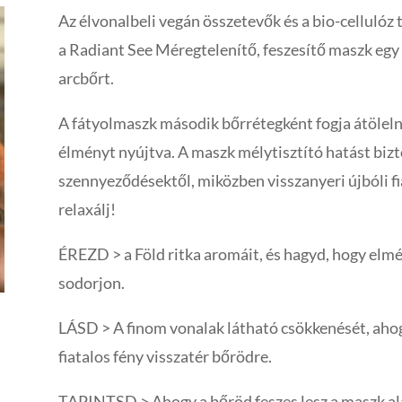
Az élvonalbeli vegán összetevők és a bio-cellulóz
a Radiant See Méregtelenítő, feszesítő maszk egy t
arcbőrt.
A fátyolmaszk második bőrrétegként fogja átölelni
élményt nyújtva. A maszk mélytisztító hatást bizto
szennyeződésektől, miközben visszanyeri újbóli fi
relaxálj!
ÉREZD > a Föld ritka aromáit, és hagyd, hogy elm
sodorjon.
LÁSD > A finom vonalak látható csökkenését, ahogy
fiatalos fény visszatér bőrödre.
TAPINTSD > Ahogy a bőröd feszes lesz a maszk a