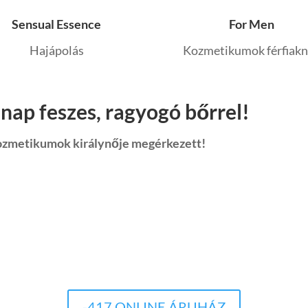
Sensual Essence
For Men
Hajápolás
Kozmetikumok férfiak
nap feszes, ragyogó bőrrel!
kozmetikumok királynője megérkezett!
-417 ONLINE ÁRUHÁZ