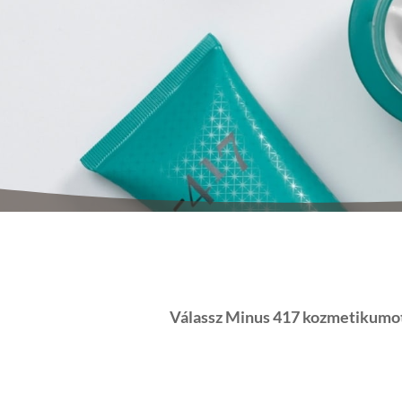
3.689 Ft értékű
Radiant S
Válassz Minus 417 kozmetikumot 