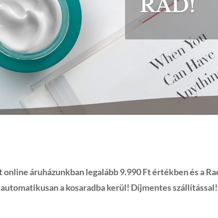
RÁD!
ee Méregtelenítő, feszesítő fátyolmaszk
Neked!
online áruházunkban legalább 9.990 Ft értékben és a Rad
automatikusan a kosaradba kerül! Díjmentes szállítással!