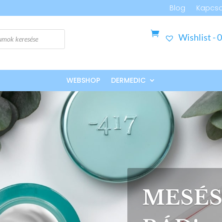
Blog
Kapcso
Wishlist -
0
WEBSHOP
DERMEDIC
MESÉS