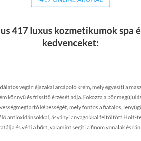
inus 417 luxus kozmetikumok spa
kedvenceket:
nus 417 Radiant See Beauty Miracle éjs
dálatos vegán éjszakai arcápoló krém, mely egyesíti a maszk
rém könnyű és frissítő érzését adja.
Fokozza a bőr megújulásá
vességmegtartó képességét, mely fontos a fiatalos, leny
ló antioxidánsokkal, ásványi anyagokkal feltöltött Holt-ten
atálja és védi a bőrt, valamint segíti a finom vonalak és rá