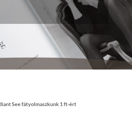
unk most ajándékba adjuk
iant See fátyolmaszkunk 1 ft-ért