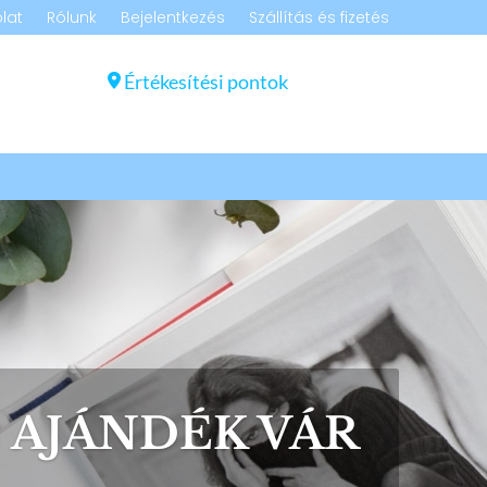
lat
Rólunk
Bejelentkezés
Szállítás és fizetés
Értékesítési pontok
 AJÁNDÉK VÁR