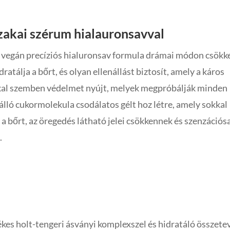
zakai szérum hialauronsavval
 vegán precíziós hialuronsav formula drámai módon csökk
dratálja a bőrt, és olyan ellenállást biztosít, amely a káros
kal szemben védelmet nyújt, melyek megpróbálják minden
lló cukormolekula csodálatos gélt hoz létre, amely sokkal
 a bőrt, az öregedés látható jelei csökkennek és szenzációs
.
nus 417 Infinite Motion Ásványi Aqua hi
áraz bőrre
ékes holt-tengeri ásványi komplexszel és hidratáló összet