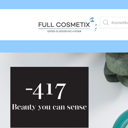
Products
search