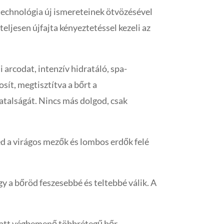
 technológia új ismereteinek ötvözésével
eljesen újfajta kényeztetéssel kezeli az
 arcodat, intenzív hidratáló, spa-
sít, megtisztítva a bőrt a
atalságát. Nincs más dolgod, csak
éd a virágos mezők és lombos erdők felé
 a bőröd feszesebbé és teltebbé válik. A
latt végbemenő többrétegű bőr