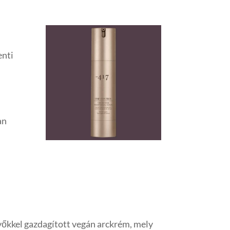
enti
an
dratáló krém normál és
evőkkel gazdagított vegán arckrém, mely