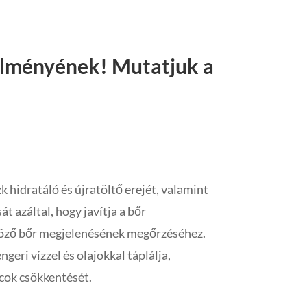
 élményének! Mutatjuk a
zakai krém
 hidratáló és újratöltő erejét, valamint
t azáltal, hogy javítja a bőr
űgöző bőr megjelenésének megőrzéséhez.
geri vízzel és olajokkal táplálja,
ncok csökkentését.