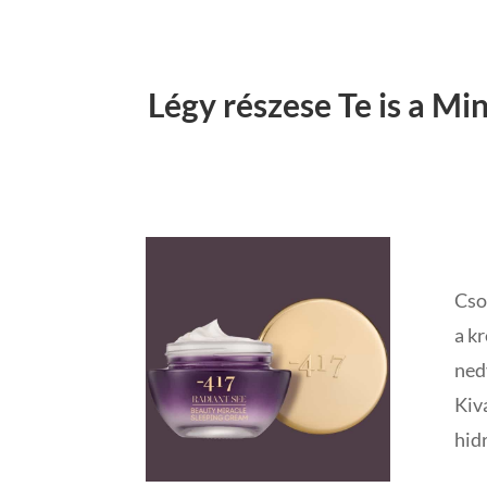
Légy részese Te is a M
Mi
Cso
a k
ned
Kivá
hidr