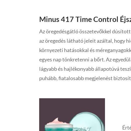
Minus 417 Time Control Éjs
Az öregedésgátló összetevőkkel dúsított
az öregedés látható jeleit azáltal, hogy hi
környezeti hatásokkal és méreganyagok
egyes nap tönkretenni a bőrt.
Az egyedülá
lágyabb és hajlékonyabb állapotúvá teszi
puhább, fiatalosabb megjelenést biztosít
Mi
sz
Ért