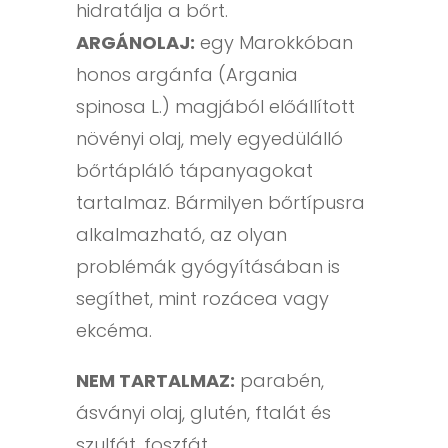
hidratálja a bőrt.
ARGÁNOLAJ:
egy Marokkóban
honos argánfa (Argania
spinosa L.) magjából előállított
növényi olaj, mely egyedülálló
bőrtápláló tápanyagokat
tartalmaz. Bármilyen bőrtípusra
alkalmazható, az olyan
problémák gyógyításában is
segíthet, mint rozácea vagy
ekcéma.
NEM TARTALMAZ:
parabén,
ásványi olaj, glutén, ftalát és
szulfát, foszfát.