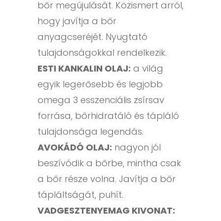
bőr megújulását. Közismert arról,
hogy javítja a bőr
anyagcseréjét. Nyugtató
tulajdonságokkal rendelkezik.
ESTI KANKALIN OLAJ:
a világ
egyik legerősebb és legjobb
omega 3 esszenciális zsírsav
forrása, bőrhidratáló és tápláló
tulajdonsága legendás.
AVOKÁDÓ OLAJ:
nagyon jól
beszívódik a bőrbe, mintha csak
a bőr része volna. Javítja a bőr
tápláltságát, puhít.
VADGESZTENYEMAG KIVONAT: