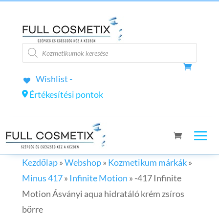
Products
search
Wishlist -
Értékesítési pontok
Kezdőlap
»
Webshop
»
Kozmetikum márkák
»
Minus 417
»
Infinite Motion
»
-417 Infinite
Motion Ásványi aqua hidratáló krém zsíros
bőrre