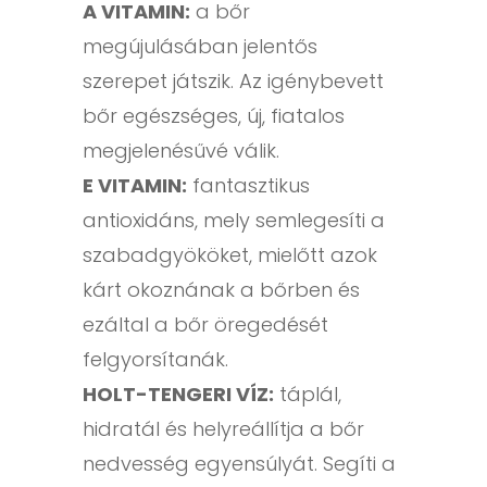
A VITAMIN:
a bőr
megújulásában jelentős
szerepet játszik. Az igénybevett
bőr egészséges, új, fiatalos
megjelenésűvé válik.
E VITAMIN:
fantasztikus
antioxidáns, mely semlegesíti a
szabadgyököket, mielőtt azok
kárt okoznának a bőrben és
ezáltal a bőr öregedését
felgyorsítanák.
HOLT-TENGERI VÍZ:
táplál,
hidratál és helyreállítja a bőr
nedvesség egyensúlyát. Segíti a