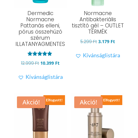
Dermedic
Normacne
Normacne
Antibakteriális
Pattanás elleni,
tisztító gél – OUTLET
pórus összehúzó
TERMÉK
szérum
Original
Current
5.299
Ft
3.179
Ft
ILLATANYAGMENTES
price
price
Kívánságlistára
was:
is:
Értékelés:
Original
Current
12.999
Ft
10.399
Ft
5.299 Ft.
3.179 Ft.
4.77
/ 5
price
price
Kívánságlistára
was:
is:
12.999 Ft.
10.399 Ft.
Elfogyott!
Elfogyott!
Akció!
Akció!