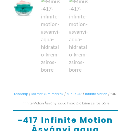
Kezdőlap
/
Kozmetikum márkák
/
Minus 417
/
Infinite Motion
/ -417
Infinite Motion Ásványi aqua hidratáló krém zsíros bőrre
-417 Infinite Motion
Ásványi aqua