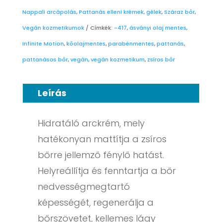
Nappali arcápolás
,
Pattanás elleni krémek, gélek
,
Száraz bőr
,
Vegán kozmetikumok
Címkék:
-417
,
ásványi olaj mentes
,
Infinite Motion
,
kőolajmentes
,
parabénmentes
,
pattanás
,
pattanásos bőr
,
vegán
,
vegán kozmetikum
,
zsíros bőr
Leírás
Hidratáló arckrém, mely
hatékonyan mattítja a zsíros
bőrre jellemző fénylő hatást.
Helyreállítja és fenntartja a bőr
nedvességmegtartó
képességét, regenerálja a
bőrszövetet, kellemes lágy