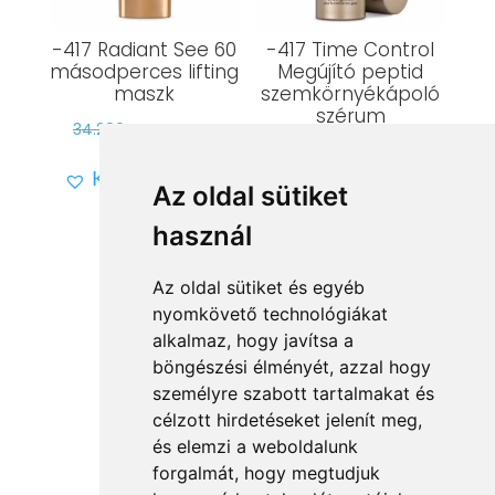
-417 Radiant See 60
-417 Time Control
másodperces lifting
Megújító peptid
maszk
szemkörnyékápoló
szérum
Original
Current
34.289
Ft
10.287
Ft
Original
Current
26.289
Ft
6.572
Ft
price
price
Kívánságlistára
price
price
was:
is:
Az oldal sütiket
Kívánságlistára
was:
is:
34.289 Ft.
10.287 Ft.
használ
26.289 Ft.
6.572 Ft.
Az oldal sütiket és egyéb
nyomkövető technológiákat
alkalmaz, hogy javítsa a
böngészési élményét, azzal hogy
Vissza a kategóriákhoz
személyre szabott tartalmakat és
célzott hirdetéseket jelenít meg,
és elemzi a weboldalunk
forgalmát, hogy megtudjuk
Full Cosmetix Kft
© 2025