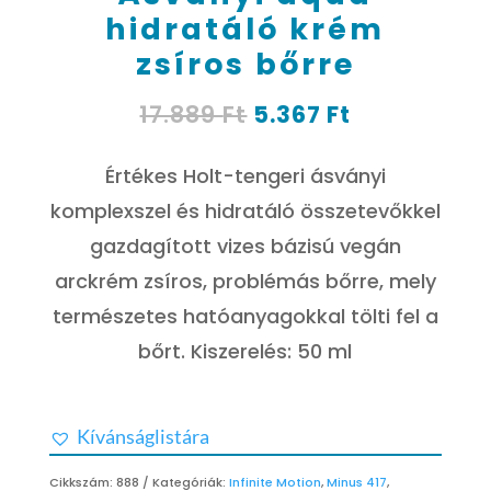
hidratáló krém
zsíros bőrre
Original
Current
17.889
Ft
5.367
Ft
price
price
was:
is:
Értékes Holt-tengeri ásványi
17.889 Ft.
5.367 Ft.
komplexszel és hidratáló összetevőkkel
gazdagított vizes bázisú vegán
arckrém zsíros, problémás bőrre, mely
természetes hatóanyagokkal tölti fel a
bőrt. Kiszerelés: 50 ml
Kívánságlistára
Cikkszám:
888
Kategóriák:
Infinite Motion
,
Minus 417
,