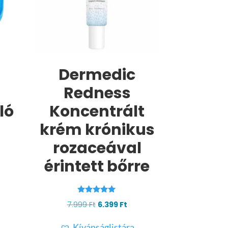
Dermedic
Redness
ló
Koncentrált
krém krónikus
rozaceával
érintett bőrre
rent
ce
Értékelés:
Original
Current
7.999
Ft
6.399
Ft
9 Ft.
4.83
/ 5
price
price
Kívánságlistára