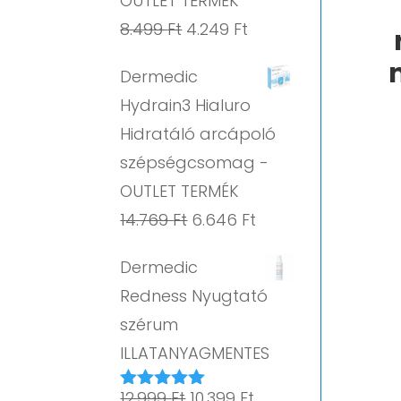
OUTLET TERMÉK
Original
Current
8.499
Ft
4.249
Ft
price
price
Dermedic
was:
is:
Hydrain3 Hialuro
8.499 Ft.
4.249 Ft.
Hidratáló arcápoló
szépségcsomag -
OUTLET TERMÉK
Original
Current
14.769
Ft
6.646
Ft
price
price
Dermedic
was:
is:
Redness Nyugtató
14.769 Ft.
6.646 Ft.
szérum
ILLATANYAGMENTES
Original
Current
12.999
Ft
10.399
Ft
Értékelés: