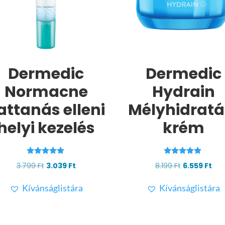
Dermedic
Dermedic
Normacne
Hydrain
attanás elleni
Mélyhidratá
helyi kezelés
krém
Értékelés:
Értékelés:
Original
Current
Original
Cur
3.799
Ft
3.039
Ft
8.199
Ft
6.559
Ft
5.00
4.88
/ 5
/ 5
price
price
price
pri
Kívánságlistára
Kívánságlistára
was:
is:
was:
is:
3.799 Ft.
3.039 Ft.
8.199 Ft.
6.55