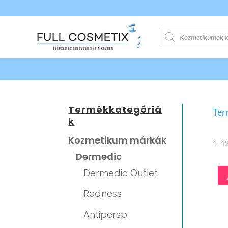
Products
search
Termékkategóriá
Ter
k
Kozmetikum márkák
1–12
Dermedic
Dermedic Outlet
Redness
Antipersp