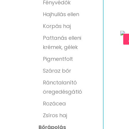
Fényvédők
Hajhullás ellen
Korpás haj
Pattanás elleni
krémek, gélek
Pigmentfolt
Száraz bőr
Ránctalanító
öregedésgátló
Rozácea
Zsíros haj
Bőrápolás