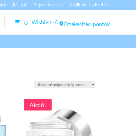
lat
Rólunk
Bejelentkezés
Szállítás és fizetés
Wishlist -
0
Értékesítési pontok
Akció!