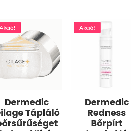
Akció!
Akció!
Dermedic
Dermedic
ilage Tápláló
Redness
bőrsűrűséget
Bőrpírt