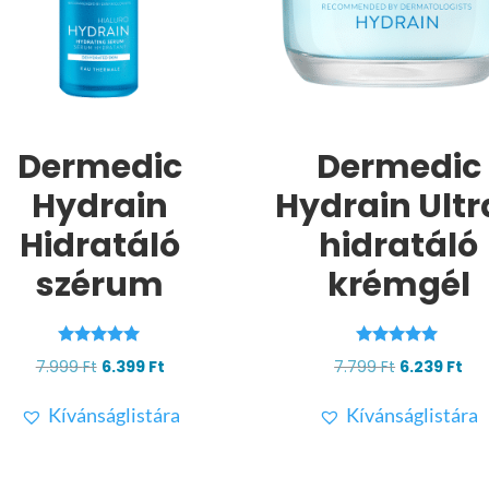
Dermedic
Dermedic
Hydrain
Hydrain Ultr
Hidratáló
hidratáló
szérum
krémgél
Értékelés:
Értékelés:
Original
Current
Original
Cur
7.999
Ft
6.399
Ft
7.799
Ft
6.239
Ft
4.93
4.88
/ 5
/ 5
price
price
price
pri
Kívánságlistára
Kívánságlistára
was:
is:
was:
is:
7.999 Ft.
6.399 Ft.
7.799 Ft.
6.2