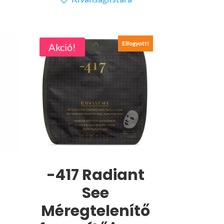
was:
is:
7.999 Ft.
6.399 Ft.
Elfogyott!
Akció!
-417 Radiant
See
Méregtelenítő