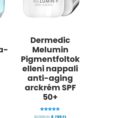
Dermedic
a-
Melumin
Pigmentfoltok
elleni nappali
anti-aging
arckrém SPF
rent
50+
ce
39 Ft.
Értékelés:
Original
Current
10.999
Ft
8.799
Ft