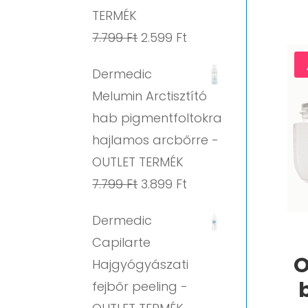
TERMÉK
Original
Current
7.799
Ft
2.599
Ft
price
price
Dermedic
was:
is:
Melumin Arctisztító
7.799 Ft.
2.599 Ft.
hab pigmentfoltokra
hajlamos arcbőrre -
OUTLET TERMÉK
Original
Current
7.799
Ft
3.899
Ft
price
price
Dermedic
was:
is:
Capilarte
7.799 Ft.
3.899 Ft.
O
Hajgyógyászati
fejbőr peeling -