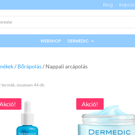
Blog
Kapcso
WEBSHOP
DERMEDIC
mékek
/
Bőrápolás
/ Nappali arcápolás
Sorted
 termék, összesen 44 db
by
Akció!
Akció!
popularity