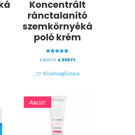
ká
Koncentrált
ránctalanító
szemkörnyéká
poló krém
rent
ce
Értékelés:
Original
Current
5.699
Ft
4.559
Ft
59 Ft.
5.00
/ 5
price
price
Kívánságlistára
was:
is:
5.699 Ft.
4.559 Ft.
Akció!