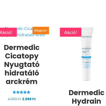
Elfogyott!
Akció!
Akció!
Dermedic
Cicatopy
Nyugtató
hidratáló
arckrém
Dermedic
Értékelés:
Hydrain
Original
Current
4.999
Ft
3.999
Ft
4.78
/ 5
price
price