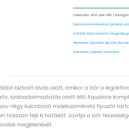
KRÉM
MENNYISÉG
Cikkszám:
604-DM-1181
Kategór
Dermokozmetikumok
,
Éjszakai ar
márkák
,
Ránctalanító öregedésg
dermedic
,
éjszakai ápolás
,
éjszak
hidratáló
,
Hydrain
,
termálvíz
)
tálást biztosít alvás alatt, amikor a bőr a legakt
tív, szabadalmaztatás alatt álló Aqualare komplex
ronsav négy különböző molekulaméretű típusát tar
 hosszan fejti ki hatását. Javítja a bőr feszessé
vonalak megjelenését.