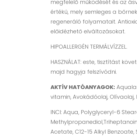
megfelelő működését és az ásv
értékű, mely semleges a bőrnek
regeneráló folyamatait. Antiox
előidézhető elváltozásokat.
HIPOALLERGÉN TERMÁLVÍZZEL.
HASZNÁLAT: este, tisztítást köv
majd hagyja felszívódni.
AKTÍV HATÓANYAGOK:
Aqualar
vitamin, Avokádóolaj, Olívaolaj,
INCI: Aqua, Polyglyceryl-6 Stea
Methylpropanediol,Triheptanoin, 
Acetate, C12-15 Alkyl Benzoate