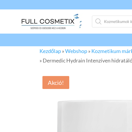
Products
search
Kezdőlap
»
Webshop
»
Kozmetikum már
»
Dermedic Hydrain Intenzíven hidratáló
Akció!