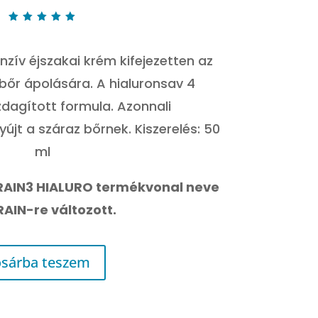
price
price
was:
is:
8.699 Ft.
6.959 Ft.
Értékelé
s
5.00
az 5-
nzív éjszakai krém kifejezetten az
ből,
értékelé
s
 bőr ápolására. A hialuronsav 4
alapján
dagított formula. Azonnali
jt a száraz bőrnek. Kiszerelés: 50
ml
RAIN3 HIALURO termékvonal neve
AIN-re változott.
sárba teszem