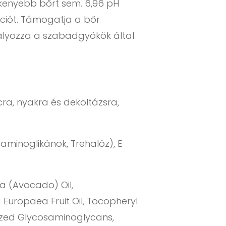
kenyebb bőrt sem. 6,96 pH
ációt. Támogatja a bőr
dályozza a szabadgyökök által
cra, nyakra és dekoltázsra,
aminoglikánok, Trehalóz), E
ma (Avocado) Oil,
a Europaea Fruit Oil, Tocopheryl
lyzed Glycosaminoglycans,