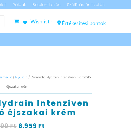
lat
Rólunk
Bejelentkezés
Szállítás és fizetés
Wishlist -
Értékesítési pontok
ermedic
/
Hydrain
/ Dermedic Hydrain Intenzíven hidratáló
éjszakai krém
ydrain Intenzíven
ó éjszakai krém
Original
Current
699
Ft
6.959
Ft