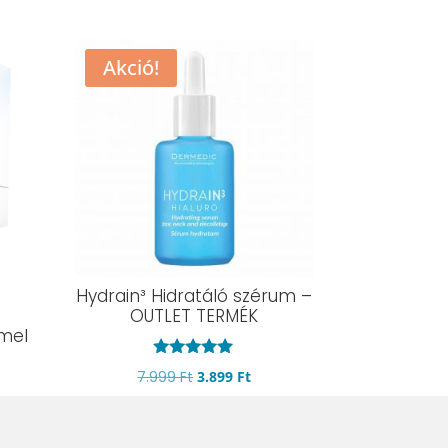
Akció!
Hydrain³ Hidratáló szérum –
OUTLET TERMÉK
mel
rent
Értékelés:
Original
Current
7.999
Ft
3.899
Ft
5.00
ce
/ 5
price
price
Kívánságlistára
was:
is:
00 Ft.