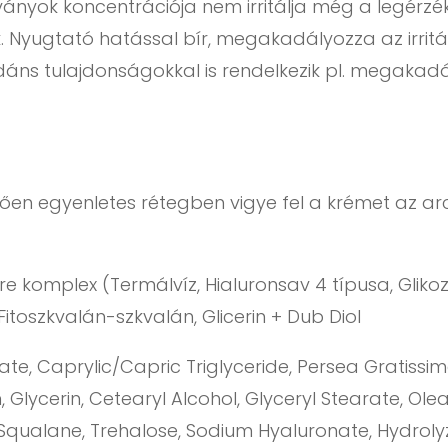
ányok koncentrációja nem irritálja még a legérzé
. Nyugtató hatással bír, megakadályozza az irrit
idáns tulajdonságokkal is rendelkezik pl. megaka
etően egyenletes rétegben vigye fel a krémet az ar
e komplex (Termálvíz, Hialuronsav 4 típusa, Glikoz
 Fitoszkvalán-szkvalán, Glicerin + Dub Diol
rate, Caprylic/Capric Triglyceride, Persea Gratissi
Glycerin, Cetearyl Alcohol, Glyceryl Stearate, Ole
, Squalane, Trehalose, Sodium Hyaluronate, Hydro