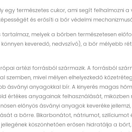
y egy természetes cukor, ami segít felhalmozni a 
épességét és erősíti a bőr védelmi mechanizmusá
s tartalmaz, melyek a bőrben természetesen előfor
zel könnyen keveredő, nedvszívó), a bőr mélyebb r
ópai artézi forrásból származik. A forrásból szá
al szemben, mivel mélyen elhelyezkedő kőzetréteg
 ásványi anyagokkal bír. A kinyerés magas hőmé
 Föld értékes anyagainak felhasználását, miközben
lönösen előnyös ásványi anyagok keveréke jellemz
ását a bőrre. Bikarbonátot, nátriumot, szilíciumot
 jellegének köszönhetően erősen hidratálja a bőrt