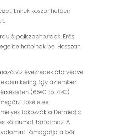
vizet. Ennek köszönhetően
t.
duló poliszacharidok. Erős
étegeibe hatolnak be. Hosszan
rmazó víz évezredek óta védve
ekben kering, így az emberi
rsékleten (65ᵒC to 71ᵒC)
 megőrzi tökéletes
i, melyek fokozzák a Dermedic
 és kálciumot tartalmaz. A
, valamint támogatja a bőr