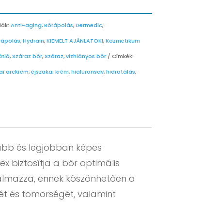
iák:
Anti-aging
,
Bőrápolás
,
Dermedic
,
cápolás
,
Hydrain
,
KIEMELT AJÁNLATOK!
,
Kozmetikum
átló
,
Száraz bőr
,
Száraz, vízhiányos bőr
Címkék:
ai arckrém
,
éjszakai krém
,
hialuronsav
,
hidratálás
,
ívabb és legjobban képes
 biztosítja a bőr optimális
talmazza, ennek köszönhetően a
gét és tömörségét, valamint