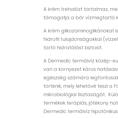
A krém trehalózt tartalmaz, mel
támogatja a bőr vízmegtartó k
A krém glikozaminoglikánokat i
hidrofil tulajdonságokkal (víz
tartó hidratálást biztosít.
A Dermedic termálvíz közép-eur
van a környezet káros hatásaiv
egészség számára legfontosabb
történik, mely lehetővé teszi a
mikrobiológiai tisztaságát. Kü
termékek terápiás, jótékony hat
Dermedic termálvíz hipotónikus