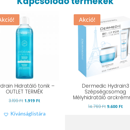
Kapcsolódó termékek
Akció!
Akció!
drain Hidratáló tonik –
Dermedic Hydrain3
OUTLET TERMÉK
Szépségcsomag
Mélyhidratáló arckrém
Original
Current
3.199
Ft
1.919
Ft
Original
Cur
14.769
Ft
9.600
Ft
price
price
Kívánságlistára
price
pri
was:
is:
Kívánságlistára
was:
is:
3.199 Ft.
1.919 Ft.
14.769 Ft.
9.6