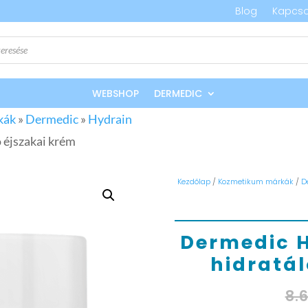
Blog
Kapcso
WEBSHOP
DERMEDIC
kák
»
Dermedic
»
Hydrain
 éjszakai krém
Kezdőlap
/
Kozmetikum márkák
/
D
Dermedic H
hidratál
8.