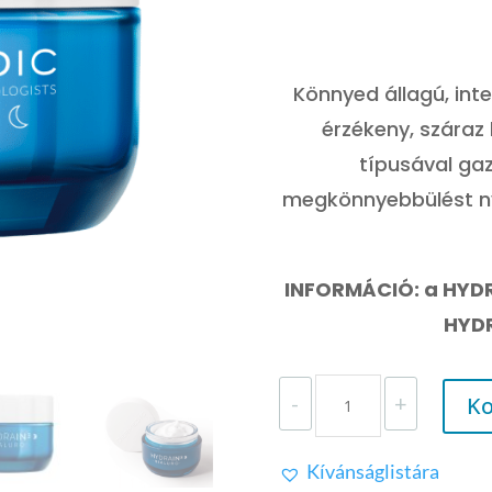
Könnyed állagú, inte
érzékeny, száraz
típusával gaz
megkönnyebbülést nyú
INFORMÁCIÓ: a HYD
HYDR
DERMEDIC
-
+
Ko
HYDRAIN
INTENZÍVEN
HIDRATÁLÓ
Kívánságlistára
ÉJSZAKAI