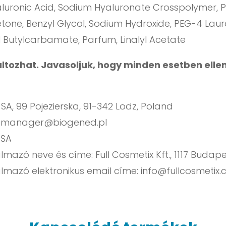
aluronic Acid, Sodium Hyaluronate Crosspolymer, P
etone, Benzyl Glycol, Sodium Hydroxide, PEG-4 Laur
l Butylcarbamate, Parfum, Linalyl Acetate
változhat. Javasoljuk, hogy minden esetben elle
A, 99 Pojezierska, 91-342 Lodz, Poland
:
manager@biogened.pl
 SA
azó neve és címe: Full Cosmetix Kft., 1117 Budapes
lmazó elektronikus email címe:
info@fullcosmetix