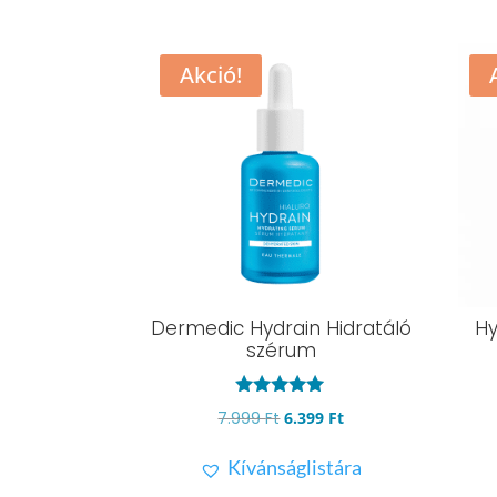
Akció!
Dermedic Hydrain Hidratáló
Hy
szérum
Értékelés:
Original
Current
7.999
Ft
6.399
Ft
4.93
/ 5
price
price
Kívánságlistára
was:
is: