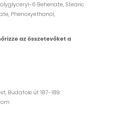
olyglyceryl-6 Behenate, Stearic
ate, Phenoxyethanol,
nőrizze az összetevőket a
t, Budafoki út 187-189.
.com