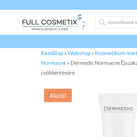
Products
search
Kezdőlap
»
Webshop
»
Kozmetikum már
Normacne
»
Dermedic Normacne Éjszaka
csökkentésére
Akció!