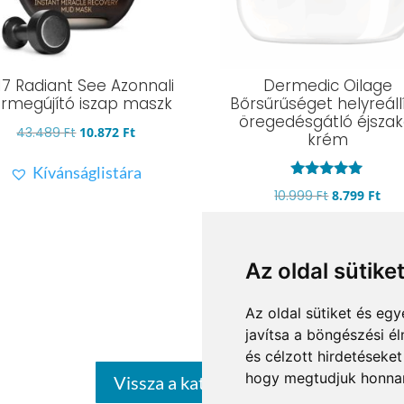
17 Radiant See Azonnali
Dermedic Oilage
rmegújító iszap maszk
Bőrsűrűséget helyreállí
öregedésgátló éjszak
Original
Current
43.489
Ft
10.872
Ft
krém
price
price
Kívánságlistára
was:
is:
Értékelés:
Original
Cur
10.999
Ft
8.799
Ft
43.489 Ft.
10.872 Ft.
5.00
/ 5
price
pri
Kívánságlistára
was:
is:
10.999 Ft.
8.79
Az oldal sütike
Az oldal sütiket és e
javítsa a böngészési é
és célzott hirdetéseket
hogy megtudjuk honnan
Vissza a kategóriákhoz