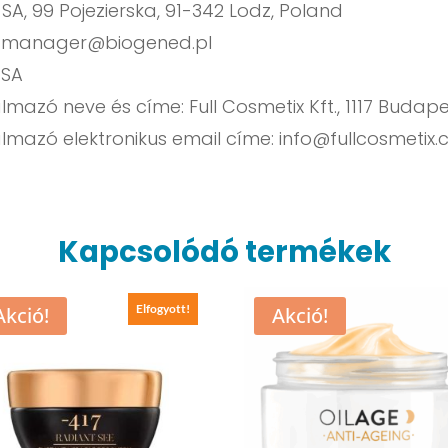
A, 99 Pojezierska, 91-342 Lodz, Poland
:
manager@biogened.pl
 SA
azó neve és címe: Full Cosmetix Kft., 1117 Budapes
lmazó elektronikus email címe:
info@fullcosmetix
Kapcsolódó termékek
Elfogyott!
Akció!
Akció!