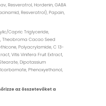
av, Resveratrol, Hordenin, GABA
cinamid, Resveratrol), Papain,
ic/Capric Triglyceride,
 Oil, Theobroma Cacao Seed
ethicone, Polyacrylamide, C 13-
ct, Vitis Vinifera Fruit Extract,
l Stearate, Dipotassium
tylcarbamate, Phenoxyethanol,
nőrizze az összetevőket a