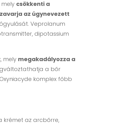
, mely
csökkenti a
zavarja az úgynevezett
 gyógyulását. Veprolanum
otransmitter, dipotassium
z
, mely
megakadályozza a
gváltoztathatja a bőr
ő. Oxyniacyde komplex főbb
 a krémet az arcbőrre,