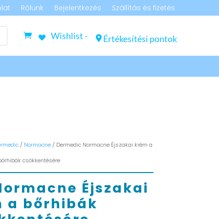
lat
Rólunk
Bejelentkezés
Szállítás és fizetés
Wishlist -
Értékesítési pontok
rmedic
/
Normacne
/ Dermedic Normacne Éjszakai krém a
bőrhibák csökkentésére
Normacne Éjszakai
 a bőrhibák