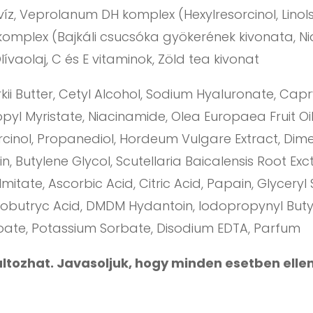
íz, Veprolanum DH komplex (Hexylresorcinol, Linols
komplex (Bajkáli csucsóka gyökerének kivonata, Nia
lívaolaj, C és E vitaminok, Zöld tea kivonat
 Butter, Cetyl Alcohol, Sodium Hyaluronate, Capryl
ropyl Myristate, Niacinamide, Olea Europaea Fruit
sorcinol, Propanediol, Hordeum Vulgare Extract, Dim
n, Butylene Glycol, Scutellaria Baicalensis Root Exctra
itate, Ascorbic Acid, Citric Acid, Papain, Glycery
minobutryc Acid, DMDM Hydantoin, Iodopropynyl Bu
zoate, Potassium Sorbate, Disodium EDTA, Parfum
változhat. Javasoljuk, hogy minden esetben elle