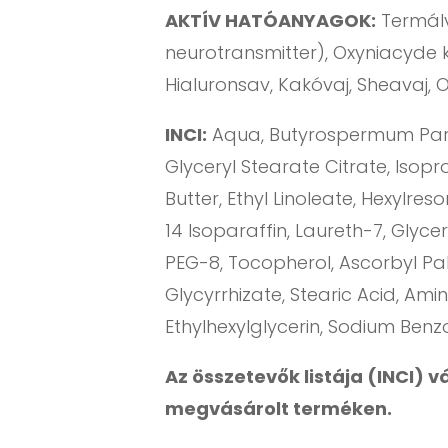
AKTÍV HATÓANYAGOK:
Termálv
neurotransmitter), Oxyniacyde 
Hialuronsav, Kakóvaj, Sheavaj, O
INCI:
Aqua, Butyrospermum Parkii
Glyceryl Stearate Citrate, Isop
Butter, Ethyl Linoleate, Hexylre
14 Isoparaffin, Laureth-7, Glyceri
PEG-8, Tocopherol, Ascorbyl Palm
Glycyrrhizate, Stearic Acid, A
Ethylhexylglycerin, Sodium Ben
Az összetevők listája (INCI) 
megvásárolt terméken.