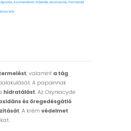
cápolás
,
Kozmetikum márkák
,
Normacne
,
Pattanás
síros bőr
termelést
, valamint
a tág
kialakulását. A papainnak
es
hidratálást
. Az Oxyniacyde
oxidáns és öregedésgátló
zitását
. A krém
védelmet
kat.