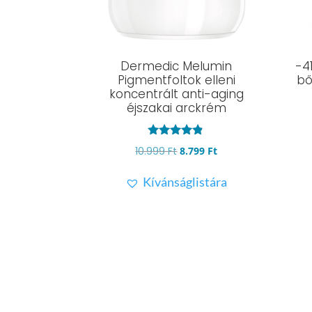
Dermedic Melumin
-4
Pigmentfoltok elleni
bő
koncentrált anti-aging
éjszakai arckrém
Értékelés:
Original
Current
10.999
Ft
8.799
Ft
4.67
/ 5
price
price
Kívánságlistára
was:
is:
10.999 Ft.
8.799 Ft.