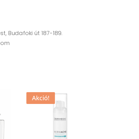
t, Budafoki út 187-189.
.com
Akció!