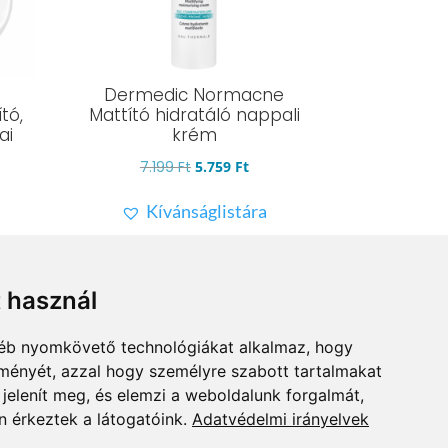
Dermedic Normacne
tó,
Mattító hidratáló nappali
ai
krém
Original
Current
7.199
Ft
5.759
Ft
price
price
Kívánságlistára
rent
was:
is:
ce
7.199 Ft.
5.759 Ft.
9 Ft.
t használ
gyéb nyomkövető technológiákat alkalmaz, hogy
lményét, azzal hogy személyre szabott tartalmakat
 jelenít meg, és elemzi a weboldalunk forgalmát,
 érkeztek a látogatóink.
Adatvédelmi irányelvek