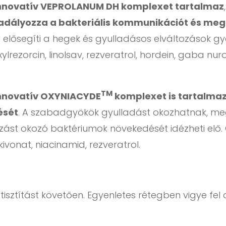
nnovatív VEPROLANUM DH komplexet tartalmaz
dályozza a bakteriális kommunikációt és meg
lül elősegíti a hegek és gyulladásos elváltozások
rezorcin, linolsav, rezveratrol, hordein, gaba nur
TM
nnovatív OXYNIACYDE
komplexet is tartalma
ését
. A szabadgyökök gyulladást okozhatnak, me
ltozást okozó baktériumok növekedését idézheti el
ivonat, niacinamid, rezveratrol.
tisztítást követően. Egyenletes rétegben vigye fel