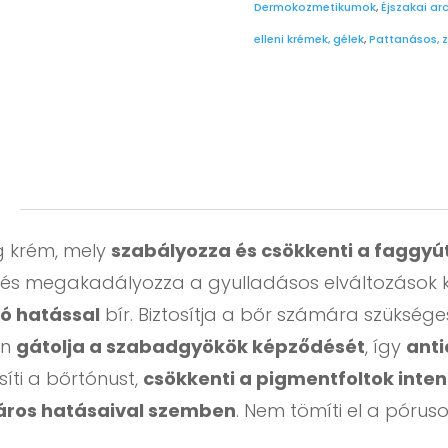
Dermokozmetikumok
,
Éjszakai ar
elleni krémek, gélek
,
Pattanásos, z
 krém, mely
szabályozza és csökkenti a faggyú
ti és megakadályozza a gyulladásos elváltozások 
ó hatással
bír. Biztosítja a bőr számára szükség
en
gátolja a szabadgyökök képződését
, így
anti
síti a bőrtónust,
csökkenti a pigmentfoltok inten
káros hatásaival szemben
. Nem tömíti el a póruso