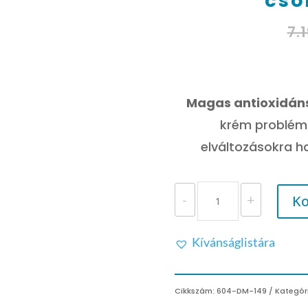
csö
7.
Magas antioxidán
krém problémá
elváltozásokra ha
DERMEDIC
-
+
Ko
NORMACNE
ÉJSZAKAI
KRÉM
Kívánságlistára
A
BŐRHIBÁK
CSÖKKENTÉSÉRE
MENNYISÉG
Cikkszám:
604-DM-149
Kategór