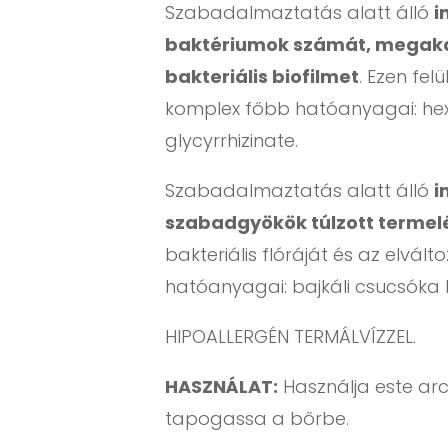
Szabadalmaztatás alatt álló
i
baktériumok számát, megaka
bakteriális biofilmet
. Ezen fe
komplex főbb hatóanyagai: hexyl
glycyrrhizinate.
Szabadalmaztatás alatt álló
i
szabadgyökök túlzott termel
bakteriális flóráját és az elvá
hatóanyagai: bajkáli csucsóka k
HIPOALLERGÉN TERMÁLVÍZZEL.
HASZNÁLAT:
Használja este arc
tapogassa a bőrbe.