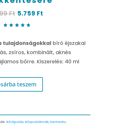
kkentésére
Original
Current
199
Ft
5.759
Ft
price
price
was:
is:
7.199 Ft.
5.759 Ft.
Értékel
és
4.83
az
s tulajdonságokkal
bíró éjszakai
5-ből,
értékelé
s
s, zsíros, kombinált, aknés
alapján
jlamos bőrre. Kiszerelés: 40 ml
sárba teszem
iák:
Bőrápolás
,
Bőrproblémák
,
Dermedic
,