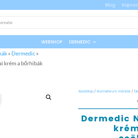
Blog
Kapcso
WEBSHOP
DERMEDIC
kák
»
Dermedic
»
i krém a bőrhibák
Kezdőlap
/
Kozmetikum márkák
/
De
Dermedic 
krém