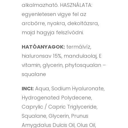
alkalmazható. HASZNÁLATA:
egyenletesen vigye fel az
arcbőrre, nyakra, dekoltázsra,
majd hagyja felszívódni.
HATÓANYAGOK:
termálvíz,
hialuronsav 15%, mandulaolaj, E
vitamin, glycerin, phytosqualan –
squalane
INCI:
Aqua, Sodium Hyaluronate,
Hydrogenated Polydecene,
Caprylic / Capric Triglyceride,
Squalane, Glycerin, Prunus
Amygdalus Dulcis Oil, Olus Oil,