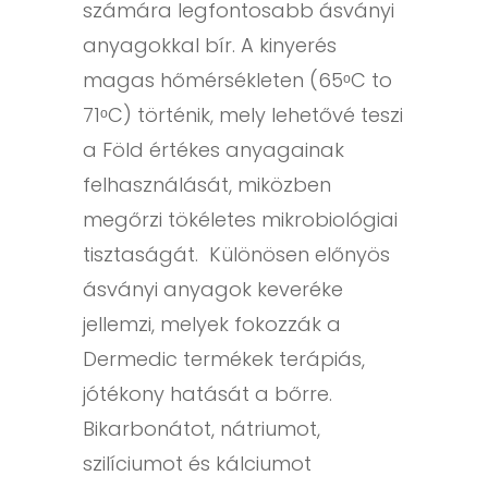
számára legfontosabb ásványi
anyagokkal bír. A kinyerés
magas hőmérsékleten (65ᵒC to
71ᵒC) történik, mely lehetővé teszi
a Föld értékes anyagainak
felhasználását, miközben
megőrzi tökéletes mikrobiológiai
tisztaságát. Különösen előnyös
ásványi anyagok keveréke
jellemzi, melyek fokozzák a
Dermedic termékek terápiás,
jótékony hatását a bőrre.
Bikarbonátot, nátriumot,
szilíciumot és kálciumot