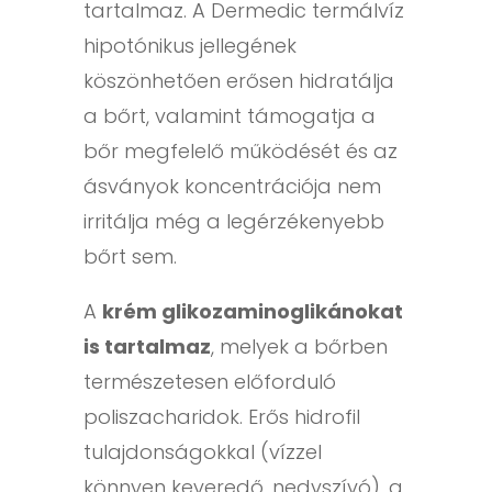
tartalmaz. A Dermedic termálvíz
hipotónikus jellegének
köszönhetően erősen hidratálja
a bőrt, valamint támogatja a
bőr megfelelő működését és az
ásványok koncentrációja nem
irritálja még a legérzékenyebb
bőrt sem.
A
krém glikozaminoglikánokat
is tartalmaz
, melyek a bőrben
természetesen előforduló
poliszacharidok. Erős hidrofil
tulajdonságokkal (vízzel
könnyen keveredő, nedvszívó), a