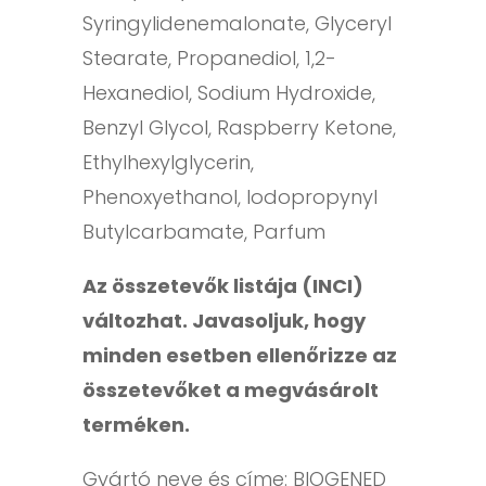
Syringylidenemalonate, Glyceryl
Stearate, Propanediol, 1,2-
Hexanediol, Sodium Hydroxide,
Benzyl Glycol, Raspberry Ketone,
Ethylhexylglycerin,
Phenoxyethanol, Iodopropynyl
Butylcarbamate, Parfum
Az összetevők listája (INCI)
változhat. Javasoljuk, hogy
minden esetben ellenőrizze az
összetevőket a megvásárolt
terméken.
Gyártó neve és címe: BIOGENED