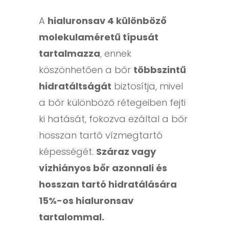
A
hialuronsav 4 különböző
molekulaméretű típusát
tartalmazza
, ennek
köszönhetően a bőr
többszintű
hidratáltságát
biztosítja, mivel
a bőr különböző rétegeiben fejti
ki hatását, fokozva ezáltal a bőr
hosszan tartó vízmegtartó
képességét.
Száraz vagy
vízhiányos bőr azonnali és
hosszan tartó hidratálására
15%-os hialuronsav
tartalommal.