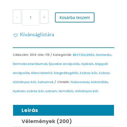
DERMEDIC
-
+
HYDRAIN
Kosárba teszem
HIDRATÁLÓ
SZÉRUM
Kívánságlistára
MENNYISÉG
Cikkszám:
604-DM-119
Kategóriák:
BESTSELLEREK
,
Dermedic
,
Dermokozmetikumok
,
Éjszakai arcápolás
,
Hydrain
,
Nappali
arcápolás
,
Ránctalanító öregedésgátló
,
Száraz bőr
,
Száraz,
vízhiányos bőr
,
Szérumok
Címkék:
hialuronsav
,
hidratálás
,
Hydrain
,
száraz bőr
,
szérum
,
termálvíz
,
vízhiányos bőr
Leírás
Vélemények (200)