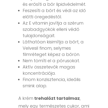
és erősíti a bőr lipidvédelmét.
Feszesíti a bőrt és védi az idő
előtti öregedéstől.
Az E vitamin javítja a szérum
szabadgyökök elleni védő
tulajdonságait.
Láthatóan kisimítja a bőrt, a
Velvesil finom, selymes
filmréteget képez a bőrön.
Nem tömíti el a pórusokat.
Aktív összetevők magas
koncentrációja.
Finom konzisztencia, ideális
smink alap.
A krém
trehalózt tartalmaz
,
mely egy természetes cukor, ami