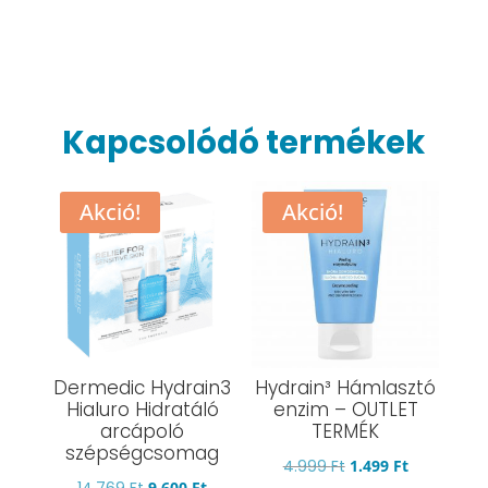
Kapcsolódó termékek
Akció!
Akció!
Dermedic Hydrain3
Hydrain³ Hámlasztó
Hialuro Hidratáló
enzim – OUTLET
arcápoló
TERMÉK
szépségcsomag
Original
Current
4.999
Ft
1.499
Ft
Original
Current
14.769
Ft
9.600
Ft