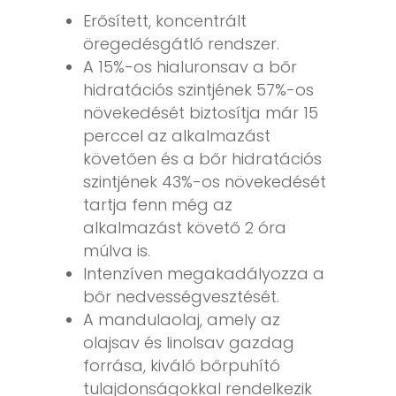
Erősített, koncentrált
öregedésgátló rendszer.
A 15%-os hialuronsav a bőr
hidratációs szintjének 57%-os
növekedését biztosítja már 15
perccel az alkalmazást
követően és a bőr hidratációs
szintjének 43%-os növekedését
tartja fenn még az
alkalmazást követő 2 óra
múlva is.
Intenzíven megakadályozza a
bőr nedvességvesztését.
A mandulaolaj, amely az
olajsav és linolsav gazdag
forrása, kiváló bőrpuhító
tulajdonságokkal rendelkezik