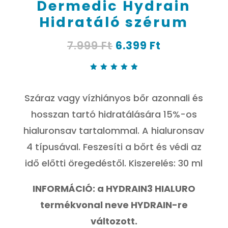
Dermedic Hydrain
Hidratáló szérum
Original
Current
7.999
Ft
6.399
Ft
price
price
was:
is:
7.999 Ft.
6.399 Ft.
Értékel
és
4.93
az
Száraz vagy vízhiányos bőr azonnali és
5-ből,
értékelé
s
hosszan tartó hidratálására 15%-os
alapján
hialuronsav tartalommal. A hialuronsav
4 típusával. Feszesíti a bőrt és védi az
idő előtti öregedéstől. Kiszerelés: 30 ml
INFORMÁCIÓ: a HYDRAIN3 HIALURO
termékvonal neve HYDRAIN-re
változott.