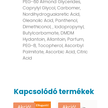
PEG-60 Almond Glycerides,
Caprylyl Glycol, Carbomer,
Nordihydroguaiaretic Acid,
Oleanolic Acid, Panthenol,
Dimethiconol, , Iodopropynyl,
Butylcarbamate, DMDM
Hydantoin, Allantoin, Parfum,
PEG-8, Tocopherol, Ascorbyl
Palmitate, Ascorbic Acid, Citric
Acid
Kapcsolódó termékek
Elfogyott!
Akció!
Akció!