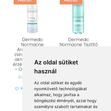
Dermedic
Dermedic
Normacne
Normacne Tisztító
Arctisztító hab
és szabályozó tonik
zsíros, kombinált,
aknéra hajlamos
Az oldal sütiket
Értékelés:
érzékeny arcbőrre
Original
Current
4.199
Ft
3.359
Ft
5.00
– OUTLET TERMÉK
használ
/ 5
price
price
Kívánságlistára
Original
Current
7.799
Ft
2.599
Ft
was:
is:
Az oldal sütiket és egyéb
price
price
4.199 Ft.
3.359 Ft.
Kívánságlistára
nyomkövető technológiákat
was:
is:
alkalmaz, hogy javítsa a
7.799 Ft.
2.599 Ft.
böngészési élményét, azzal hogy
személyre szabott tartalmakat és