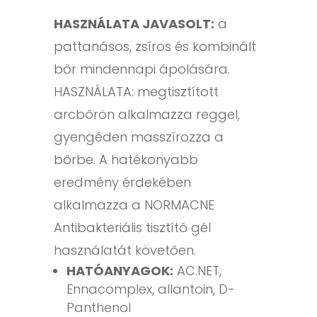
HASZNÁLATA JAVASOLT:
a
pattanásos, zsíros és kombinált
bőr mindennapi ápolására.
HASZNÁLATA: megtisztított
arcbőrön alkalmazza reggel,
gyengéden masszírozza a
bőrbe. A hatékonyabb
eredmény érdekében
alkalmazza a NORMACNE
Antibakteriális tisztító gél
használatát követően.
HATÓANYAGOK:
AC.NET,
Ennacomplex, allantoin, D-
Panthenol