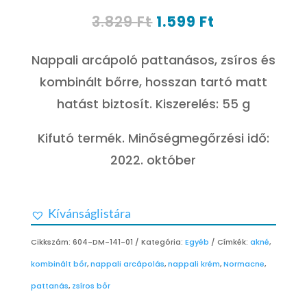
Original
Current
3.829
Ft
1.599
Ft
price
price
was:
is:
Nappali arcápoló pattanásos, zsíros és
3.829 Ft.
1.599 Ft.
kombinált bőrre, hosszan tartó matt
hatást biztosít. Kiszerelés: 55 g
Kifutó termék. Minőségmegőrzési idő:
2022. október
Kívánságlistára
Cikkszám:
604-DM-141-01
Kategória:
Egyéb
Címkék:
akné
,
kombinált bőr
,
nappali arcápolás
,
nappali krém
,
Normacne
,
pattanás
,
zsíros bőr