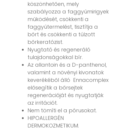
köszönhetően, mely
szabályozza a faggyúmirigyek
működését, csökkenti a
faggyútermelést, tisztítja a
bőrt és csökkenti a túlzott
bőrkeratózist.
Nyugtató és regeneráló
tulajdonságokkal bír.
Az allantoin és a D-panthenol,
valamint a növényi kivonatok
keverékéből álló Ennacomplex
elősegítik a bőrsejtek
regenerációját és nyugtatják
az irritációt.
Nem tömíti el a pórusokat.
HIPOALLERGÉN
DERMOKOZMETIKUM.