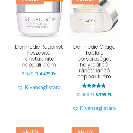
Dermedic Regenist
Dermedic Oilage
Feszesítő
Tápláló
ránctalanító
bőrsűrűséget
nappali krém
helyreállító,
ránctalanító
Original
Current
8.949
Ft
4.475
Ft
nappali krém
price
price
Kívánságlistára
was:
is:
Értékelés:
Original
Current
10.999
Ft
8.799
Ft
8.949 Ft.
4.475 Ft.
5.00
/ 5
price
price
Kívánságlistára
was:
is:
10.999 Ft.
8.799 Ft.
Akció!
Akció!