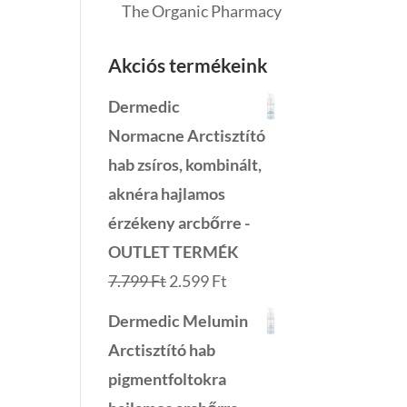
The Organic Pharmacy
Akciós termékeink
Dermedic
Normacne Arctisztító
hab zsíros, kombinált,
aknéra hajlamos
érzékeny arcbőrre -
OUTLET TERMÉK
Original
Current
7.799
Ft
2.599
Ft
price
price
Dermedic Melumin
was:
is:
Arctisztító hab
7.799 Ft.
2.599 Ft.
pigmentfoltokra