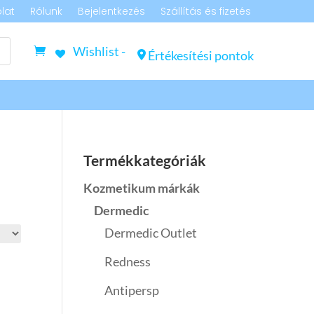
lat
Rólunk
Bejelentkezés
Szállítás és fizetés
Wishlist -
Értékesítési pontok
Termékkategóriák
Kozmetikum márkák
Dermedic
Dermedic Outlet
Redness
Antipersp