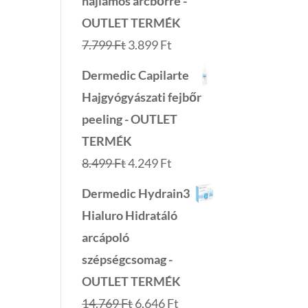
hajlamos arcbőrre -
OUTLET TERMÉK
Original
Current
7.799
Ft
3.899
Ft
price
price
Dermedic Capilarte
was:
is:
Hajgyógyászati fejbőr
7.799 Ft.
3.899 Ft.
peeling - OUTLET
TERMÉK
Original
Current
8.499
Ft
4.249
Ft
price
price
Dermedic Hydrain3
was:
is:
Hialuro Hidratáló
8.499 Ft.
4.249 Ft.
arcápoló
szépségcsomag -
OUTLET TERMÉK
Original
Current
14.769
Ft
6.646
Ft