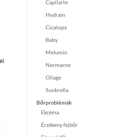
Capilarte
Hydrain
Cicatopy
Baby
Melumin
él
Normacne
Oilage
Sunbrella
Bőrproblémák
Ekcéma
Érzékeny fejbőr