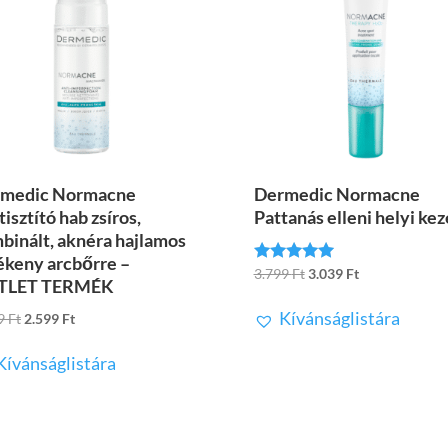
medic Normacne
Dermedic Normacne
isztító hab zsíros,
Pattanás elleni helyi kez
binált, aknéra hajlamos
ékeny arcbőrre –
Original
Current
3.799
Ft
3.039
Ft
Értékelés:
TLET TERMÉK
5.00
price
price
/ 5
Kívánságlistára
Original
Current
99
Ft
2.599
Ft
was:
is:
price
price
3.799 Ft.
3.039 Ft.
Kívánságlistára
was:
is:
7.799 Ft.
2.599 Ft.