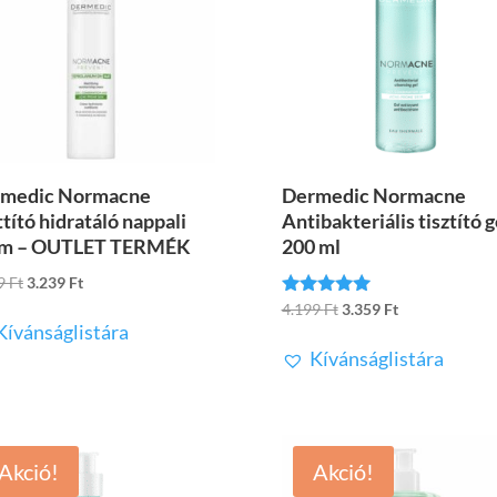
medic Normacne
Dermedic Normacne
tító hidratáló nappali
Antibakteriális tisztító g
ém – OUTLET TERMÉK
200 ml
Original
Current
99
Ft
3.239
Ft
price
price
Original
Current
4.199
Ft
3.359
Ft
Értékelés:
5.00
Kívánságlistára
was:
is:
price
price
/ 5
Kívánságlistára
7.199 Ft.
3.239 Ft.
was:
is:
4.199 Ft.
3.359 Ft.
Akció!
Akció!