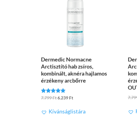
Dermedic Normacne
Der
Arctisztító hab zsíros,
Arct
kombinált, aknéra hajlamos
kom
érzékeny arcbőrre
érz
OU
7.7
Original
Current
7.799
Ft
6.239
Ft
Értékelés:
5.00
price
price
/ 5
Kívánságlistára
was:
is:
7.799 Ft.
6.239 Ft.