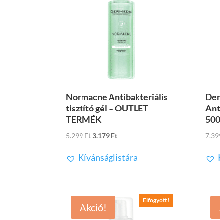
Normacne Antibakteriális
Der
tisztító gél – OUTLET
Anti
TERMÉK
500
Original
Current
5.299
Ft
3.179
Ft
7.3
price
price
Kívánságlistára
was:
is:
5.299 Ft.
3.179 Ft.
Elfogyott!
Akció!