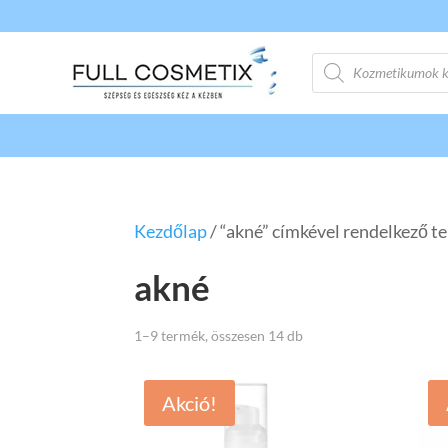
Products
search
Kezdőlap
/ “akné” címkével rendelkező 
akné
1–9 termék, összesen 14 db
Akció!