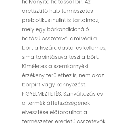
halványító hatással bír. Az
arctisztító hab természetes
prebiotikus inulint is tartalmaz,
mely egy bőrkondicionáló
hatású összetevő, ami védi a
bőrt a kiszáradástól és kellemes,
sima tapintásúvá teszi a bőrt.
Kíméletes a szemkörnyéki
érzékeny területhez is, nem okoz
bőrpírt vagy könnyezést.
FIGYELMEZTETÉS: Színváltozás és
a termék áttetszőségének
elvesztése előfordulhat a
természetes eredetű összetevők