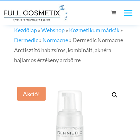
Kezdőlap
»
Webshop
»
Kozmetikum márkák
»
Dermedic
»
Normacne
»
Dermedic Normacne
Arctisztító hab zsíros, kombinált, aknéra
hajlamos érzékeny arcbőrre
Akció!