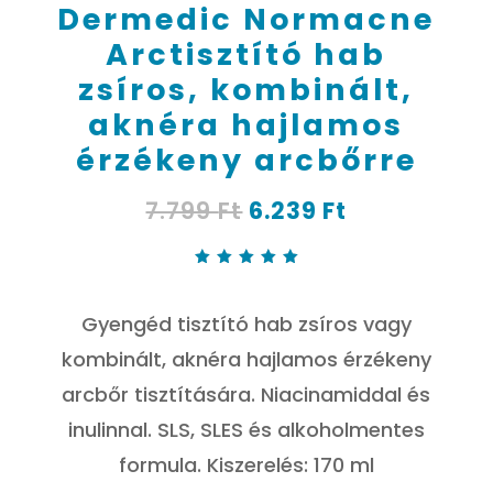
Dermedic Normacne
Arctisztító hab
zsíros, kombinált,
aknéra hajlamos
érzékeny arcbőrre
Original
Current
7.799
Ft
6.239
Ft
price
price
was:
is:
7.799 Ft.
6.239 Ft.
Értékelé
s
5.00
az 5-
Gyengéd tisztító hab zsíros vagy
ből,
értékelé
s
kombinált, aknéra hajlamos érzékeny
alapján
arcbőr tisztítására. Niacinamiddal és
inulinnal. SLS, SLES és alkoholmentes
formula. Kiszerelés: 170 ml