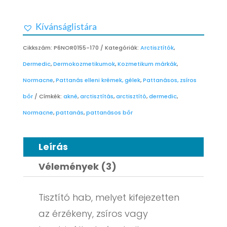
Kívánságlistára
Cikkszám:
P6NOR0155-170
Kategóriák:
Arctisztítók
,
Dermedic
,
Dermokozmetikumok
,
Kozmetikum márkák
,
Normacne
,
Pattanás elleni krémek, gélek
,
Pattanásos, zsíros
bőr
Címkék:
akné
,
arctisztítás
,
arctisztító
,
dermedic
,
Normacne
,
pattanás
,
pattanásos bőr
Leírás
Vélemények (3)
Tisztító hab, melyet kifejezetten
az érzékeny, zsíros vagy