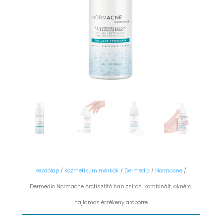
Kezdőlap
/
Kozmetikum márkák
/
Dermedic
/
Normacne
/
Dermedic Normacne Arctisztító hab zsíros, kombinált, aknéra
hajlamos érzékeny arcbőrre