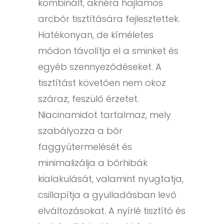
kombinált, aknéra hajlamos
arcbőr tisztítására fejlesztettek.
Hatékonyan, de kíméletes
módon távolítja el a sminket és
egyéb szennyeződéseket. A
tisztítást követően nem okoz
száraz, feszülő érzetet.
Niacinamidot tartalmaz, mely
szabályozza a bőr
faggyútermelését és
minimalizálja a bőrhibák
kialakulását, valamint nyugtatja,
csillapítja a gyulladásban levő
elváltozásokat. A nyírlé tisztító és