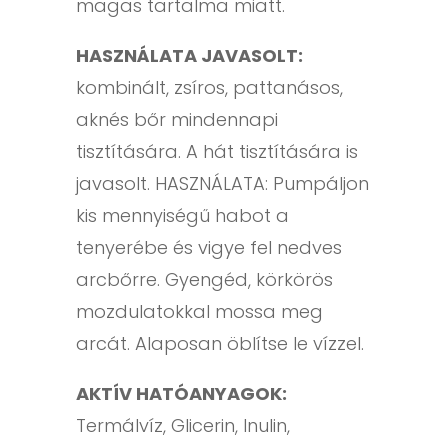
magas tartalma miatt.
HASZNÁLATA JAVASOLT:
kombinált, zsíros, pattanásos,
aknés bőr mindennapi
tisztítására. A hát tisztítására is
javasolt. HASZNÁLATA: Pumpáljon
kis mennyiségű habot a
tenyerébe és vigye fel nedves
arcbőrre. Gyengéd, körkörös
mozdulatokkal mossa meg
arcát. Alaposan öblítse le vízzel.
AKTÍV HATÓANYAGOK:
Termálvíz, Glicerin, Inulin,