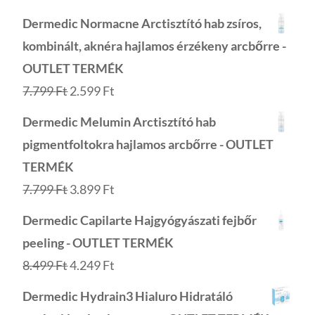
Dermedic Normacne Arctisztító hab zsíros,
kombinált, aknéra hajlamos érzékeny arcbőrre -
OUTLET TERMÉK
Original
Current
7.799
Ft
2.599
Ft
price
price
Dermedic Melumin Arctisztító hab
was:
is:
pigmentfoltokra hajlamos arcbőrre - OUTLET
7.799 Ft.
2.599 Ft.
TERMÉK
Original
Current
7.799
Ft
3.899
Ft
price
price
Dermedic Capilarte Hajgyógyászati fejbőr
was:
is:
peeling - OUTLET TERMÉK
7.799 Ft.
3.899 Ft.
Original
Current
8.499
Ft
4.249
Ft
price
price
Dermedic Hydrain3 Hialuro Hidratáló
was:
is: