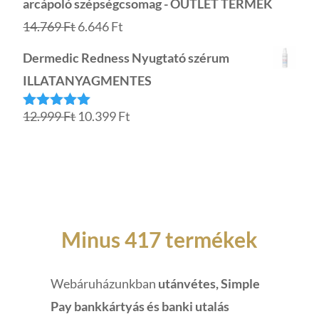
arcápoló szépségcsomag - OUTLET TERMÉK
8.499 Ft.
4.249 Ft.
Original
Current
14.769
Ft
6.646
Ft
price
price
Dermedic Redness Nyugtató szérum
was:
is:
ILLATANYAGMENTES
14.769 Ft.
6.646 Ft.
Original
Current
12.999
Ft
10.399
Ft
Értékelés:
5.00
/ 5
price
price
was:
is:
12.999 Ft.
10.399 Ft.
Minus 417 termékek
Webáruházunkban
utánvétes, Simple
Pay bankkártyás és banki utalás