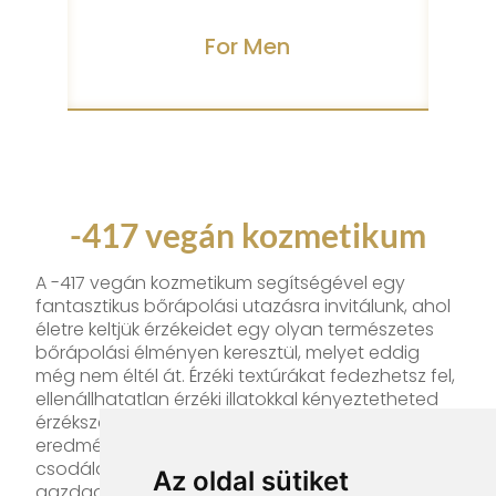
For Men
-417 vegán kozmetikum
A -417 vegán kozmetikum segítségével egy
fantasztikus bőrápolási utazásra invitálunk, ahol
életre keltjük érzékeidet egy olyan természetes
bőrápolási élményen keresztül, melyet eddig
még nem éltél át. Érzéki textúrákat fedezhetsz fel,
ellenállhatatlan érzéki illatokkal kényeztetheted
érzékszerveidet, azonnali és látható
eredményeket tapasztalhatsz meg és
csodálatos holt-tengeri élményekkel
Az oldal sütiket
gazdagodhatsz.