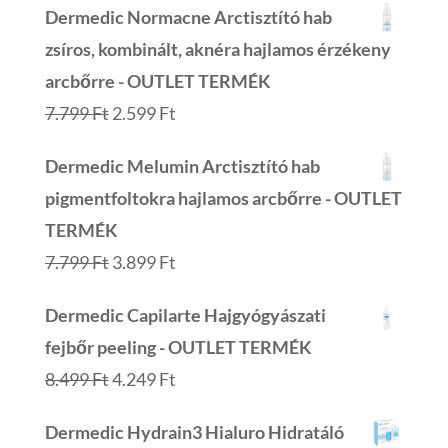
Dermedic Normacne Arctisztító hab
zsíros, kombinált, aknéra hajlamos érzékeny
arcbőrre - OUTLET TERMÉK
Original
Current
7.799
Ft
2.599
Ft
price
price
Dermedic Melumin Arctisztító hab
was:
is:
pigmentfoltokra hajlamos arcbőrre - OUTLET
7.799 Ft.
2.599 Ft.
TERMÉK
Original
Current
7.799
Ft
3.899
Ft
price
price
Dermedic Capilarte Hajgyógyászati
was:
is:
fejbőr peeling - OUTLET TERMÉK
7.799 Ft.
3.899 Ft.
Original
Current
8.499
Ft
4.249
Ft
price
price
Dermedic Hydrain3 Hialuro Hidratáló
was:
is: