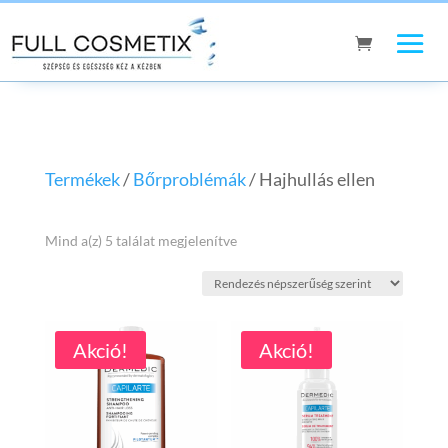
Termékek
/
Bőrproblémák
/ Hajhullás ellen
Sorted
Mind a(z) 5 találat megjelenítve
by
popularity
Akció!
Akció!