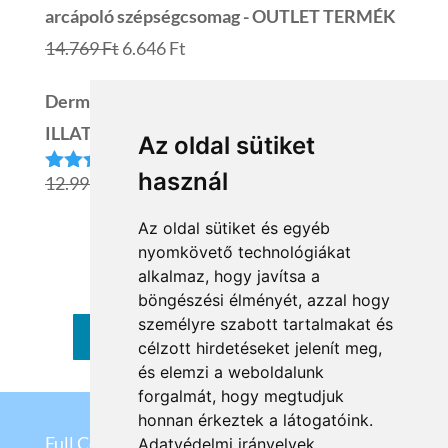
arcápoló szépségcsomag - OUTLET TERMÉK
8.499 Ft.
4.249 Ft.
Original
Current
14.769
Ft
6.646
Ft
price
price
Dermedic Redness Nyugtató szérum
was:
is:
ILLATANYAGMENTES
Az oldal sütiket
14.769 Ft.
6.646 Ft.
használ
Original
Current
12.999
Ft
10.399
Ft
Értékelés:
5.00
/ 5
price
price
Az oldal sütiket és egyéb
was:
is:
nyomkövető technológiákat
alkalmaz, hogy javítsa a
12.999 Ft.
10.399 Ft.
böngészési élményét, azzal hogy
személyre szabott tartalmakat és
VISSZA A KATEGÓRIÁKHOZ
célzott hirdetéseket jelenít meg,
és elemzi a weboldalunk
forgalmát, hogy megtudjuk
honnan érkeztek a látogatóink.
Full Cosmetix Kft
©
Adatvédelmi irányelvek