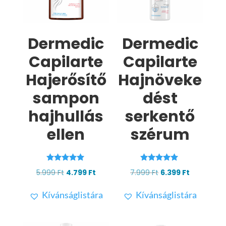
Dermedic
Dermedic
Capilarte
Capilarte
Hajerősítő
Hajnöveke
sampon
dést
hajhullás
serkentő
ellen
szérum
Értékelés:
Értékelés:
Original
Current
Original
Current
5.999
Ft
4.799
Ft
7.999
Ft
6.399
Ft
5.00
5.00
/ 5
/ 5
price
price
price
price
Kívánságlistára
Kívánságlistára
was:
is:
was:
is:
5.999 Ft.
4.799 Ft.
7.999 Ft.
6.399 Ft.