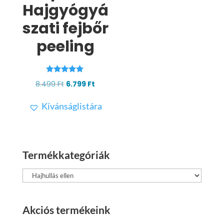
Hajgyógyá
szati fejbőr
peeling
Értékelés:
Original
Current
8.499
Ft
6.799
Ft
4.86
/ 5
price
price
Kívánságlistára
was:
is:
8.499 Ft.
6.799 Ft.
Termékkategóriák
Akciós termékeink