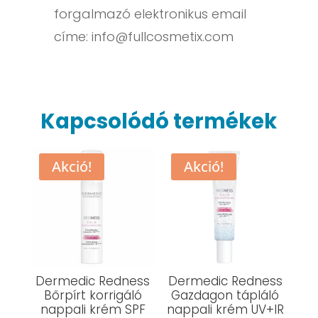
forgalmazó elektronikus email
címe:
info@fullcosmetix.com
Kapcsolódó termékek
Akció!
Akció!
Dermedic Redness
Dermedic Redness
Bőrpírt korrigáló
Gazdagon tápláló
nappali krém SPF
nappali krém UV+IR