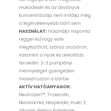
működését és az ásványok
koncentrációja nem irritálja még
a legérzékenyebb bőrt sem.
HASZNÁLAT:
használja naponta
reggel és/vagy este
megtisztított, száraz arcbőrön,
valamint a nyak és dekoltázs
területén. 2-3 pumpányi
mennyiséget gyengéden
masszírozzon a bőrbe.
AKTÍV HATÓANYAGOK:
Neutrazen™, Troxerutin,
Niacinamid, Hesperidin, Inulin, E
Vitamin, Retinyl Palmitate,