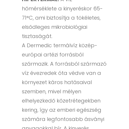
hőmérséklete a kinyeréskor 65-
71°C, ami biztosítja a tökéletes,
elsődleges mikrobiológiai
tisztaságát.
A Dermedic termálvíz közép-
európai artézi forrásból
származik. A forrásból származó
víz évezredek óta védve van a
környezet káros hatásaival
szemben, mivel mélyen
elhelyezkedő kőzetrétegekben
kering, így az emberi egészség
számára legfontosabb ásványi
anyagokkal bír. A kinyerés