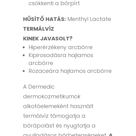
csökkenti a bőrpírt
HŰSÍTŐ HATÁS:
Menthyl Lactate
TERMÁLVÍZ
KINEK JAVASOLT?
Hiperérzékeny arcbőrre
Kipirosodásra hajlamos
arcbőrre
Rozaceára hajlamos arcbőrre
A Dermedic
dermokozmetikumok
alkotóelemeként használt
termálvíz támogatja a
bőrápolást és nyugtatja a
gyulladásos bőrbetegségeket.
A