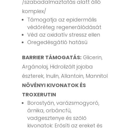
/szabadalmaztatás alatt álló
komplex/
Támogatja az epidermális
védőréteg regenerálódását
Véd az oxidatív stressz ellen
Öregedésgátló hatású
BARRIER TÁMOGATÁS:
Glicerin,
Argánolaj, Hidrolizált jojoba
észterek, Inulin, Allantoin, Mannitol
NÖVÉNYI KIVONATOK ÉS
TROXERUTIN
Borostyán, varázsmogyoró,
árnika, orbáncfű,
vadgesztenye és szőlő
kivonatok: Erősíti az ereket és