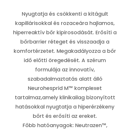
12.999 Ft.
10.399 Ft.
Értékelé
s
5.00
az 5-
Nyugtatja és csökkenti a kitágult
ből,
értékelé
s
kapillárisokkal és rozaceára hajlamos,
alapján
hiperreaktív bőr kipirosodását. Erősíti a
bőrbarrier réteget és visszaadja a
komfortérzetet. Megakadályozza a bőr
idő előtti öregedését. A szérum
formulája az innovatív,
szabadalmaztatás alatt álló
Neurohesprid M™ komplexet
tartalmaz,amely klinikailag bizonyított
hatásokkal nyugtatja a hiperérzékeny
bőrt és erősíti az ereket.
Főbb hatóanyagok: Neutrazen™,