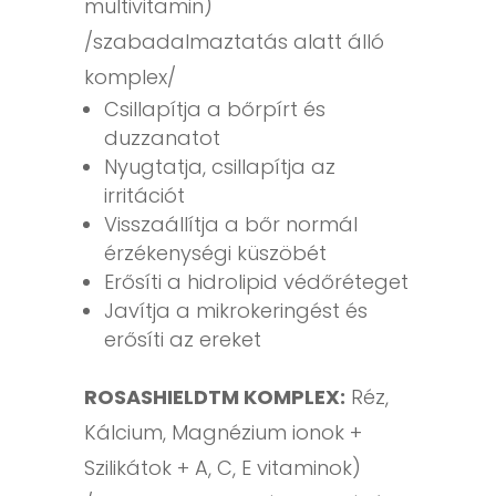
multivitamin)
/szabadalmaztatás alatt álló
komplex/
Csillapítja a bőrpírt és
duzzanatot
Nyugtatja, csillapítja az
irritációt
Visszaállítja a bőr normál
érzékenységi küszöbét
Erősíti a hidrolipid védőréteget
Javítja a mikrokeringést és
erősíti az ereket
ROSASHIELDTM KOMPLEX:
Réz,
Kálcium, Magnézium ionok +
Szilikátok + A, C, E vitaminok)