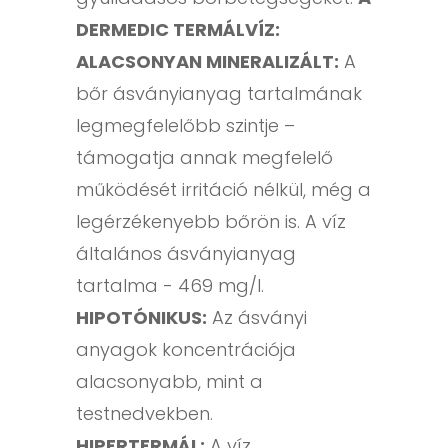
DERMEDIC TERMÁLVÍZ:
ALACSONYAN MINERALIZÁLT:
A
bőr ásványianyag tartalmának
legmegfelelőbb szintje –
támogatja annak megfelelő
működését irritáció nélkül, még a
legérzékenyebb bőrön is. A víz
általános ásványianyag
tartalma - 469 mg/l.
HIPOTÓNIKUS:
Az ásványi
anyagok koncentrációja
alacsonyabb, mint a
testnedvekben.
HIPERTERMÁL:
A víz