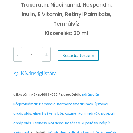
Troxerutin, Niacinamid, Hesperidin,
Inulin, E Vitamin, Retinyl Palmitate,
Termálvíz
Kiszerelés: 30 ml
DERMEDIC
-
+
REDNESS
Kosárba teszem
NYUGTATÓ
SZÉRUM
Kívánságlistára
ILLATANYAGMENTES
MENNYISÉG
Cikkszám:
P6RED1693-030
Kategóriák:
Bőrápolás
,
Bőrproblémák
,
Dermedic
,
Dermokozmetikumok
,
Éjszakai
arcápolás
,
Hiperérzékeny bőr
,
Kozmetikum márkák
,
Nappali
arcápolás
,
Redness
,
Rozácea
,
Rozácea, kuperózis, bőrpír
,
Szérumok
Címkék:
bőrpír
,
dermedic
,
érzékeny bőr
,
kuperózis
,