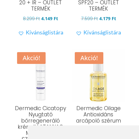
20 + IR – OUTLET
SPF20 – OUTLET
TERMÉK
TERMÉK
Original
Current
Original
Current
8.299
Ft
4.149
Ft
7.599
Ft
4.179
Ft
price
price
price
price
Kívánságlistára
Kívánságlistára
was:
is:
was:
is:
8.299 Ft.
4.149 Ft.
7.599 Ft.
4.179 Ft.
Akció!
Akció!
Dermedic Cicatopy
Dermedic Oilage
Nyugtató
Antioxidáns
bőrregeneráló
arcápoló szérum
krém ILLATANYAG
MENTES – a
Értékelés: