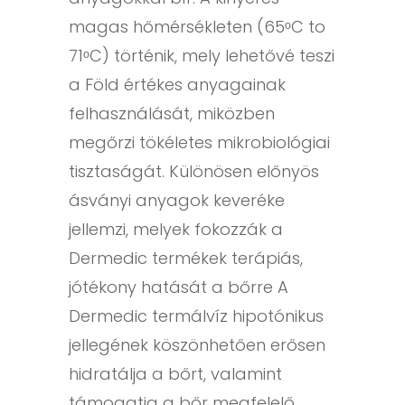
magas hőmérsékleten (65ᵒC to
71ᵒC) történik, mely lehetővé teszi
a Föld értékes anyagainak
felhasználását, miközben
megőrzi tökéletes mikrobiológiai
tisztaságát. Különösen előnyös
ásványi anyagok keveréke
jellemzi, melyek fokozzák a
Dermedic termékek terápiás,
jótékony hatását a bőrre A
Dermedic termálvíz hipotónikus
jellegének köszönhetően erősen
hidratálja a bőrt, valamint
támogatja a bőr megfelelő