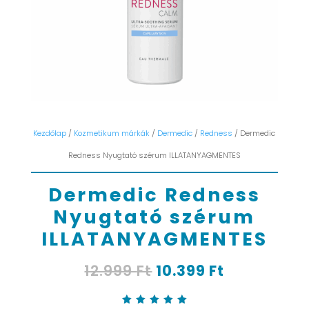
Kezdőlap
/
Kozmetikum márkák
/
Dermedic
/
Redness
/ Dermedic
Redness Nyugtató szérum ILLATANYAGMENTES
Dermedic Redness
Nyugtató szérum
ILLATANYAGMENTES
Original
Current
12.999
Ft
10.399
Ft
price
price
was:
is: