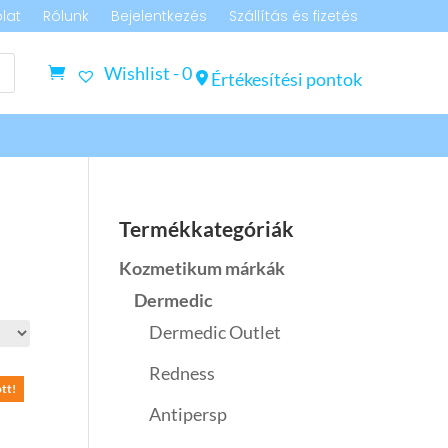
lat
Rólunk
Bejelentkezés
Szállítás és fizetés
Wishlist -
0
Értékesítési pontok
Termékkategóriák
Kozmetikum márkák
Dermedic
Dermedic Outlet
Redness
tt!
Antipersp