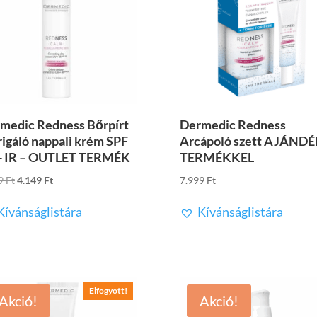
medic Redness Bőrpírt
Dermedic Redness
rigáló nappali krém SPF
Arcápoló szett AJÁND
+ IR – OUTLET TERMÉK
TERMÉKKEL
Original
Current
99
Ft
4.149
Ft
7.999
Ft
price
price
Kívánságlistára
Kívánságlistára
was:
is:
8.299 Ft.
4.149 Ft.
Elfogyott!
Akció!
Akció!