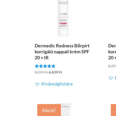
Dermedic Redness Bőrpírt
Der
korrigáló nappali krém SPF
kor
20 + IR
20 
8.2
Original
Current
8.299
Ft
6.639
Ft
Értékelés:
4.67
price
price
/ 5
Kívánságlistára
was:
is:
8.299 Ft.
6.639 Ft.
Akció!