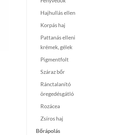
Fényvédők
Hajhullás ellen
Korpás haj
Pattanás elleni
krémek, gélek
Pigmentfolt
Száraz bőr
Ránctalanító
öregedésgátló
Rozácea
Zsíros haj
Bőrápolás