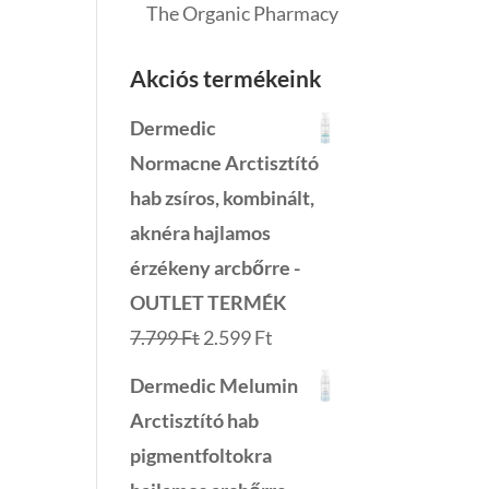
The Organic Pharmacy
Akciós termékeink
Dermedic
Normacne Arctisztító
hab zsíros, kombinált,
aknéra hajlamos
érzékeny arcbőrre -
OUTLET TERMÉK
Original
Current
7.799
Ft
2.599
Ft
price
price
Dermedic Melumin
was:
is:
Arctisztító hab
7.799 Ft.
2.599 Ft.
pigmentfoltokra