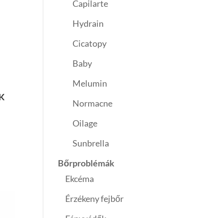
Capilarte
Hydrain
Cicatopy
Baby
Melumin
ÉK
Normacne
Oilage
Sunbrella
Bőrproblémák
Ekcéma
Érzékeny fejbőr