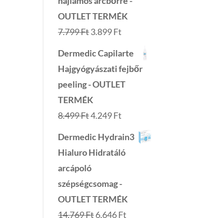
hajlamos arcbőrre -
OUTLET TERMÉK
Original
Current
7.799
Ft
3.899
Ft
price
price
Dermedic Capilarte
was:
is:
Hajgyógyászati fejbőr
7.799 Ft.
3.899 Ft.
peeling - OUTLET
TERMÉK
Original
Current
8.499
Ft
4.249
Ft
price
price
Dermedic Hydrain3
was:
is:
Hialuro Hidratáló
8.499 Ft.
4.249 Ft.
arcápoló
szépségcsomag -
OUTLET TERMÉK
Original
Current
14.769
Ft
6.646
Ft