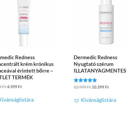
medic Redness
Dermedic Redness
centrált krém krónikus
Nyugtató szérum
aceával érintett bőrre –
ILLATANYAGMENTES
TLET TERMÉK
Original
Current
99
Ft
4.399
Ft
Original
Current
12.999
Ft
10.399
Ft
Értékelés:
5.00
price
price
price
price
/ 5
Kívánságlistára
Kívánságlistára
was:
is:
was:
is:
7.999 Ft.
4.399 Ft.
12.999 Ft.
10.399 Ft.