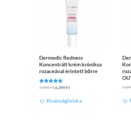
Dermedic Redness
Der
Koncentrált krém krónikus
Kon
rozaceával érintett bőrre
roz
OU
7.9
Original
Current
7.999
Ft
6.399
Ft
Értékelés:
4.83
price
price
/ 5
Kívánságlistára
was:
is:
7.999 Ft.
6.399 Ft.