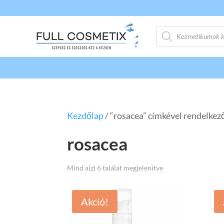
Products
search
Kezdőlap
/ “rosacea” címkével rendelke
rosacea
Mind a(z) 6 találat megjelenítve
Akció!