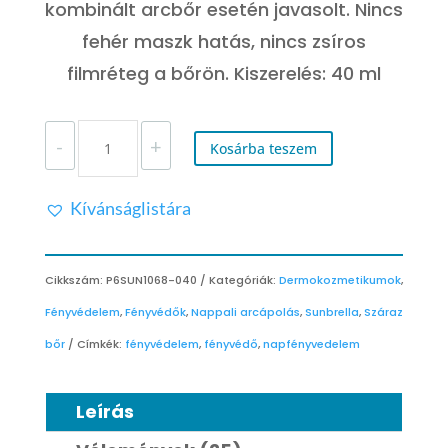
kombinált arcbőr esetén javasolt. Nincs
fehér maszk hatás, nincs zsíros
filmréteg a bőrön. Kiszerelés: 40 ml
DERMEDIC
-
+
SUNBRELLA
Kosárba teszem
DRY
TOUCH
Kívánságlistára
FÉNYVÉDŐ
FLUID
MATT
HATÁSSAL
Cikkszám:
P6SUN1068-040
Kategóriák:
Dermokozmetikumok
,
SPF
Fényvédelem
,
Fényvédők
,
Nappali arcápolás
,
Sunbrella
,
Száraz
50+
PPD
bőr
Címkék:
fényvédelem
,
fényvédő
,
napfényvedelem
30
MENNYISÉG
Leírás