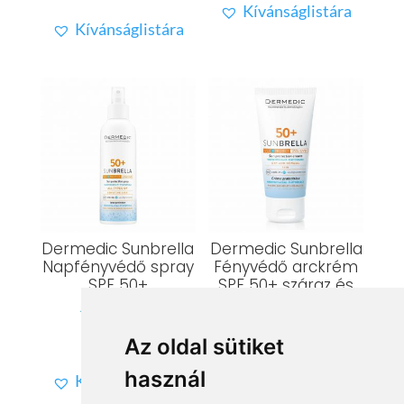
Kívánságlistára
price
price
was:
is:
Kívánságlistára
was:
is:
6.299 Ft.
2.599 Ft.
7.999 Ft.
4.799 Ft.
Dermedic Sunbrella
Dermedic Sunbrella
Napfényvédő spray
Fényvédő arckrém
SPF 50+
SPF 50+ száraz és
normál bőrre
Értékelés:
7.899
Ft
Az oldal sütiket
5.00
Értékelés:
6.599
Ft
/ 5
4.90
használ
Kívánságlistára
/ 5
Kívánságlistára