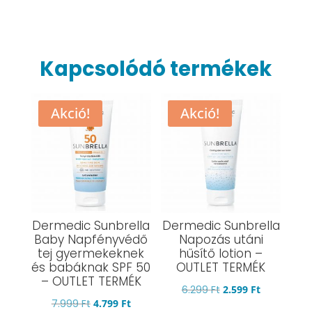
Kapcsolódó termékek
Akció!
Akció!
Dermedic Sunbrella
Dermedic Sunbrella
Baby Napfényvédő
Napozás utáni
tej gyermekeknek
hűsítő lotion –
és babáknak SPF 50
OUTLET TERMÉK
– OUTLET TERMÉK
Original
Current
6.299
Ft
2.599
Ft
Original
Current
7.999
Ft
4.799
Ft
price
price