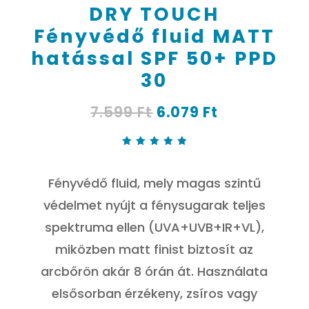
DRY TOUCH
Fényvédő fluid MATT
hatással SPF 50+ PPD
30
Original
Current
7.599
Ft
6.079
Ft
price
price
was:
is:
7.599 Ft.
6.079 Ft.
Értékelé
s
4.96
az 5-
Fényvédő fluid, mely magas szintű
ből,
értékelé
s
védelmet nyújt a fénysugarak teljes
alapján
spektruma ellen (UVA+UVB+IR+VL),
miközben matt finist biztosít az
arcbőrön akár 8 órán át. Használata
elsősorban érzékeny, zsíros vagy