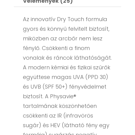
Vélemények (25)
Az innovatív Dry Touch formula
gyors és könnyű felvitelt biztosít,
miközben az arcbőr nem lesz
fénylő. Csökkenti a finom
vonalak és ráncok láthatóságát.
A modern kémiai és fizikai szűrők
együttese magas UVA (PPD 30)
és UVB (SPF 50+) fényvédelmet
biztosít. A Physavie®
tartalmának köszönhetően
csökkenti az IR (infravörös
sugár) és HEV (látható fény egy
formája) sugárzás negatív