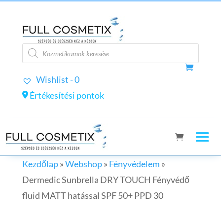
Products
search
Wishlist -
0
Értékesítési pontok
Kezdőlap
»
Webshop
»
Fényvédelem
»
Dermedic Sunbrella DRY TOUCH Fényvédő
fluid MATT hatással SPF 50+ PPD 30