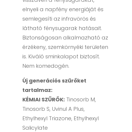
elnyeli a napfény energiáját és
semlegesíti az infravörös és
látható fénysugarak hatásait.
Biztonságosan alkalmazható az
érzékeny, szemkörnyéki területen
is. Kiváló sminkalapot biztosít.
Nem komedogén.
Új generációs szűrőket
tartalmaz:
KÉMIAI SZŰRŐK:
Tinosorb M,
Tinosorb S, Uvinul A Plus,
Ethylhexyl Triazone, Ethylhexyl
Salicylate