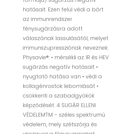
hatásait. Ezen felül védi a bőrt
az immunrendszer
fénysugárzásra adott
válaszának lassulásától, melyet
immunszupressziónak neveznek.
Physavie®: • mérsékli az IR és HEV
sugárzás negatív hatásait •
nyugtató hatása van • védi a
kollagénrostok lebomlását •
csökkenti a szabadgyökök
képződését. 4 SUGÁR ELLENI
VÉDELEMTM – széles spektrumú
védelem, mely szétszórja és
visszaveri a fénysugarakat,