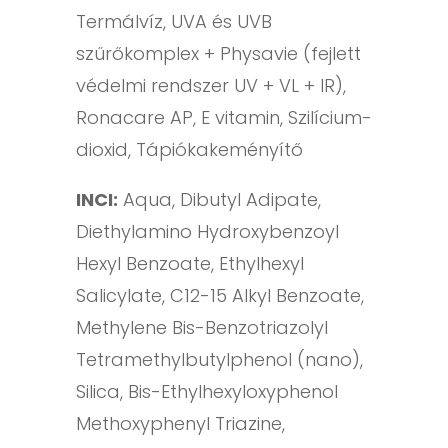
Termálvíz, UVA és UVB
szűrőkomplex + Physavie (fejlett
védelmi rendszer UV + VL + IR),
Ronacare AP, E vitamin, Szilícium-
dioxid, Tápiókakeményítő
INCI:
Aqua, Dibutyl Adipate,
Diethylamino Hydroxybenzoyl
Hexyl Benzoate, Ethylhexyl
Salicylate, C12-15 Alkyl Benzoate,
Methylene Bis-Benzotriazolyl
Tetramethylbutylphenol (nano),
Silica, Bis-Ethylhexyloxyphenol
Methoxyphenyl Triazine,