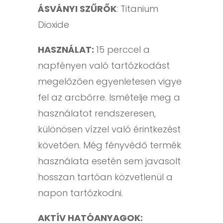
ÁSVÁNYI SZŰRŐK
: Titanium
Dioxide
HASZNÁLAT:
15 perccel a
napfényen való tartózkodást
megelőzően egyenletesen vigye
fel az arcbőrre. Ismételje meg a
használatot rendszeresen,
különösen vízzel való érintkezést
követően. Még fényvédő termék
használata esetén sem javasolt
hosszan tartóan közvetlenül a
napon tartózkodni.
AKTÍV HATÓANYAGOK: