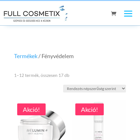
Termékek
/ Fényvédelem
Sorted
1–12 termék, összesen 17 db
by
popularity
Akció!
Akció!