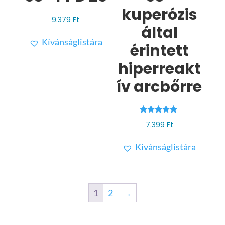
kuperózis
9.379
Ft
által
Kívánságlistára
érintett
hiperreakt
ív arcbőrre
Értékelés:
7.399
Ft
5.00
/ 5
Kívánságlistára
1
2
→