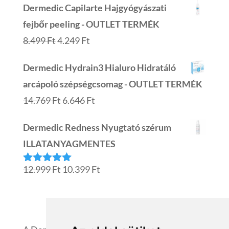
Dermedic Capilarte Hajgyógyászati
was:
is:
fejbőr peeling - OUTLET TERMÉK
7.799 Ft.
3.899 Ft.
Original
Current
8.499
Ft
4.249
Ft
price
price
Dermedic Hydrain3 Hialuro Hidratáló
was:
is:
arcápoló szépségcsomag - OUTLET TERMÉK
8.499 Ft.
4.249 Ft.
Original
Current
14.769
Ft
6.646
Ft
price
price
Dermedic Redness Nyugtató szérum
was:
is:
ILLATANYAGMENTES
14.769 Ft.
6.646 Ft.
Original
Current
12.999
Ft
10.399
Ft
Értékelés:
5.00
/ 5
price
price
was:
is:
12.999 Ft.
10.399 Ft.