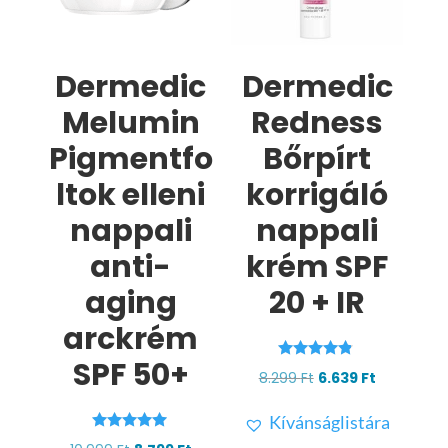
Dermedic
Dermedic
Melumin
Redness
Pigmentfo
Bőrpírt
ltok elleni
korrigáló
nappali
nappali
anti-
krém SPF
aging
20 + IR
arckrém
SPF 50+
Értékelés:
Original
Current
8.299
Ft
6.639
Ft
4.67
/ 5
price
price
Kívánságlistára
was:
is:
Értékelés: