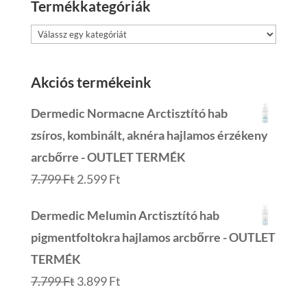
Termékkategóriák
Akciós termékeink
Dermedic Normacne Arctisztító hab
zsíros, kombinált, aknéra hajlamos érzékeny
arcbőrre - OUTLET TERMÉK
Original
Current
7.799
Ft
2.599
Ft
price
price
Dermedic Melumin Arctisztító hab
was:
is:
pigmentfoltokra hajlamos arcbőrre - OUTLET
7.799 Ft.
2.599 Ft.
TERMÉK
Original
Current
7.799
Ft
3.899
Ft
price
price