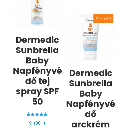
Elfogyott!
Dermedic
Sunbrella
Baby
Napfényvé
Dermedic
dő tej
Sunbrella
spray SPF
Baby
50
Napfényvé
dő
Értékelés:
arckrém
9.488
Ft
5.00