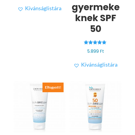
/ 5
gyermeke
Kívánságlistára
knek SPF
50
Értékelés:
5.899
Ft
5.00
/ 5
Kívánságlistára
Elfogyott!