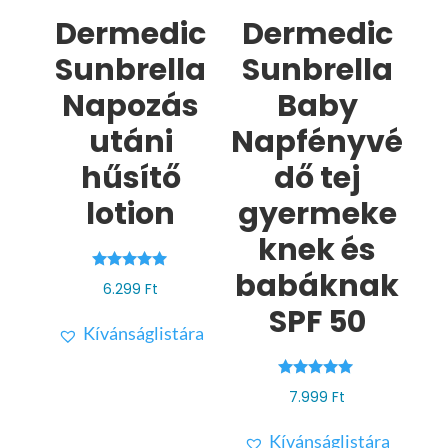
Dermedic
Dermedic
Sunbrella
Sunbrella
Napozás
Baby
utáni
Napfényvé
hűsítő
dő tej
lotion
gyermeke
knek és
babáknak
Értékelés:
6.299
Ft
5.00
/ 5
SPF 50
Kívánságlistára
Értékelés:
7.999
Ft
5.00
/ 5
Kívánságlistára