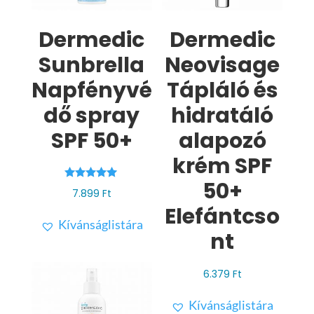
Dermedic
Dermedic
Sunbrella
Neovisage
Napfényvé
Tápláló és
dő spray
hidratáló
SPF 50+
alapozó
krém SPF
50+
Értékelés:
7.899
Ft
5.00
/ 5
Elefántcso
Kívánságlistára
nt
6.379
Ft
Kívánságlistára