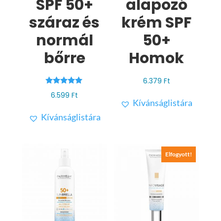
SPF 50+
alapozó
száraz és
krém SPF
normál
50+
bőrre
Homok
6.379
Ft
Értékelés:
6.599
Ft
4.90
Kívánságlistára
/ 5
Kívánságlistára
Elfogyott!