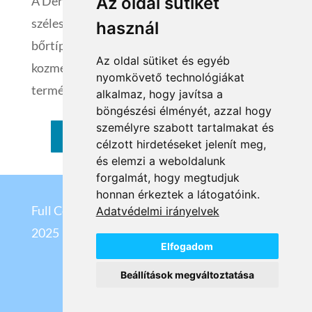
A Dermedic Sunbrella fényvédő kozmetikumai
Az oldal sütiket
széleskörű védelmet biztosítanak a különböző
használ
bőrtípusok eltérő igényei alapján. A Sunbrella
Az oldal sütiket és egyéb
kozmetikumok klinikailag tesztelt fényvédő
nyomkövető technológiákat
termékek.
alkalmaz, hogy javítsa a
böngészési élményét, azzal hogy
személyre szabott tartalmakat és
VISSZA A KATEGÓRIÁKHOZ
célzott hirdetéseket jelenít meg,
és elemzi a weboldalunk
forgalmát, hogy megtudjuk
honnan érkeztek a látogatóink.
Full Cosmetix Kft
©
Adatvédelmi irányelvek
2025
Elfogadom
Beállítások megváltoztatása