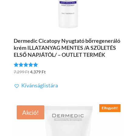
Dermedic Cicatopy Nyugtató bőrregeneráló
krém ILLATANYAG MENTES /A SZÜLETÉS
ELSŐ NAPJÁTÓL/ – OUTLET TERMÉK
Original
Current
7.299
Ft
4.379
Ft
Értékelés:
5.00
price
price
/ 5
Kívánságlistára
was:
is:
7.299 Ft.
4.379 Ft.
Elfogyott!
Akció!