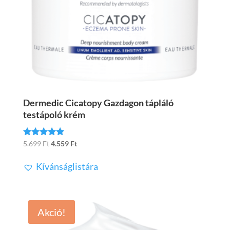
Dermedic Cicatopy Gazdagon tápláló
testápoló krém
Original
Current
5.699
Ft
4.559
Ft
Értékelés:
5.00
price
price
/ 5
Kívánságlistára
was:
is:
5.699 Ft.
4.559 Ft.
Akció!