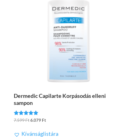
Dermedic Capilarte Korpásodás elleni
sampon
Original
Current
7.599
Ft
6.079
Ft
Értékelés:
4.88
price
price
/ 5
Kívánságlistára
was:
is: