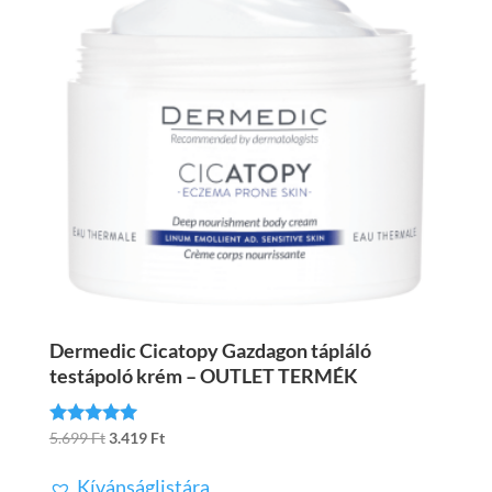
Dermedic Cicatopy Gazdagon tápláló
testápoló krém – OUTLET TERMÉK
Original
Current
5.699
Ft
3.419
Ft
Értékelés:
5.00
price
price
/ 5
Kívánságlistára
was:
is: