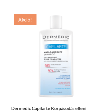
7.599 Ft.
6.079 Ft.
Akció!
Dermedic Capilarte Korpásodás elleni