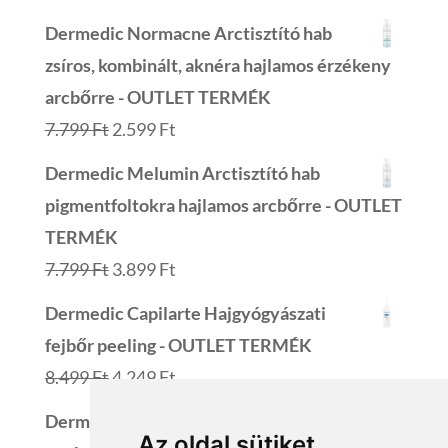
Dermedic Normacne Arctisztító hab
zsíros, kombinált, aknéra hajlamos érzékeny
arcbőrre - OUTLET TERMÉK
Original
Current
7.799
Ft
2.599
Ft
price
price
Dermedic Melumin Arctisztító hab
was:
is:
pigmentfoltokra hajlamos arcbőrre - OUTLET
7.799 Ft.
2.599 Ft.
TERMÉK
Original
Current
7.799
Ft
3.899
Ft
price
price
Dermedic Capilarte Hajgyógyászati
was:
is:
fejbőr peeling - OUTLET TERMÉK
7.799 Ft.
3.899 Ft.
Original
Current
8.499
Ft
4.249
Ft
price
price
Dermedic Hydrain3 Hialuro Hidratáló
was:
is:
Az oldal sütiket