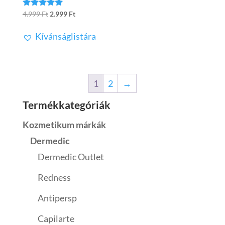
Original
Current
4.999
Ft
2.999
Ft
Értékelés:
5.00
price
price
/ 5
Kívánságlistára
was:
is:
4.999 Ft.
2.999 Ft.
1
2
→
Termékkategóriák
Kozmetikum márkák
Dermedic
Dermedic Outlet
Redness
Antipersp
Capilarte