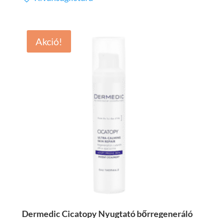
5.699 Ft.
3.419 Ft.
Akció!
Dermedic Cicatopy Nyugtató bőrregeneráló