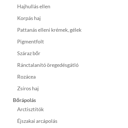
Hajhullás ellen
Korpás haj
Pattanás elleni krémek, gélek
Pigmentfolt
Száraz bőr
Ránctalanító öregedésgátló
Rozácea
Zsíros haj
Bőrápolás
Arctisztítók
Éjszakai arcápolás