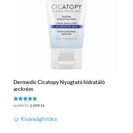
Dermedic Cicatopy Nyugtató hidratáló
arckrém
Original
Current
4.999
Ft
3.999
Ft
Értékelés:
4.78
price
price
/ 5
Kívánságlistára
was:
is:
4.999 Ft.
3.999 Ft.