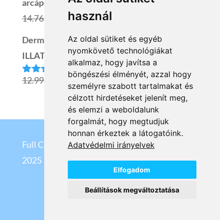
arcápoló szépségcsomag - OUTLET TERMÉK
8.499 Ft.
4.249 Ft.
használ
Original
Current
14.769
Ft
6.646
Ft
price
price
Az oldal sütiket és egyéb
Dermedic Redness Nyugtató szérum
was:
is:
nyomkövető technológiákat
ILLATANYAGMENTES
alkalmaz, hogy javítsa a
14.769 Ft.
6.646 Ft.
böngészési élményét, azzal hogy
Original
Current
12.999
Ft
10.399
Ft
Értékelés:
személyre szabott tartalmakat és
5.00
/ 5
price
price
célzott hirdetéseket jelenít meg,
és elemzi a weboldalunk
was:
is:
forgalmát, hogy megtudjuk
12.999 Ft.
10.399 Ft.
honnan érkeztek a látogatóink.
Full Cosmetix Kft
©
Adatvédelmi irányelvek
2025
Elfogadom
Beállítások megváltoztatása