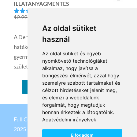
ILLATANYAGMENTES
14.769 Ft.
6.646 Ft.
Original
Current
12.999
Ft
10.399
Ft
Értékelés:
5.00
/ 5
price
price
Az oldal sütiket
was:
is:
A Dermedic Baby demokozmetikumok
használ
12.999 Ft.
10.399 Ft.
hatékony megoldást nyújtanak a csecsemők és
Az oldal sütiket és egyéb
gyermekek atópiás bőrének kezelésére. A
nyomkövető technológiákat
születés első napjától alkalmazható.
alkalmaz, hogy javítsa a
böngészési élményét, azzal hogy
személyre szabott tartalmakat és
VISSZA A KATEGÓRIÁKHOZ
célzott hirdetéseket jelenít meg,
és elemzi a weboldalunk
forgalmát, hogy megtudjuk
honnan érkeztek a látogatóink.
Full Cosmetix Kft
©
Adatvédelmi irányelvek
2025
Elfogadom