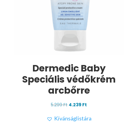
Dermedic Baby
Speciális védőkrém
arcbőrre
Original
Current
5.299
Ft
4.239
Ft
price
price
Kívánságlistára
was:
is:
5.299 Ft.
4.239 Ft.