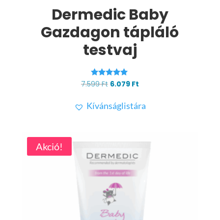
Dermedic Baby
Gazdagon tápláló
testvaj
Értékelés:
Original
Current
7.599
Ft
6.079
Ft
5.00
price
price
/ 5
Kívánságlistára
was:
is:
7.599 Ft.
6.079 Ft.
Akció!