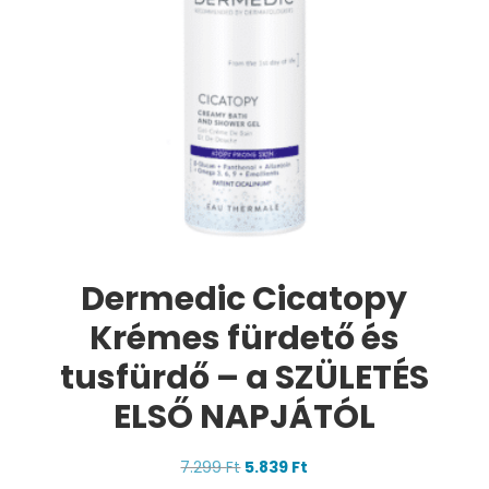
Dermedic Cicatopy
Krémes fürdető és
tusfürdő – a SZÜLETÉS
ELSŐ NAPJÁTÓL
Original
Current
7.299
Ft
5.839
Ft