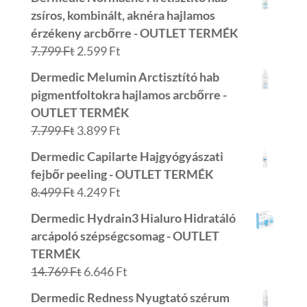
zsíros, kombinált, aknéra hajlamos
érzékeny arcbőrre - OUTLET TERMÉK
Original
Current
7.799
Ft
2.599
Ft
price
price
Dermedic Melumin Arctisztító hab
was:
is:
pigmentfoltokra hajlamos arcbőrre -
7.799 Ft.
2.599 Ft.
OUTLET TERMÉK
Original
Current
7.799
Ft
3.899
Ft
price
price
Dermedic Capilarte Hajgyógyászati
was:
is:
fejbőr peeling - OUTLET TERMÉK
7.799 Ft.
3.899 Ft.
Original
Current
8.499
Ft
4.249
Ft
price
price
Dermedic Hydrain3 Hialuro Hidratáló
was:
is:
arcápoló szépségcsomag - OUTLET
8.499 Ft.
4.249 Ft.
TERMÉK
Original
Current
14.769
Ft
6.646
Ft
price
price
Dermedic Redness Nyugtató szérum
was:
is: