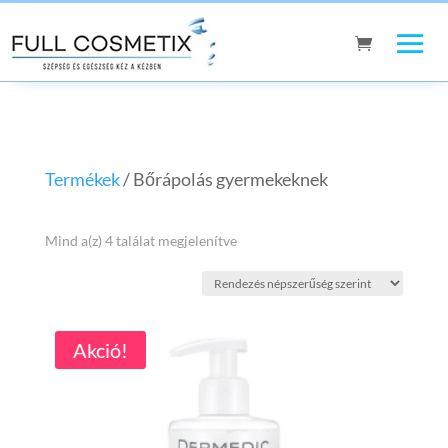
Termékek
/ Bőrápolás gyermekeknek
Sorted
Mind a(z) 4 találat megjelenítve
by
popularity
Akció!