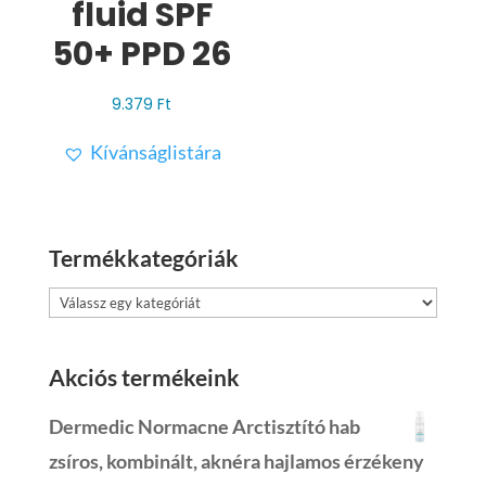
fluid SPF
50+ PPD 26
9.379
Ft
Kívánságlistára
Termékkategóriák
Akciós termékeink
Dermedic Normacne Arctisztító hab
zsíros, kombinált, aknéra hajlamos érzékeny