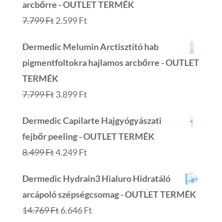
arcbőrre - OUTLET TERMÉK
Original
Current
7.799
Ft
2.599
Ft
price
price
Dermedic Melumin Arctisztító hab
was:
is:
pigmentfoltokra hajlamos arcbőrre - OUTLET
7.799 Ft.
2.599 Ft.
TERMÉK
Original
Current
7.799
Ft
3.899
Ft
price
price
Dermedic Capilarte Hajgyógyászati
was:
is:
fejbőr peeling - OUTLET TERMÉK
7.799 Ft.
3.899 Ft.
Original
Current
8.499
Ft
4.249
Ft
price
price
Dermedic Hydrain3 Hialuro Hidratáló
was:
is:
arcápoló szépségcsomag - OUTLET TERMÉK
8.499 Ft.
4.249 Ft.
Original
Current
14.769
Ft
6.646
Ft