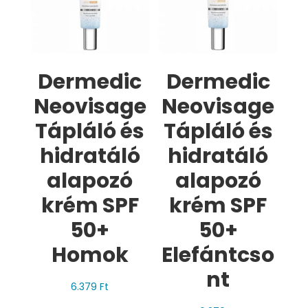
Dermedic
Dermedic
Neovisage
Neovisage
Tápláló és
Tápláló és
hidratáló
hidratáló
alapozó
alapozó
krém SPF
krém SPF
50+
50+
Homok
Elefántcso
nt
6.379
Ft