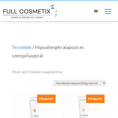
Termékek
/ Hipoallergén alapozó és
szempillaspirál
Sorted
Mind a(z) 3 találat megjelenítve
by
popularity
Elfogyott!
Elfogyott!