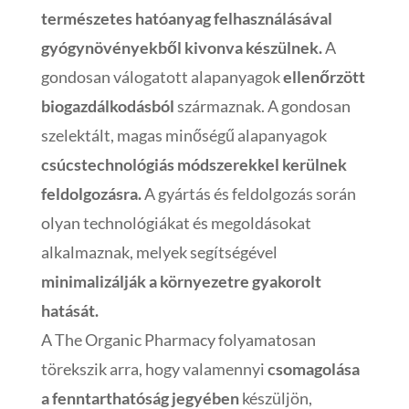
természetes hatóanyag felhasználásával
gyógynövényekből kivonva készülnek.
A
gondosan válogatott alapanyagok
ellenőrzött
biogazdálkodásból
származnak. A gondosan
szelektált, magas minőségű alapanyagok
csúcstechnológiás módszerekkel kerülnek
feldolgozásra.
A gyártás és feldolgozás során
olyan technológiákat és megoldásokat
alkalmaznak, melyek segítségével
minimalizálják a környezetre gyakorolt
hatását.
A The Organic Pharmacy folyamatosan
törekszik arra, hogy valamennyi
csomagolása
a fenntarthatóság jegyében
készüljön,