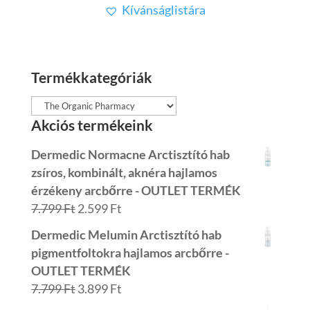
Kívánságlistára
was:
is:
24.899 Ft.
7.470 Ft.
Termékkategóriák
Akciós termékeink
Dermedic Normacne Arctisztító hab
zsíros, kombinált, aknéra hajlamos
érzékeny arcbőrre - OUTLET TERMÉK
Original
Current
7.799
Ft
2.599
Ft
price
price
Dermedic Melumin Arctisztító hab
was:
is:
pigmentfoltokra hajlamos arcbőrre -
7.799 Ft.
2.599 Ft.
OUTLET TERMÉK
Original
Current
7.799
Ft
3.899
Ft
price
price