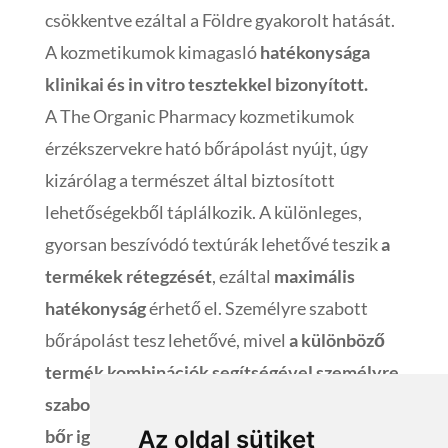
csökkentve ezáltal a Földre gyakorolt hatását.
A kozmetikumok kimagasló
hatékonysága
klinikai és in vitro tesztekkel bizonyított.
A The Organic Pharmacy kozmetikumok
érzékszervekre ható bőrápolást nyújt, úgy
kizárólag a természet által biztosított
lehetőségekből táplálkozik. A különleges,
gyorsan beszívódó textúrák lehetővé teszik
a
termékek rétegzését
, ezáltal
maximális
hatékonyság
érhető el. Személyre szabott
bőrápolást tesz lehetővé, mivel
a különböző
termék kombinációk segítségével személyre
szabott kezelési program
állítható össze a
Az oldal sütiket
bőr igényeinek és szükségleteinek