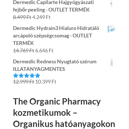
Dermedic Capilarte Hajgyógyászati
was:
is:
fejbőr peeling - OUTLET TERMÉK
7.799 Ft.
3.899 Ft.
Original
Current
8.499
Ft
4.249
Ft
price
price
Dermedic Hydrain3 Hialuro Hidratáló
was:
is:
arcápoló szépségcsomag - OUTLET
8.499 Ft.
4.249 Ft.
TERMÉK
Original
Current
14.769
Ft
6.646
Ft
price
price
Dermedic Redness Nyugtató szérum
was:
is:
ILLATANYAGMENTES
14.769 Ft.
6.646 Ft.
Original
Current
12.999
Ft
10.399
Ft
Értékelés:
5.00
/ 5
price
price
was:
is:
The Organic Pharmacy
12.999 Ft.
10.399 Ft.
kozmetikumok –
Organikus hatóanyagokon