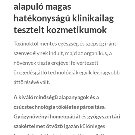
alapuló magas
hatékonyságú klinikailag
tesztelt kozmetikumok
Toxinoktól mentes egészség és szépség iránti
szenvedélynek indult, majd az organikus, a
növények tiszta erejével felvértezett
öregedésgátló technológiák egyik legnagyobb
áttörésévé vált.
A kiváló minőségű alapanyagok és a
csúcstechnológia tökéletes párosítása
.
Gyógynövényi homeopátiát
és
gyógyszertári
szakértelmet ötvöző
igazán különleges