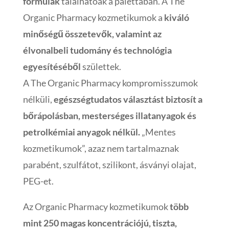
formulák
találhatóak a palettában. A The
Organic Pharmacy kozmetikumok a
kiváló
minőségű összetevők, valamint az
élvonalbeli tudomány és technológia
egyesítéséből
születtek.
A The Organic Pharmacy kompromisszumok
nélküli,
egészségtudatos választást biztosít a
bőrápolásban, mesterséges illatanyagok és
petrolkémiai anyagok nélkül.
„Mentes
kozmetikumok”, azaz nem tartalmaznak
parabént, szulfátot, szilikont, ásványi olajat,
PEG-et.
Az Organic Pharmacy kozmetikumok
több
mint 250 magas koncentrációjú, tiszta,