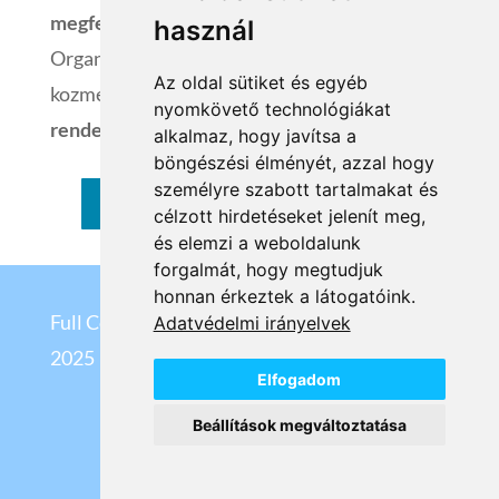
megfelelően.
használ
Organikus hatóanyagon alapuló
Az oldal sütiket és egyéb
kozmetikumok, a
gyártó Ecocert minősítéssel
nyomkövető technológiákat
rendelkezik.
alkalmaz, hogy javítsa a
böngészési élményét, azzal hogy
személyre szabott tartalmakat és
VISSZA A KATEGÓRIÁKHOZ
célzott hirdetéseket jelenít meg,
és elemzi a weboldalunk
forgalmát, hogy megtudjuk
honnan érkeztek a látogatóink.
Full Cosmetix Kft
©
Adatvédelmi irányelvek
2025
Elfogadom
Beállítások megváltoztatása