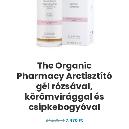
The Organic
Pharmacy Arctisztító
gél rózsával,
körömvirággal és
csipkebogyóval
Original
Current
24.899
Ft
7.470
Ft
price
price