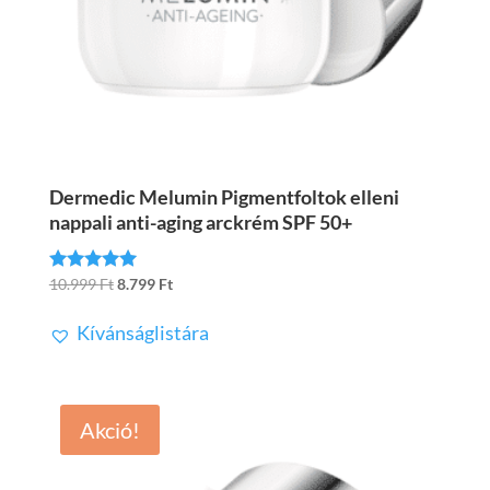
Dermedic Melumin Pigmentfoltok elleni
nappali anti-aging arckrém SPF 50+
Original
Current
10.999
Ft
8.799
Ft
Értékelés:
4.83
price
price
/ 5
Kívánságlistára
was:
is:
10.999 Ft.
8.799 Ft.
Akció!