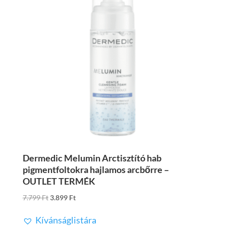
Dermedic Melumin Arctisztító hab
pigmentfoltokra hajlamos arcbőrre –
OUTLET TERMÉK
Original
Current
7.799
Ft
3.899
Ft
price
price
Kívánságlistára
was:
is: