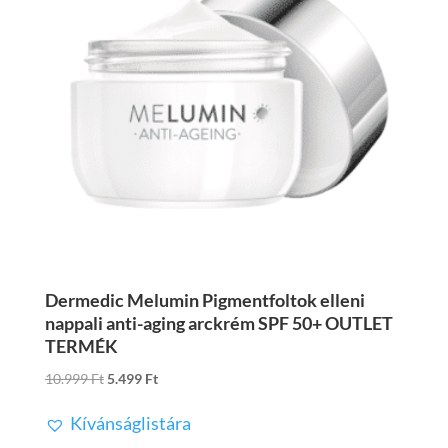
Dermedic Melumin Pigmentfoltok elleni
nappali anti-aging arckrém SPF 50+ OUTLET
TERMÉK
Original
Current
10.999
Ft
5.499
Ft
price
price
Kívánságlistára
was:
is:
10.999 Ft.
5.499 Ft.