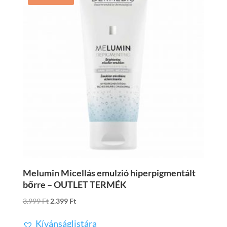
Melumin Micellás emulzió hiperpigmentált
bőrre – OUTLET TERMÉK
Original
Current
3.999
Ft
2.399
Ft
price
price
Kívánságlistára
was:
is: