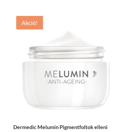
7.799 Ft.
3.899 Ft.
Akció!
Dermedic Melumin Pigmentfoltok elleni