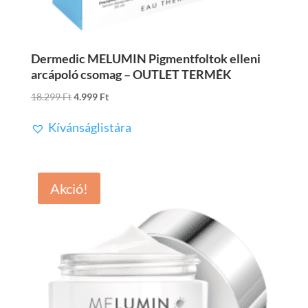
Dermedic MELUMIN Pigmentfoltok elleni
arcápoló csomag – OUTLET TERMÉK
Original
Current
18.299
Ft
4.999
Ft
price
price
Kívánságlistára
was:
is:
18.299 Ft.
4.999 Ft.
Akció!