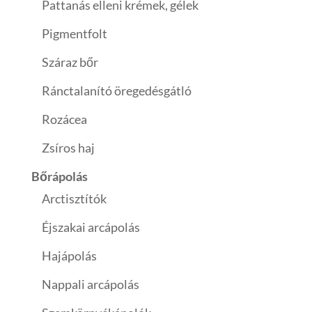
Pattanás elleni krémek, gélek
Pigmentfolt
Száraz bőr
Ránctalanító öregedésgátló
Rozácea
Zsíros haj
Bőrápolás
Arctisztítók
Éjszakai arcápolás
Hajápolás
Nappali arcápolás