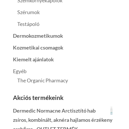
Szemkörnyékápolók
Szérumok
Testápoló
Dermokozmetikumok
Kozmetikai csomagok
Kiemelt ajánlatok
Egyéb
The Organic Pharmacy
Akciós termékeink
Dermedic Normacne Arctisztító hab
zsíros, kombinált, aknéra hajlamos érzékeny
arcbőrre - OUTLET TERMÉK