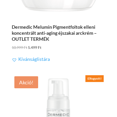
Dermedic Melumin Pigmentfoltok elleni
koncentrált anti-aging éjszakai arckrém –
OUTLET TERMÉK
Original
Current
10.999
Ft
5.499
Ft
price
price
Kívánságlistára
was:
is:
10.999 Ft.
5.499 Ft.
Elfogyott!
Akció!