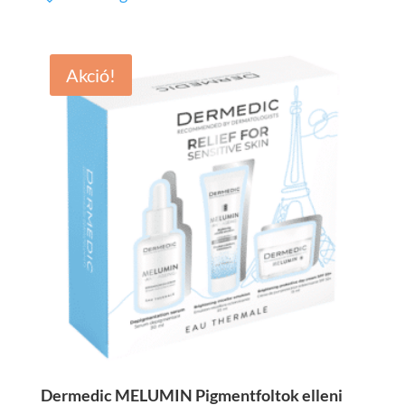
3.999 Ft.
2.399 Ft.
Akció!
Dermedic MELUMIN Pigmentfoltok elleni